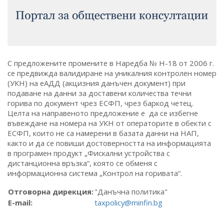
С предложените промените в Наредба № Н-18 от 2006 г.
се предвижда валидиране на уникалния контролен номер
(УКН) на еАДД (акцизния данъчен документ) при
подаване на данни за доставени количества течни
горива по документ чрез ЕСФП, чрез баркод четец.
Целта на направеното предложение е да се избегне
въвеждане на номера на УКН от операторите в обекти с
ЕСФП, които не са намерени в базата данни на НАП,
както и да се повиши достоверността на информацията
в програмен продукт „Фискални устройства с
дистанционна връзка“, която се обменя с
информационна система „Контрол на горивата“.
Отговорна дирекция:
"Данъчна политика"
E-mail:
taxpolicy@minfin.bg