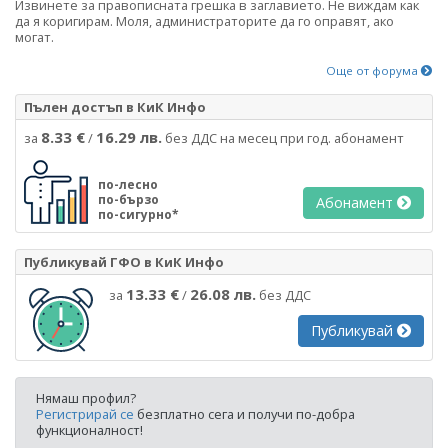
Извинете за правописната грешка в заглавието. Не виждам как
да я коригирам. Моля, администраторите да го оправят, ако
могат.
Още от форума
Пълен достъп в КиК Инфо
8.33 €
16.29 лв.
за
/
без ДДС на месец при год. абонамент
по-лесно
по-бързо
Абонамент
по-сигурно*
Публикувай ГФО в КиК Инфо
13.33 €
26.08 лв.
за
/
без ДДС
Публикувай
Нямаш профил?
Регистрирай се
безплатно сега и получи по-добра
функционалност!