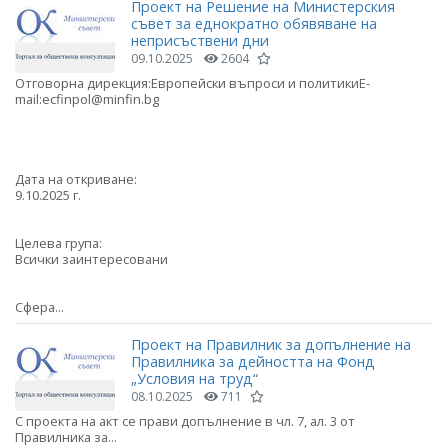
Проект на Решение на Министерския
съвет за еднократно обявяване на
неприсъствени дни
09.10.2025
2604
Отговорна дирекция:Европейски въпроси и политикиE-
mail:ecfinpol@minfin.bg
Дата на откриване:
9.10.2025 г.
Целева група:
Всички заинтересовани
Сфера...
Проект на Правилник за допълнение на
Правилника за дейността на Фонд
„Условия на труд“
08.10.2025
711
С проекта на акт се прави допълнение в чл. 7, ал. 3 от
Правилника за...