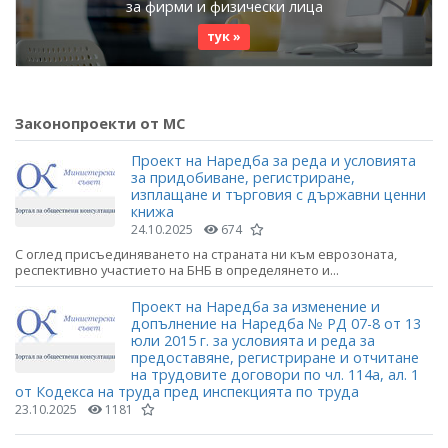
за фирми и физически лица
тук »
Законопроекти от МС
Проект на Наредба за реда и условията
за придобиване, регистриране,
изплащане и търговия с държавни ценни
книжа
24.10.2025
674
С оглед присъединяването на страната ни към еврозоната,
респективно участието на БНБ в определянето и...
Проект на Наредба за изменение и
допълнение на Наредба № РД 07-8 от 13
юли 2015 г. за условията и реда за
предоставяне, регистриране и отчитане
на трудовите договори по чл. 114а, ал. 1
от Кодекса на труда пред инспекцията по труда
23.10.2025
1181