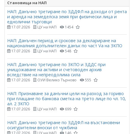
Становища на НАП
НАП: Данъчно третиране по ЗДДФЛ на доходи от рента
и аренда на земеделска земя при физически лица и
еднолични търговци
17.07.2026
ЦУ на НАП
1454
НАП: Данъчен период и срокове за деклариране на
националния допълнителен данък по част Vа на ЗКПО
17.07.2026
ЦУ на НАП
548
НАП: Данъчно третиране по ЗКПО и ЗДДС при
унищожаване на активи и счетоводен архив
вследствие на непреодолима сила
17.07.2026
ОУИ Велико Търново
555
НАП: Признаване за данъчни цели на разход за гориво
при плащане по банкова сметка на трето лице по чл. 10,
ал. 2 ЗКПО
17.07.2026
ЦУ на НАП
699
НАП: Данъчно третиране по ЗДДФЛ на възстановени
осигурителни вноски от чужбина
17.07.2026
ЦУ на НАП
146