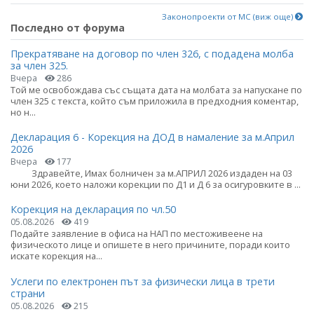
Законопроекти от МС (виж още)
Последно от форума
Прекратяване на договор по член 326, с подадена молба
за член 325.
Вчера
286
Той ме освобождава със същата дата на молбата за напускане по
член 325 с текста, който съм приложила в предходния коментар,
но н...
Декларация 6 - Корекция на ДОД в намаление за м.Април
2026
Вчера
177
Здравейте, Имах болничен за м.АПРИЛ 2026 издаден на 03
юни 2026, което наложи корекции по Д1 и Д 6 за осигуровките в ...
Корекция на декларация по чл.50
05.08.2026
419
Подайте заявление в офиса на НАП по местоживеене на
физическото лице и опишете в него причините, поради които
искате корекция на...
Услеги по електронен път за физически лица в трети
страни
05.08.2026
215