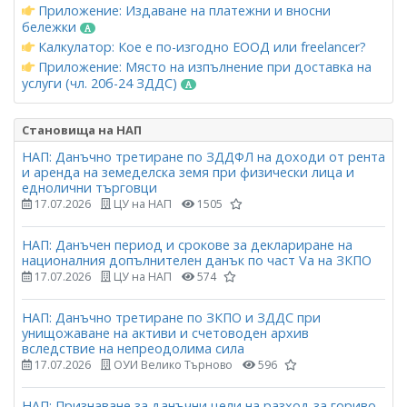
Приложение: Издаване на платежни и вносни
бележки
Калкулатор: Кое е по-изгодно ЕООД или freelancer?
Приложение: Място на изпълнение при доставка на
услуги (чл. 20б-24 ЗДДС)
Становища на НАП
НАП: Данъчно третиране по ЗДДФЛ на доходи от рента
и аренда на земеделска земя при физически лица и
еднолични търговци
17.07.2026
ЦУ на НАП
1505
НАП: Данъчен период и срокове за деклариране на
националния допълнителен данък по част Vа на ЗКПО
17.07.2026
ЦУ на НАП
574
НАП: Данъчно третиране по ЗКПО и ЗДДС при
унищожаване на активи и счетоводен архив
вследствие на непреодолима сила
17.07.2026
ОУИ Велико Търново
596
НАП: Признаване за данъчни цели на разход за гориво