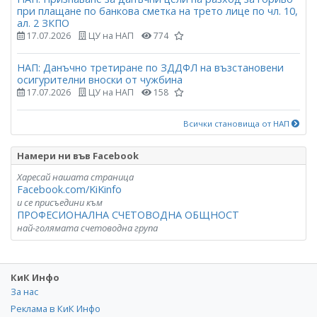
при плащане по банкова сметка на трето лице по чл. 10,
ал. 2 ЗКПО
17.07.2026
ЦУ на НАП
774
НАП: Данъчно третиране по ЗДДФЛ на възстановени
осигурителни вноски от чужбина
17.07.2026
ЦУ на НАП
158
Всички становища от НАП
Намери ни във Facebook
Харесай нашата страница
Facebook.com/KiKinfo
и се присъедини към
ПРОФЕСИОНАЛНА СЧЕТОВОДНА ОБЩНОСТ
най-голямата счетоводна група
КиК Инфо
За нас
Реклама в КиК Инфо