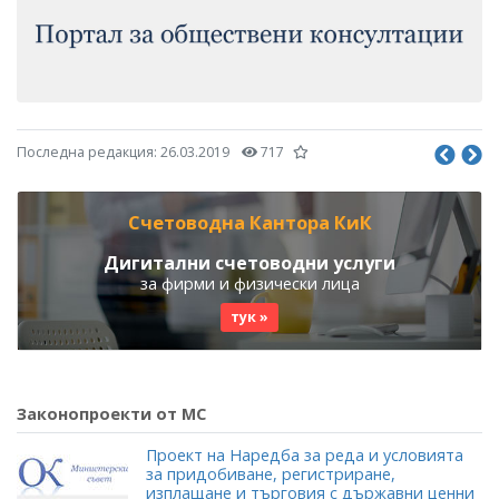
Последна редакция:
26.03.2019
717
Счетоводна Кантора КиК
Дигитални счетоводни услуги
за фирми и физически лица
тук »
Законопроекти от МС
Проект на Наредба за реда и условията
за придобиване, регистриране,
изплащане и търговия с държавни ценни