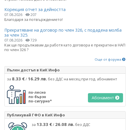
Корекция отчет за дейността
07.08.2026
207
Благодаря за потвърждението!
Прекратяване на договор по член 326, с подадена молба
за член 325.
07.08.2026
729
Как ще продължавам да работя като договора е прекратен в НАП
по член 326 ?
Още от форума
Пълен достъп в КиК Инфо
8.33 €
16.29 лв.
за
/
без ДДС на месец при год. абонамент
по-лесно
по-бързо
Абонамент
по-сигурно*
Публикувай ГФО в КиК Инфо
13.33 €
26.08 лв.
за
/
без ДДС