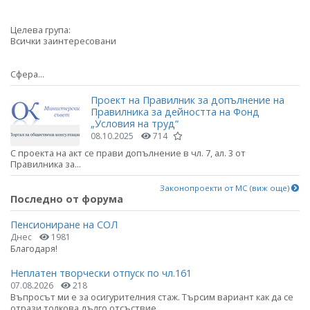
Целева група:
Всички заинтересовани
Сфера...
Проект на Правилник за допълнение на
Правилника за дейността на Фонд
„Условия на труд“
08.10.2025
714
С проекта на акт се прави допълнение в чл. 7, ал. 3 от
Правилника за...
Законопроекти от МС (виж още)
Последно от форума
Пенсиониране на СОЛ
Днес
1981
Благодаря!
Неплатен творчески отпуск по чл.161
07.08.2026
218
Въпросът ми е за осигурителния стаж. Търсим вариант как да се
отрази толкова дълго отсъствие.