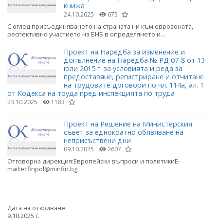
книжа
24.10.2025
675
С оглед присъединяването на страната ни към еврозоната,
респективно участието на БНБ в определянето и...
Проект на Наредба за изменение и
допълнение на Наредба № РД 07-8 от 13
юли 2015 г. за условията и реда за
предоставяне, регистриране и отчитане
на трудовите договори по чл. 114а, ал. 1
от Кодекса на труда пред инспекцията по труда
23.10.2025
1183
Проект на Решение на Министерския
съвет за еднократно обявяване на
неприсъствени дни
09.10.2025
2607
Отговорна дирекция:Европейски въпроси и политикиE-
mail:ecfinpol@minfin.bg
Дата на откриване:
9.10.2025 г.