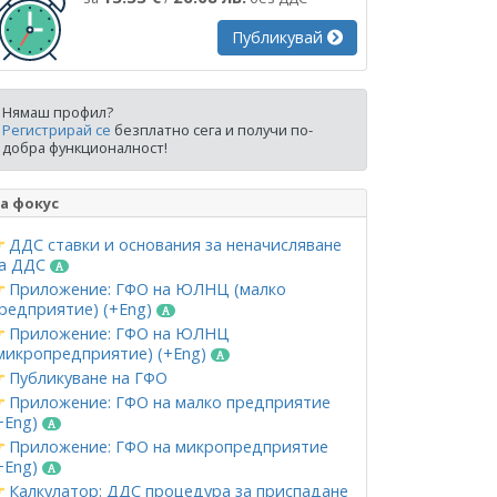
Публикувай
Нямаш профил?
Регистрирай се
безплатно сега и получи по-
добра функционалност!
а фокус
ДДС ставки и основания за неначисляване
а ДДС
Приложение: ГФО на ЮЛНЦ (малко
редприятие) (+Eng)
Приложение: ГФО на ЮЛНЦ
микропредприятие) (+Eng)
Публикуване на ГФО
Приложение: ГФО на малко предприятие
+Eng)
Приложение: ГФО на микропредприятие
+Eng)
Калкулатор: ДДС процедура за приспадане