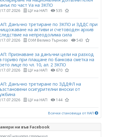
анък по част Vа на ЗКПО
17.07.2026
ЦУ на НАП
535
АП: Данъчно третиране по ЗКПО и ЗДДС при
нищожаване на активи и счетоводен архив
следствие на непреодолима сила
17.07.2026
ОУИ Велико Търново
543
АП: Признаване за данъчни цели на разход
а гориво при плащане по банкова сметка на
рето лице по чл. 10, ал. 2 ЗКПО
17.07.2026
ЦУ на НАП
670
АП: Данъчно третиране по ЗДДФЛ на
ъзстановени осигурителни вноски от
ужбина
17.07.2026
ЦУ на НАП
144
Всички становища от НАП
амери ни във Facebook
аресай нашата страница