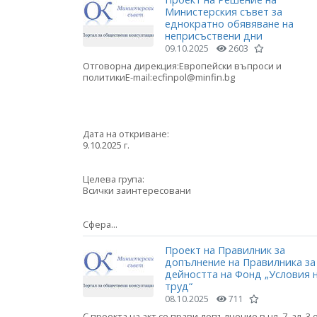
Министерския съвет за
еднократно обявяване на
неприсъствени дни
09.10.2025
2603
Отговорна дирекция:Европейски въпроси и
политикиE-mail:ecfinpol@minfin.bg
Дата на откриване:
9.10.2025 г.
Целева група:
Всички заинтересовани
Сфера...
Проект на Правилник за
допълнение на Правилника за
дейността на Фонд „Условия 
труд“
08.10.2025
711
С проекта на акт се прави допълнение в чл. 7, ал. 3 