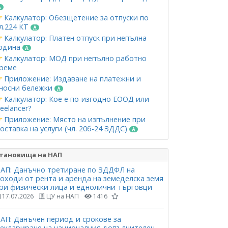
Калкулатор: Обезщетение за отпуски по
л.224 КТ
Калкулатор: Платен отпуск при непълна
одина
Калкулатор: МОД при непълно работно
реме
Приложение: Издаване на платежни и
носни бележки
Калкулатор: Кое е по-изгодно ЕООД или
reelancer?
Приложение: Място на изпълнение при
оставка на услуги (чл. 20б-24 ЗДДС)
тановища на НАП
АП: Данъчно третиране по ЗДДФЛ на
оходи от рента и аренда на земеделска земя
ри физически лица и еднолични търговци
17.07.2026
ЦУ на НАП
1416
АП: Данъчен период и срокове за
еклариране на националния допълнителен