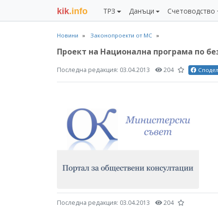
kik
.info
ТРЗ
Данъци
Счетоводство
Новини
Законопроекти от МС
Проект на Национална програма по без
Последна редакция:
03.04.2013
204
Споде
Последна редакция:
03.04.2013
204