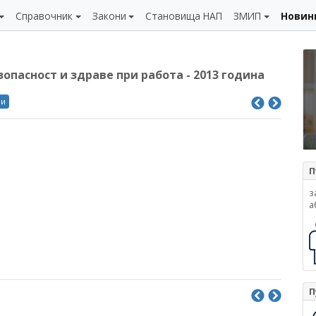
Справочник
Закони
Становища НАП
ЗМИП
Новин
опасност и здраве при работа - 2013 година
ли
П
з
а
П