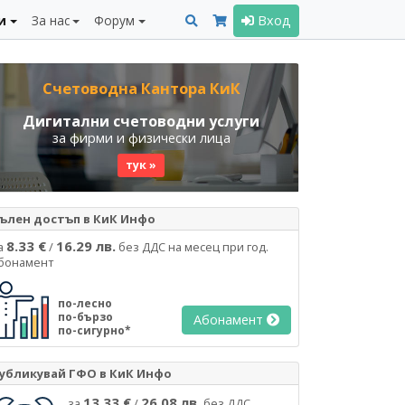
и
За нас
Форум
Вход
Счетоводна Кантора КиК
Дигитални счетоводни услуги
за фирми и физически лица
тук »
ълен достъп в КиК Инфо
8.33 €
16.29 лв.
а
/
без ДДС на месец при год.
бонамент
по-лесно
по-бързо
Абонамент
по-сигурно*
убликувай ГФО в КиК Инфо
13.33 €
26.08 лв.
за
/
без ДДС