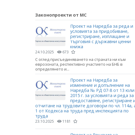
Законопроекти от МС
Проект на Наредба за реда и
условията за придобиване,
регистриране, изплащане и
търговия с държавни ценни
книжа
24.10.2025
673
С оглед присъединяването на страната ни към
еврозоната, респективно участието на БНБ в
определянето и...
Проект на Наредба за
изменение и допълнение на
Наредба № РД 07-8 от 13 юли
2015 г. за условията и реда за
предоставяне, регистриране 
отчитане на трудовите договори по чл. 114а, 
1 от Кодекса на труда пред инспекцията по
труда
23.10.2025
1181
Проект на Решение на