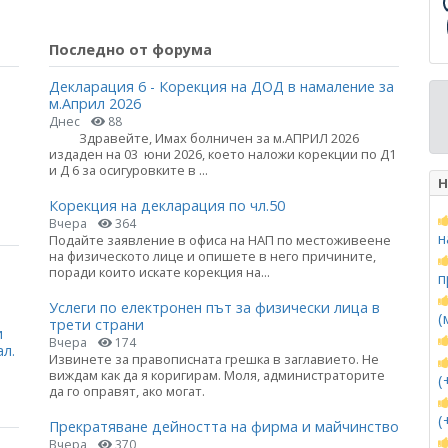
Последно от форума
Декларация 6 - Корекция на ДОД в намаление за
м.Април 2026
Днес
88
Здравейте, Имах болничен за м.АПРИЛ 2026
издаден на 03 юни 2026, което наложи корекции по Д1
и Д 6 за осигуровките в ...
Н
Корекция на декларация по чл.50
Вчера
364
н
Подайте заявление в офиса на НАП по местоживеене
на физическото лице и опишете в него причините,
поради които искате корекция на...
п
Услеги по електронен път за физически лица в
(
трети страни
и
Вчера
174
ал.
Извинете за правописната грешка в заглавието. Не
виждам как да я коригирам. Моля, администраторите
(
да го оправят, ако могат.
(
Прекратяване дейността на фирма и майчинство
Вчера
370