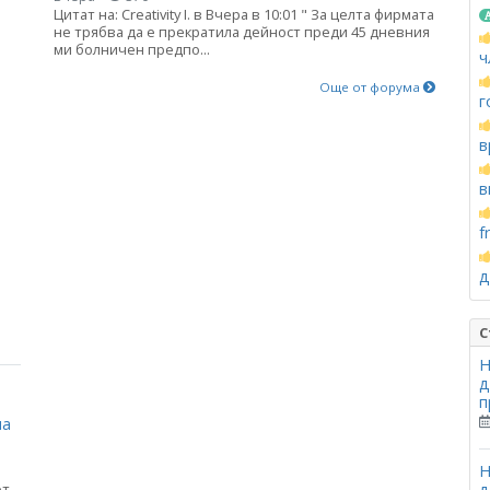
Цитат на: Creativity I. в Вчера в 10:01 " За целта фирмата
не трябва да е прекратила дейност преди 45 дневния
ми болничен предпо...
ч
Още от форума
г
в
в
f
д
С
Н
д
п
на
Н
д
от