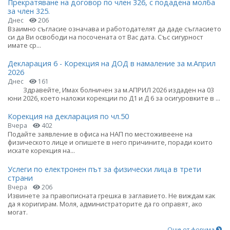
Прекратяване на договор по член 326, с подадена молба
за член 325.
Днес
206
Взаимно съгласие означава и работодателят да даде съгласието
си да Ви освободи на посочената от Вас дата. Със сигурност
имате ср...
Декларация 6 - Корекция на ДОД в намаление за м.Април
2026
Днес
161
Здравейте, Имах болничен за м.АПРИЛ 2026 издаден на 03
юни 2026, което наложи корекции по Д1 и Д 6 за осигуровките в ...
Корекция на декларация по чл.50
Вчера
402
Подайте заявление в офиса на НАП по местоживеене на
физическото лице и опишете в него причините, поради които
искате корекция на...
Услеги по електронен път за физически лица в трети
страни
Вчера
206
Извинете за правописната грешка в заглавието. Не виждам как
да я коригирам. Моля, администраторите да го оправят, ако
могат.
Още от форума