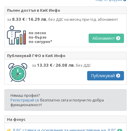
Пълен достъп в КиК Инфо
8.33 €
16.29 лв.
за
/
без ДДС на месец при год. абонамент
по-лесно
по-бързо
Абонамент
по-сигурно*
Публикувай ГФО в КиК Инфо
13.33 €
26.08 лв.
за
/
без ДДС
Публикувай
Нямаш профил?
Регистрирай се
безплатно сега и получи по-добра
функционалност!
На фокус
ДДС ставки и основания за неначисляване на ДДС