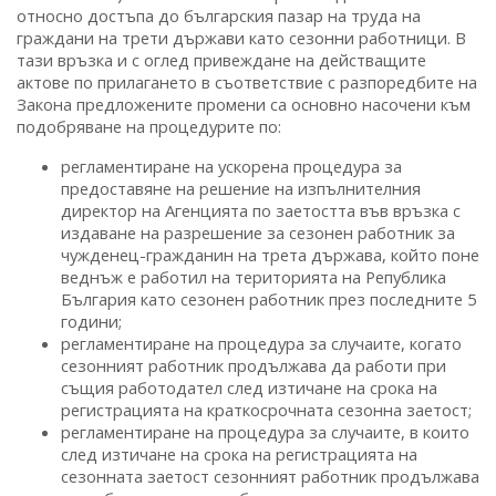
относно достъпа до българския пазар на труда на
граждани на трети държави като сезонни работници. В
тази връзка и с оглед привеждане на действащите
актове по прилагането в съответствие с разпоредбите на
Закона предложените промени са основно насочени към
подобряване на процедурите по:
регламентиране на ускорена процедура за
предоставяне на решение на изпълнителния
директор на Агенцията по заетостта във връзка с
издаване на разрешение за сезонен работник за
чужденец-гражданин на трета държава, който поне
веднъж е работил на територията на Република
България като сезонен работник през последните 5
години;
регламентиране на процедура за случаите, когато
сезонният работник продължава да работи при
същия работодател след изтичане на срока на
регистрацията на краткосрочната сезонна заетост;
регламентиране на процедура за случаите, в които
след изтичане на срока на регистрацията на
сезонната заетост сезонният работник продължава