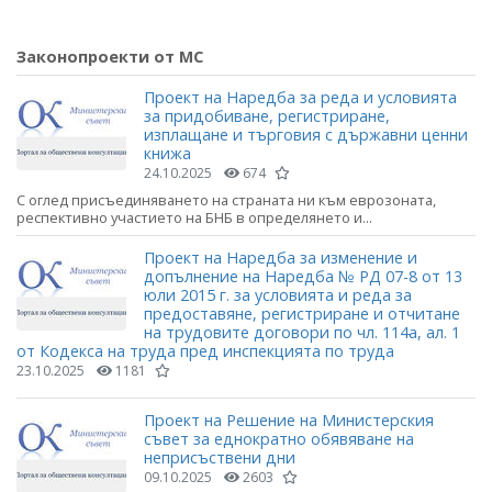
Законопроекти от МС
Проект на Наредба за реда и условията
за придобиване, регистриране,
изплащане и търговия с държавни ценни
книжа
24.10.2025
674
С оглед присъединяването на страната ни към еврозоната,
респективно участието на БНБ в определянето и...
Проект на Наредба за изменение и
допълнение на Наредба № РД 07-8 от 13
юли 2015 г. за условията и реда за
предоставяне, регистриране и отчитане
на трудовите договори по чл. 114а, ал. 1
от Кодекса на труда пред инспекцията по труда
23.10.2025
1181
Проект на Решение на Министерския
съвет за еднократно обявяване на
неприсъствени дни
09.10.2025
2603