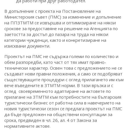
да работи при друг работодател.
В допълнение с проекта на Постановление на
Министерския съвет (ПМС) за изменение и допълнение
на ППЗТМТМ се извършва и оптимизиране на някои
срокове за предоставяне на решение на Агенцията по
заетостта за достъп до пазара на труда на някои
категории чужденци, както и конкретизиране на
изисквани документи.
Проектът на ПМС не съдържа големи по количество и
обем разпоредби, като част от тях имат правно-
технически характер. Освен това с предложението не се
създават нови правни положения, а само се подобряват
съществуващите процедури с оглед прилагането им към
вече въведените в ЗТМТМ норми. В тази връзка и с
оглед своевременното адаптиране на актовете по
прилагане на ЗТМТМ към потребностите на българския
туристически бизнес от работна сила в навечерието на
новия туристически сезон се предлага проектът на ПМС
да бъде предложен на обществени консултации за
срока, предвиден в чл. 26, ал. 4 от Закона за
нормативните актове.