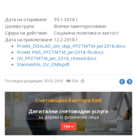
Дата на откриване:
30.1.2018 г.
Целева група:
Всички заинтересовани
Сфера на действие:
Социална политика и заетост
Дата на приключване:
12.2.2018 г.
Proekt_DOKLAD_izm_dop_PPZTMTM-Jan'2018.docx
Proekt PMS_PPZTMTM_Jan'2018-fin.docx
OV_PPZTMTM_Jan_2018_revised.docx
Stanovishte_OV_DMA.pdf
Последна редакция:
30.01.2018
334
Счетоводна Кантора КиК
Дигитални счетоводни услуги
за фирми и физически лица
тук »