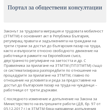
Законът за трудовата миграция и трудовата мобилност
(ЗТМТМ) е основният акт в Република България,
регулиращ правата и задълженията на граждани на
трети страни за достъп до българския пазар на труда,
както и въпросите относно свободното движение на
работници в рамките на Европейския съюз,
двустранното регулиране на заетостта и др. С
Правилника за прилагане на ЗТМТМ (ППЗТМТМ) също
се систематизираха разпоредбите по отношение на
процедурите за прилагане на ЗТМТМ, главно по
отношение на условията и реда за предоставяне на
достъп до българския пазар на труда на чужденци –
работници от трети държави.
С последното изменение и допълнение на Закона за
Министерството на вътрешните работи (ДВ, бр. 97 от
05.12.2017 г.) в ЗТМТМ бяха направени допълнения