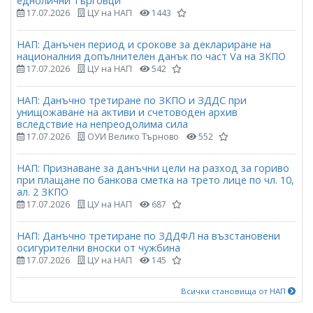
еднолични търговци
17.07.2026
ЦУ на НАП
1443
НАП: Данъчен период и срокове за деклариране на
националния допълнителен данък по част Vа на ЗКПО
17.07.2026
ЦУ на НАП
542
НАП: Данъчно третиране по ЗКПО и ЗДДС при
унищожаване на активи и счетоводен архив
вследствие на непреодолима сила
17.07.2026
ОУИ Велико Търново
552
НАП: Признаване за данъчни цели на разход за гориво
при плащане по банкова сметка на трето лице по чл. 10,
ал. 2 ЗКПО
17.07.2026
ЦУ на НАП
687
НАП: Данъчно третиране по ЗДДФЛ на възстановени
осигурителни вноски от чужбина
17.07.2026
ЦУ на НАП
145
Всички становища от НАП