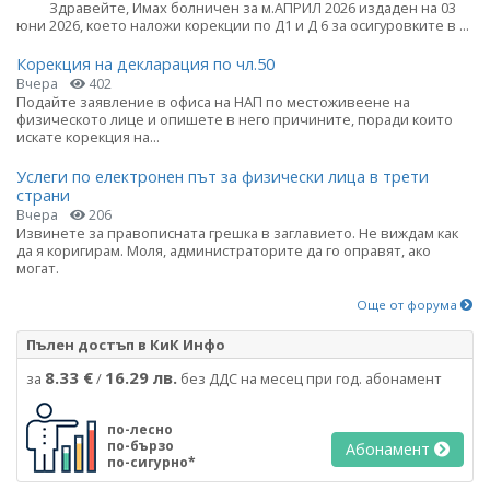
Здравейте, Имах болничен за м.АПРИЛ 2026 издаден на 03
юни 2026, което наложи корекции по Д1 и Д 6 за осигуровките в ...
Корекция на декларация по чл.50
Вчера
402
Подайте заявление в офиса на НАП по местоживеене на
физическото лице и опишете в него причините, поради които
искате корекция на...
Услеги по електронен път за физически лица в трети
страни
Вчера
206
Извинете за правописната грешка в заглавието. Не виждам как
да я коригирам. Моля, администраторите да го оправят, ако
могат.
Още от форума
Пълен достъп в КиК Инфо
8.33 €
16.29 лв.
за
/
без ДДС на месец при год. абонамент
по-лесно
по-бързо
Абонамент
по-сигурно*