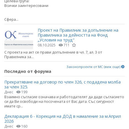
Целева група:
Всички заинтересовани
Сфера...
Проект на Правилник за допълнение на
Правилника за дейността на Фонд
„Условия на труд“
08.10.2025
711
С проекта на акт се прави допълнение в чл. 7, ал. 3 от
Правилника за...
Законопроекти от МС (виж още)
Последно от форума
Прекратяване на договор по член 326, с подадена молба
за член 325.
Днес
199
Взаимно съгласие означава и работодателят да даде съгласието
си да Ви освободи на посочената от Вас дата. Със сигурност
имате ср...
Декларация 6 - Корекция на ДОД в намаление за м.Април
2026
Днес
160