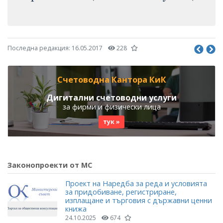
Последна редакция:
16.05.2017
228
Счетоводна Кантора КиК
Дигитални счетоводни услуги
за фирми и физически лица
тук »
Законопроекти от МС
Проект на Наредба за реда и условията
за придобиване, регистриране,
изплащане и търговия с държавни ценни
книжа
24.10.2025
674