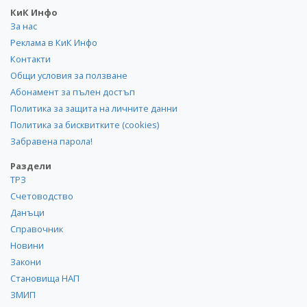
КиК Инфо
За нас
Реклама в КиК Инфо
Контакти
Общи условия за ползване
Абонамент за пълен достъп
Политика за защита на личните данни
Политика за бисквитките (cookies)
Забравена парола!
Раздели
ТРЗ
Счетоводство
Данъци
Справочник
Новини
Закони
Становища НАП
ЗМИП