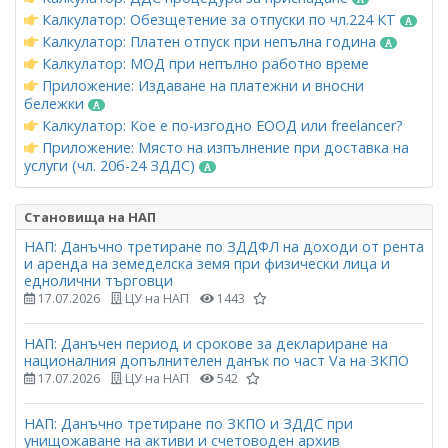
Калкулатор: Обезщетение за отпуски по чл.224 КТ
Калкулатор: Платен отпуск при непълна година
Калкулатор: МОД при непълно работно време
Приложение: Издаване на платежни и вносни
бележки
Калкулатор: Кое е по-изгодно ЕООД или freelancer?
Приложение: Място на изпълнение при доставка на
услуги (чл. 20б-24 ЗДДС)
Становища на НАП
НАП: Данъчно третиране по ЗДДФЛ на доходи от рента
и аренда на земеделска земя при физически лица и
еднолични търговци
17.07.2026
ЦУ на НАП
1443
НАП: Данъчен период и срокове за деклариране на
националния допълнителен данък по част Vа на ЗКПО
17.07.2026
ЦУ на НАП
542
НАП: Данъчно третиране по ЗКПО и ЗДДС при
унищожаване на активи и счетоводен архив