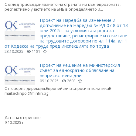
С оглед присъединяването на страната ни към еврозоната,
респективно участието на БНБ в определянето и...
Проект на Наредба за изменение и
допълнение на Наредба № РД 07-8 от 13
юли 2015 г. за условията и реда за
предоставяне, регистриране и отчитане
на трудовите договори по чл. 114а, ал. 1
от Кодекса на труда пред инспекцията по труда
23.10.2025
1181
Проект на Решение на Министерския
съвет за еднократно обявяване на
неприсъствени дни
09.10.2025
2603
Отговорна дирекция:Европейски въпроси и политикиE-
mail:ecfinpol@minfin.bg
Дата на откриване:
9.10.2025 г.