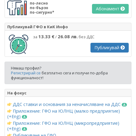
по-лесно
по-бързо
Абонамент
по-сигурно*
Публикувай ГФО в КиК Инфо
13.33 €
26.08 лв.
за
/
без ДДС
Публикувай
Нямаш профил?
Регистрирай се
безплатно сега и получи по-добра
функционалност!
На фокус
ДДС ставки и основания за неначисляване на ДДС
Приложение: ГФО на ЮЛНЦ (малко предприятие)
(+Eng)
Приложение: ГФО на ЮЛНЦ (микропредприятие)
(+Eng)
Публикуване на ГФО