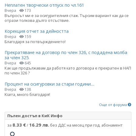
Неплатен творчески отпуск по чл.161
Вчера
173
Въпросът ми е за осигурителния стаж. Търсим вариант как да се
отрази толкова дълго отсъствие.
Корекция отчет за дейността
Вчера
159
Благодаря за потвърждението!
Прекратяване на договор по член 326, с подадена молба
за член 325.
Вчера
645
Как ще продължавам да работя като договора е прекратен в НАП
по член 326 ?
Процент на осигуровки за стари години....
Вчера
138
Kiarra, много благодаря!
Още от форума
Пълен достъп в КиК Инфо
8.33 €
16.29 лв.
за
/
без ДДС на месец при год. абонамент