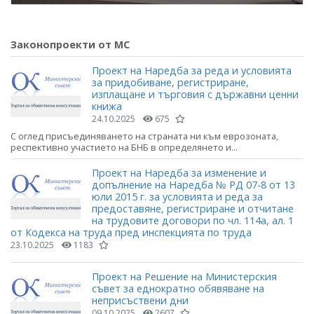
Законопроекти от МС
Проект на Наредба за реда и условията
за придобиване, регистриране,
изплащане и търговия с държавни ценни
книжа
24.10.2025
675
С оглед присъединяването на страната ни към еврозоната,
респективно участието на БНБ в определянето и...
Проект на Наредба за изменение и
допълнение на Наредба № РД 07-8 от 13
юли 2015 г. за условията и реда за
предоставяне, регистриране и отчитане
на трудовите договори по чл. 114а, ал. 1
от Кодекса на труда пред инспекцията по труда
23.10.2025
1183
Проект на Решение на Министерския
съвет за еднократно обявяване на
неприсъствени дни
09.10.2025
2607