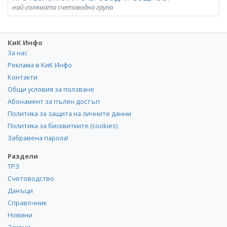
най-голямата счетоводна група
КиК Инфо
За нас
Реклама в КиК Инфо
Контакти
Общи условия за ползване
Абонамент за пълен достъп
Политика за защита на личните данни
Политика за бисквитките (cookies)
Забравена парола!
Раздели
ТРЗ
Счетоводство
Данъци
Справочник
Новини
Закони