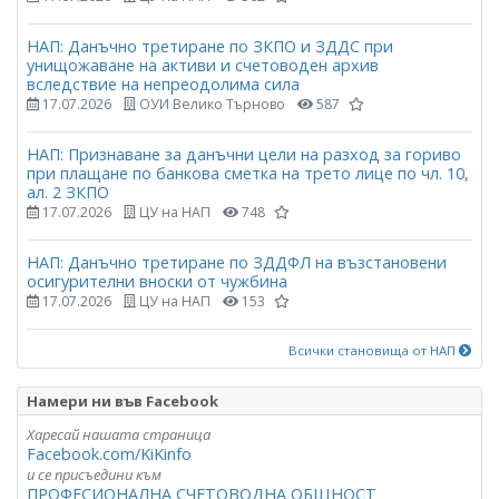
НАП: Данъчно третиране по ЗКПО и ЗДДС при
унищожаване на активи и счетоводен архив
вследствие на непреодолима сила
17.07.2026
ОУИ Велико Търново
587
НАП: Признаване за данъчни цели на разход за гориво
при плащане по банкова сметка на трето лице по чл. 10,
ал. 2 ЗКПО
17.07.2026
ЦУ на НАП
748
НАП: Данъчно третиране по ЗДДФЛ на възстановени
осигурителни вноски от чужбина
17.07.2026
ЦУ на НАП
153
Всички становища от НАП
Намери ни във Facebook
Харесай нашата страница
Facebook.com/KiKinfo
и се присъедини към
ПРОФЕСИОНАЛНА СЧЕТОВОДНА ОБЩНОСТ