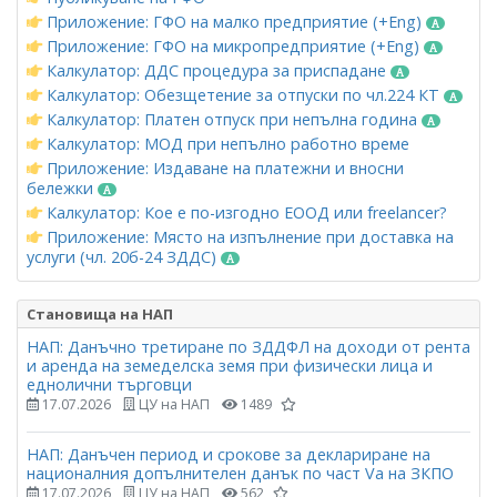
Приложение: ГФО на малко предприятие (+Eng)
Приложение: ГФО на микропредприятие (+Eng)
Калкулатор: ДДС процедура за приспадане
Калкулатор: Обезщетение за отпуски по чл.224 КТ
Калкулатор: Платен отпуск при непълна година
Калкулатор: МОД при непълно работно време
Приложение: Издаване на платежни и вносни
бележки
Калкулатор: Кое е по-изгодно ЕООД или freelancer?
Приложение: Място на изпълнение при доставка на
услуги (чл. 20б-24 ЗДДС)
Становища на НАП
НАП: Данъчно третиране по ЗДДФЛ на доходи от рента
и аренда на земеделска земя при физически лица и
еднолични търговци
17.07.2026
ЦУ на НАП
1489
НАП: Данъчен период и срокове за деклариране на
националния допълнителен данък по част Vа на ЗКПО
17.07.2026
ЦУ на НАП
562