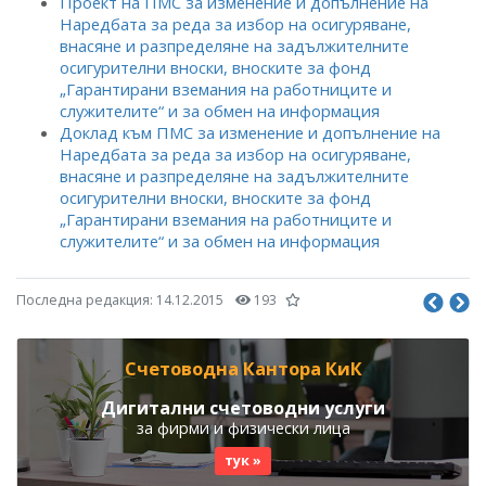
Проект на ПМС за изменение и допълнение на
Наредбата за реда за избор на осигуряване,
внасяне и разпределяне на задължителните
осигурителни вноски, вноските за фонд
„Гарантирани вземания на работниците и
служителите“ и за обмен на информация
Доклад към ПМС за изменение и допълнение на
Наредбата за реда за избор на осигуряване,
внасяне и разпределяне на задължителните
осигурителни вноски, вноските за фонд
„Гарантирани вземания на работниците и
служителите“ и за обмен на информация
Последна редакция:
14.12.2015
193
Счетоводна Кантора КиК
Дигитални счетоводни услуги
за фирми и физически лица
тук »