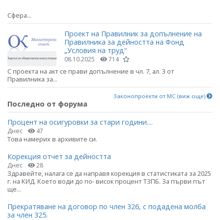
Сфера...
Проект на Правилник за допълнение на
Правилника за дейността на Фонд
„Условия на труд“
08.10.2025
714
С проекта на акт се прави допълнение в чл. 7, ал. 3 от
Правилника за...
Законопроекти от МС (виж още)
Последно от форума
Процент на осигуровки за стари години....
Днес
47
Това намерих в архивите си.
Корекция отчет за дейността
Днес
28
Здравейте, налага се да направя корекция в статистиката за 2025
г. на КИД. Което води до по- висок процент ТЗПБ. За първи път
ще...
Прекратяване на договор по член 326, с подадена молба
за член 325.