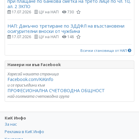
при плащане по банкова сметка на трето лице по чл. 10,
ал. 2 ЗКПО
17.07.2026
ЦУ на НАП
730
НАП: Данъчно третиране по ЗДДФЛ на възстановени
осигурителни вноски от чужбина
17.07.2026
ЦУ на НАП
148
Всички становища от НАП
Намери ни във Facebook
Харесай нашата страница
Facebook.com/KiKinfo
и се присъедини към
ПРОФЕСИОНАЛНА СЧЕТОВОДНА ОБЩНОСТ
най-голямата счетоводна група
КиК Инфо
За нас
Реклама в КиК Инфо
Контакти