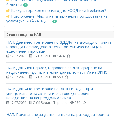
бележки
Калкулатор: Кое е по-изгодно ЕООД или freelancer?
Приложение: Място на изпълнение при доставка на
услуги (чл. 20б-24 ЗДДС)
Становища на НАП
НАП: Данъчно третиране по ЗДДФЛ на доходи от рента
и аренда на земеделска земя при физически лица и
еднолични търговци
17.07.2026
ЦУ на НАП
1474
НАП: Данъчен период и срокове за деклариране на
националния допълнителен данък по част Vа на ЗКПО
17.07.2026
ЦУ на НАП
559
НАП: Данъчно третиране по ЗКПО и ЗДДС при
унищожаване на активи и счетоводен архив
вследствие на непреодолима сила
17.07.2026
ОУИ Велико Търново
576
НАП: Признаване за данъчни цели на разход за гориво