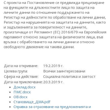
С проекта на Постановление се предвижда прецизиране
на функциите на длъжностните лица по защита на
личните данни по отношение поддържането на
Регистър на дейностите по обработване на лични данни,
Регистър на нарушенията на защитата на данните, както
и задълженията за поверителност на данните,
произтичащи от Регламент (ЕС) 2016/679 на Европейския
парламент относно защитата на физическите лица, във
връзка с обработването на лични данни и относно
свободното движение на такива данни.
Дата на откриване:
19.2.2019 г.
Целева група:
Всички заинтересовани
Сфера на действие:
Социална политика и заетост
Дата на приключване:
20.3.2019 г.
Доклад.docx
ПМС.docx
ОВ.docx
Становище_ДМА.pdf
Справка за отразяване на предложенията и