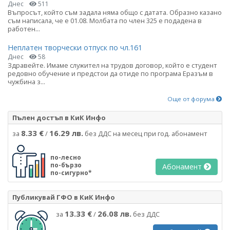
Днес
511
Въпросът, който съм задала няма общо с датата. Образно казано
съм написала, че е 01.08. Молбата по член 325 е подадена в
работен...
Неплатен творчески отпуск по чл.161
Днес
58
Здравейте. Имаме служител на трудов договор, който е студент
редовно обучение и предстои да отиде по програма Еразъм в
чужбина з...
Още от форума
Пълен достъп в КиК Инфо
8.33 €
16.29 лв.
за
/
без ДДС на месец при год. абонамент
по-лесно
по-бързо
Абонамент
по-сигурно*
Публикувай ГФО в КиК Инфо
13.33 €
26.08 лв.
за
/
без ДДС