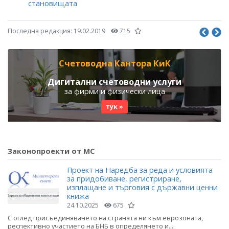
становищата
Последна редакция:
19.02.2019
715
Счетоводна Кантора КиК
Дигитални счетоводни услуги
за фирми и физически лица
тук »
Законопроекти от МС
Проект на Наредба за реда и условията
за придобиване, регистриране,
изплащане и търговия с държавни ценни
книжа
24.10.2025
675
С оглед присъединяването на страната ни към еврозоната,
респективно участието на БНБ в определянето и...