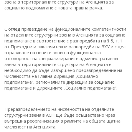
звена в териториалните структури на Агенцията за
социално подпомагане с новата правна рамка.
С оглед привеждане на функционалните компетентности
на отделните структурни звена в Агенцията за социално
подпомагане в съответствие с разпоредбата на § 5, т. 1
от Преходни и заключителни разпоредби на ЗХУ и с цел
отразяване на новите зони на функционална
отговорност на специализираните административни
звена в териториалните структури на Агенцията е
необходимо да бъде извършено преразпределение на
числеността на Главна дирекция „Социално
подпомагане“, регионалните дирекции за социално
подпомагане и дирекциите „Социално подпомагане“.
Преразпределението на числеността на отделните
структурни звена в АСП ще бъде осъществено чрез
вътрешна реорганизация в рамките на общата щатна
численост на Агенцията.