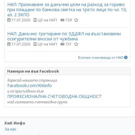
НАП: Признаване за данъчни цели на разход за гориво
при плащане по банкова сметка на трето лице по чл. 10,
ал. 2 ЗКПО
17.07.2026
ЦУ на НАП
739
НАП: Данъчно третиране по ЗДДФЛ на възстановени
осигурителни вноски от чужбина
17.07.2026
ЦУ на НАП
151
Всички становища от НАП
Намери ни във Facebook
Харесай нашата страница
Facebook.com/KiKinfo
и се присъедини към
ПРОФЕСИОНАЛНА СЧЕТОВОДНА ОБЩНОСТ
най-голямата счетоводна група
КиК Инфо
За нас