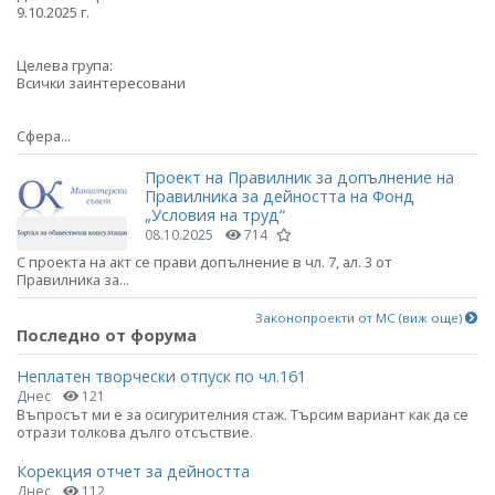
9.10.2025 г.
Целева група:
Всички заинтересовани
Сфера...
Проект на Правилник за допълнение на
Правилника за дейността на Фонд
„Условия на труд“
08.10.2025
714
С проекта на акт се прави допълнение в чл. 7, ал. 3 от
Правилника за...
Законопроекти от МС (виж още)
Последно от форума
Неплатен творчески отпуск по чл.161
Днес
121
Въпросът ми е за осигурителния стаж. Търсим вариант как да се
отрази толкова дълго отсъствие.
Корекция отчет за дейността
Днес
112