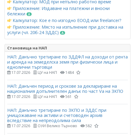
Калкулатор: МОД при непълно работно време
Приложение: Издаване на платежни и вносни
бележки
Калкулатор: Кое е по-изгодно ЕООД или freelancer?
Приложение: Място на изпълнение при доставка на
услуги (чл. 20б-24 ЗДДС)
Становища на НАП
НАП: Данъчно третиране по ЗДДФЛ на доходи от рента
и аренда на земеделска земя при физически лица и
еднолични търговци
17.07.2026
ЦУ на НАП
1484
НАП: Данъчен период и срокове за деклариране на
националния допълнителен данък по част Vа на ЗКПО
17.07.2026
ЦУ на НАП
561
НАП: Данъчно третиране по ЗКПО и ЗДДС при
унищожаване на активи и счетоводен архив
вследствие на непреодолима сила
17.07.2026
ОУИ Велико Търново
582