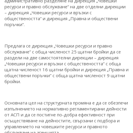
административно разделяне на дирекция „Човешки
ресурси и правно обслужване“ на две отделни дирекции
– дирекция „Човешки ресурси и връзки с
обществеността“ и дирекция „Правна и обществени
поръчки“.
Предлага се дирекция „Човешки ресурси и правно
обслужване“ с обща численост 25 щатни бройки да се
раздели на две самостоятелни дирекции – дирекция
„Човешки ресурси и връзки с обществеността“ с обща
щатна численост 16 щатни бройки и дирекция „Правна и
обществени поръчки“ с обща щатна численост 9 щатни
бройки.
Основната цел на структурната промяна е да се обезпечи
изпълнението на нормативно регламентирани дейности
от АСП и да се постигне по-добра ефективност при
осъществяване на дейностите, свързани с подбора и
управлението на човешките ресурси и правното
обслужване на агенцията.