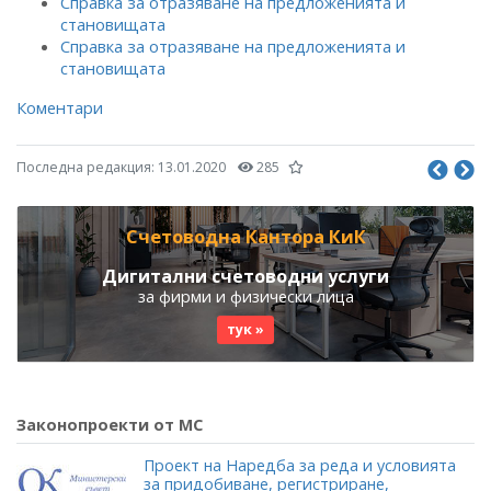
Справка за отразяване на предложенията и
становищата
Справка за отразяване на предложенията и
становищата
Коментари
Последна редакция:
13.01.2020
285
Счетоводна Кантора КиК
Дигитални счетоводни услуги
за фирми и физически лица
тук »
Законопроекти от МС
Проект на Наредба за реда и условията
за придобиване, регистриране,