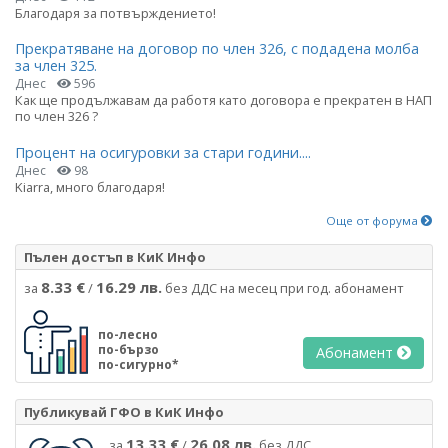
Благодаря за потвърждението!
Прекратяване на договор по член 326, с подадена молба
за член 325.
Днес
596
Как ще продължавам да работя като договора е прекратен в НАП
по член 326 ?
Процент на осигуровки за стари години....
Днес
98
Kiarra, много благодаря!
Още от форума
Пълен достъп в КиК Инфо
8.33 €
16.29 лв.
за
/
без ДДС на месец при год. абонамент
по-лесно
по-бързо
Абонамент
по-сигурно*
Публикувай ГФО в КиК Инфо
13.33 €
26.08 лв.
за
/
без ДДС