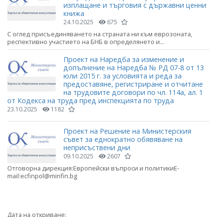
изплащане и търговия с държавни ценни
книжа
24.10.2025
675
С оглед присъединяването на страната ни към еврозоната,
респективно участието на БНБ в определянето и...
Проект на Наредба за изменение и
допълнение на Наредба № РД 07-8 от 13
юли 2015 г. за условията и реда за
предоставяне, регистриране и отчитане
на трудовите договори по чл. 114а, ал. 1
от Кодекса на труда пред инспекцията по труда
23.10.2025
1182
Проект на Решение на Министерския
съвет за еднократно обявяване на
неприсъствени дни
09.10.2025
2607
Отговорна дирекция:Европейски въпроси и политикиE-
mail:ecfinpol@minfin.bg
Дата на откриване: