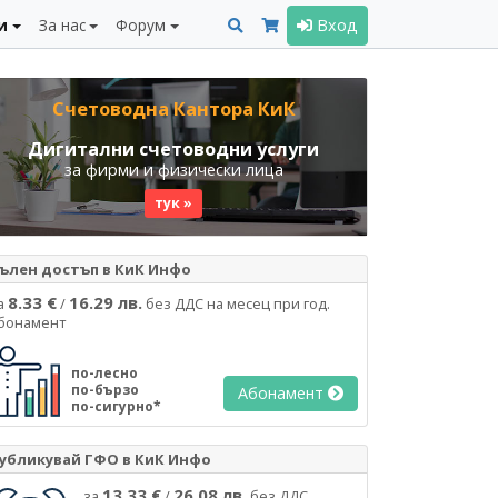
и
За нас
Форум
Вход
Счетоводна Кантора КиК
Дигитални счетоводни услуги
за фирми и физически лица
тук »
ълен достъп в КиК Инфо
8.33 €
16.29 лв.
а
/
без ДДС на месец при год.
бонамент
по-лесно
по-бързо
Абонамент
по-сигурно*
убликувай ГФО в КиК Инфо
13.33 €
26.08 лв.
за
/
без ДДС