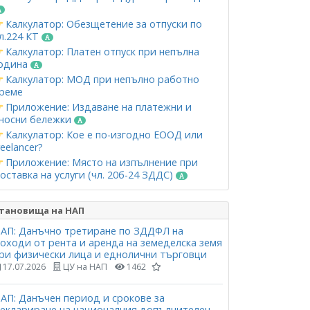
Калкулатор: Обезщетение за отпуски по
л.224 КТ
Калкулатор: Платен отпуск при непълна
одина
Калкулатор: МОД при непълно работно
реме
Приложение: Издаване на платежни и
носни бележки
Калкулатор: Кое е по-изгодно ЕООД или
reelancer?
Приложение: Място на изпълнение при
оставка на услуги (чл. 20б-24 ЗДДС)
тановища на НАП
АП: Данъчно третиране по ЗДДФЛ на
оходи от рента и аренда на земеделска земя
ри физически лица и еднолични търговци
17.07.2026
ЦУ на НАП
1462
АП: Данъчен период и срокове за
еклариране на националния допълнителен