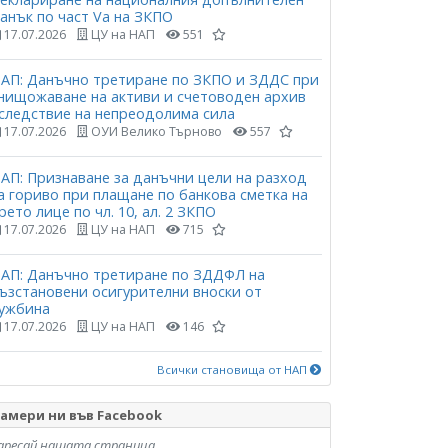
анък по част Vа на ЗКПО
17.07.2026
ЦУ на НАП
551
АП: Данъчно третиране по ЗКПО и ЗДДС при
нищожаване на активи и счетоводен архив
следствие на непреодолима сила
17.07.2026
ОУИ Велико Търново
557
АП: Признаване за данъчни цели на разход
а гориво при плащане по банкова сметка на
рето лице по чл. 10, ал. 2 ЗКПО
17.07.2026
ЦУ на НАП
715
АП: Данъчно третиране по ЗДДФЛ на
ъзстановени осигурителни вноски от
ужбина
17.07.2026
ЦУ на НАП
146
Всички становища от НАП
амери ни във Facebook
аресай нашата страница