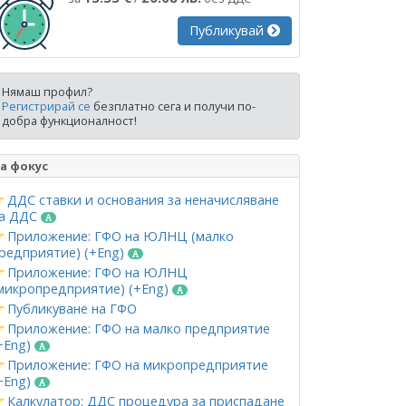
Публикувай
Нямаш профил?
Регистрирай се
безплатно сега и получи по-
добра функционалност!
а фокус
ДДС ставки и основания за неначисляване
а ДДС
Приложение: ГФО на ЮЛНЦ (малко
редприятие) (+Eng)
Приложение: ГФО на ЮЛНЦ
микропредприятие) (+Eng)
Публикуване на ГФО
Приложение: ГФО на малко предприятие
+Eng)
Приложение: ГФО на микропредприятие
+Eng)
Калкулатор: ДДС процедура за приспадане