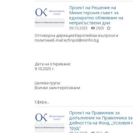
Проект на Решение на
Министерския съвет за
еднократно обявяване на
неприсъствени дни
09.10.2025
2605
Отговорна дирекция:Европейски въпроси и
политикиE-mail:ecfinpol@minfin.bg
Дата на откриване:
9.10.2025 г.
Целева група:
Всички заинтересовани
Сфера...
Проект на Правилник за
допълнение на Правилника за
дейността на Фонд „Условия 
труд“