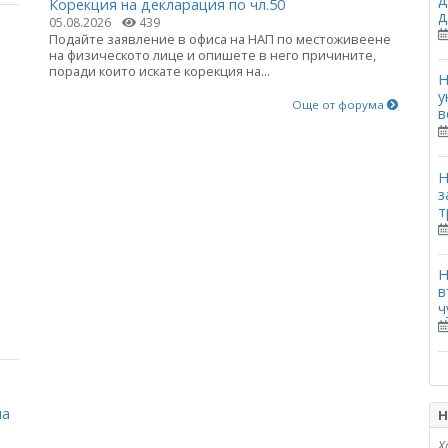
Корекция на декларация по чл.50
д
05.08.2026
439
Подайте заявление в офиса на НАП по местоживеене
на физическото лице и опишете в него причините,
поради които искате корекция на...
Н
у
Още от форума
в
Н
з
т
Н
в
ч
на
Н
Х