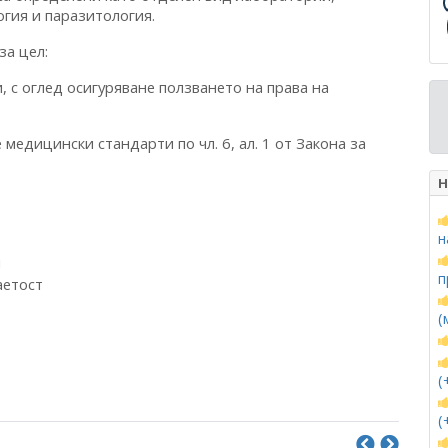
огия и паразитология.
за цел:
 с оглед осигуряване ползването на права на
медицински стандарти по чл. 6, ал. 1 от Закона за
Н
н
и
п
аетост
(
(
(