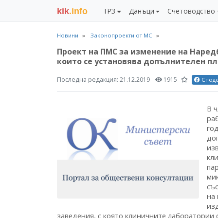
kik
.info
ТРЗ
Данъци
Счетоводство
Новини
Законопроекти от МС
Проект на ПМС за изменение на Наред
които се установява допълнителен п
Последна редакция:
21.12.2019
1915
Спод
В ч
ра
го
до
из
кл
па
мик
съ
на
изд
заведения, с която клиничните лаборатории 