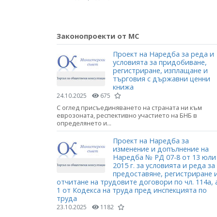
Законопроекти от МС
Проект на Наредба за реда и
условията за придобиване,
регистриране, изплащане и
търговия с държавни ценни
книжа
24.10.2025
675
С оглед присъединяването на страната ни към
еврозоната, респективно участието на БНБ в
определянето и...
Проект на Наредба за
изменение и допълнение на
Наредба № РД 07-8 от 13 юли
2015 г. за условията и реда за
предоставяне, регистриране 
отчитане на трудовите договори по чл. 114а, 
1 от Кодекса на труда пред инспекцията по
труда
23.10.2025
1182