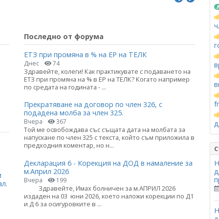
ч
Последно от форума
г
ЕТЗ при промяна в % на ЕР на ТЕЛК
Днес
74
в
Здравейте, колеги! Как практикувате с подаването на
ЕТЗ при промяна на % в ЕР на ТЕЛК? Когато например
в
по средата на годината - ...
f
Прекратяване на договор по член 326, с
подадена молба за член 325.
Вчера
367
д
Той ме освобождава със същата дата на молбата за
напускане по член 325 с текста, който съм приложила в
предходния коментар, но н...
С
Декларация 6 - Корекция на ДОД в намаление за
Н
м.Април 2026
д
и
п
Вчера
199
ал.
Здравейте, Имах болничен за м.АПРИЛ 2026
издаден на 03 юни 2026, което наложи корекции по Д1
и Д 6 за осигуровките в ...
Н
д