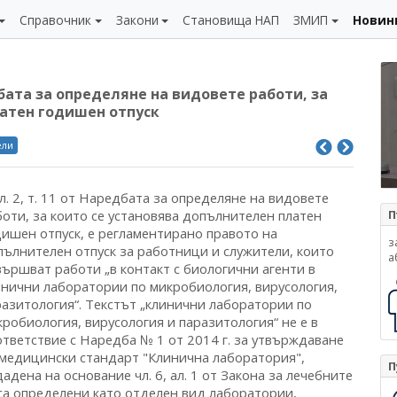
Справочник
Закони
Становища НАП
ЗМИП
Новин
бата за определяне на видовете работи, за
латен годишен отпуск
ели
л. 2, т. 11 от Наредбата за определяне на видовете
боти, за които се установява допълнителен платен
П
дишен отпуск, е регламентирано правото на
з
пълнителен отпуск за работници и служители, които
а
вършват работи „в контакт с биологични агенти в
инични лаборатории по микробиология, вирусология,
разитология“. Текстът „клинични лаборатории по
робиология, вирусология и паразитология“ не е в
ответствие с Наредба № 1 от 2014 г. за утвърждаване
 медицински стандарт "Клинична лаборатория",
П
адена на основание чл. 6, ал. 1 от Закона за лечебните
са определени като отделен вид лаборатории,