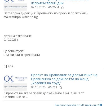
неприсъствени дни
09.10.2025
2604
Отговорна дирекция:Европейски въпроси и политикиE-
mail:ecfinpol@minfin.bg
Дата на откриване:
9.10.2025 г.
Целева група:
Всички заинтересовани
Сфера...
Проект на Правилник за допълнение на
Правилника за дейността на Фонд
„Условия на труд“
08.10.2025
711
С проекта на акт се прави допълнение в чл. 7, ал. 3 от
Правилника за...
Законопроекти от МС (виж още)