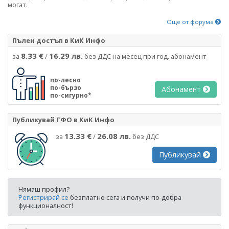
могат.
Още от форума
Пълен достъп в КиК Инфо
8.33 €
16.29 лв.
за
/
без ДДС на месец при год. абонамент
по-лесно
по-бързо
Абонамент
по-сигурно*
Публикувай ГФО в КиК Инфо
13.33 €
26.08 лв.
за
/
без ДДС
Публикувай
Нямаш профил?
Регистрирай се
безплатно сега и получи по-добра
функционалност!