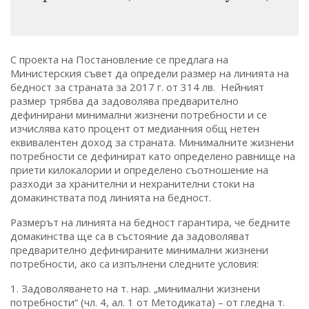
С проекта на Постановление се предлага на
Министерския съвет да определи размер на линията на
бедност за страната за 2017 г. от 314 лв. Нейният
размер трябва да задоволява предварително
дефинирани минимални жизнени потребности и се
изчислява като процент от медианния общ нетен
еквивалентен доход за страната. Минималните жизнени
потребности се дефинират като определено равнище на
приети килокалории и определено съотношение на
разходи за хранителни и нехранителни стоки на
домакинствата под линията на бедност.
Размерът на линията на бедност гарантира, че бедните
домакинства ще са в състояние да задоволяват
предварително дефинираните минимални жизнени
потребности, ако са изпълнени следните условия:
1. Задоволяването на т. нар. „минимални жизнени
потребности“ (чл. 4, ал. 1 от Методиката) – от гледна т.