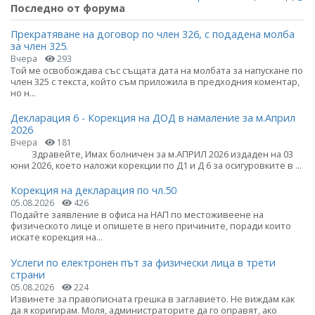
Последно от форума
Прекратяване на договор по член 326, с подадена молба
за член 325.
Вчера
293
Той ме освобождава със същата дата на молбата за напускане по
член 325 с текста, който съм приложила в предходния коментар,
но н...
Декларация 6 - Корекция на ДОД в намаление за м.Април
2026
Вчера
181
Здравейте, Имах болничен за м.АПРИЛ 2026 издаден на 03
юни 2026, което наложи корекции по Д1 и Д 6 за осигуровките в ...
Корекция на декларация по чл.50
05.08.2026
426
Подайте заявление в офиса на НАП по местоживеене на
физическото лице и опишете в него причините, поради които
искате корекция на...
Услеги по електронен път за физически лица в трети
страни
05.08.2026
224
Извинете за правописната грешка в заглавието. Не виждам как
да я коригирам. Моля, администраторите да го оправят, ако