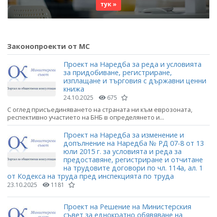
тук »
Законопроекти от МС
Проект на Наредба за реда и условията
за придобиване, регистриране,
изплащане и търговия с държавни ценни
книжа
24.10.2025
675
С оглед присъединяването на страната ни към еврозоната,
респективно участието на БНБ в определянето и...
Проект на Наредба за изменение и
допълнение на Наредба № РД 07-8 от 13
юли 2015 г. за условията и реда за
предоставяне, регистриране и отчитане
на трудовите договори по чл. 114а, ал. 1
от Кодекса на труда пред инспекцията по труда
23.10.2025
1181
Проект на Решение на Министерския
съвет за еднократно обявяване на