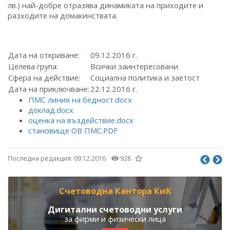
лв.) най-добре отразява динамиката на приходите и
разходите на домакинствата.
Дата на откриване:
09.12.2016 г.
Целева група:
Всички заинтересовани
Сфера на действие:
Социална политика и заетост
Дата на приключване:
22.12.2016 г.
ПМС линия на бедност.docx
доклад.docx
оценка на въздействие.docx
становище ОВ ПМС.PDF
Последна редакция:
09.12.2016
928
Счетоводна Кантора КиК
Дигитални счетоводни услуги
за фирми и физически лица