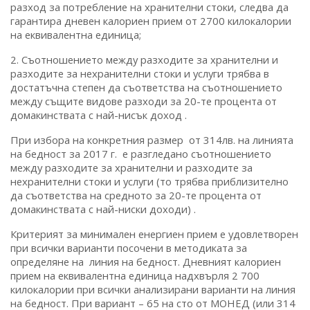
разход за потребление на хранителни стоки, следва да
гарантира дневен калориен прием от 2700 килокалории
на еквивалентна единица;
2. Съотношението между разходите за хранителни и
разходите за нехранителни стоки и услуги трябва в
достатъчна степен да съответства на съотношението
между същите видове разходи за 20-те процента от
домакинствата с най-нисък доход .
При избора на конкретния размер от 314лв. на линията
на бедност за 2017 г. е разгледано съотношението
между разходите за хранителни и разходите за
нехранителни стоки и услуги (то трябва приблизително
да съответства на средното за 20-те процента от
домакинствата с най-ниски доходи) .
Критерият за минимален енергиен прием е удовлетворен
при всички варианти посочени в методиката за
определяне на линия на бедност. Дневният калориен
прием на еквивалентна единица надхвърля 2 700
килокалории при всички анализирани варианти на линия
на бедност. При вариант – 65 на сто от МОНЕД (или 314