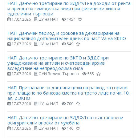
НАП: Данъчно третиране по ЗДДФЛ на доходи от рента
и аренда на земеделска земя при физически лица и
еднолични търговци
17.07.2026
ЦУ на НАП
1454
НАП: Данъчен период и срокове за деклариране на
националния допълнителен данък по част Vа на ЗКПО
17.07.2026
ЦУ на НАП
549
НАП: Данъчно третиране по ЗКПО и ЗДДС при
унищожаване на активи и счетоводен архив
вследствие на непреодолима сила
17.07.2026
ОУИ Велико Търново
555
НАП: Признаване за данъчни цели на разход за гориво
при плащане по банкова сметка на трето лице по чл. 10,
ал. 2 ЗКПО
17.07.2026
ЦУ на НАП
700
НАП: Данъчно третиране по ЗДДФЛ на възстановени
осигурителни вноски от чужбина
17.07.2026
ЦУ на НАП
146