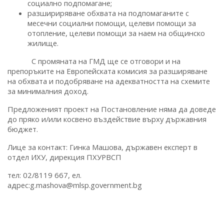
социално подпомагане;
разшириряване обхвата на подпомаганите с
месечни социални помощи, целеви помощи за
отопление, целеви помощи за наем на общинско
жилище.
С промяната на ГМД ще се отговори и на
препоръките на Европейската комисия за разширяване
на обхвата и подобряване на адекватността на схемите
за минималния доход.
Предложеният проект на Постановление няма да доведе
до пряко и/или косвено въздействие върху държавния
бюджет.
Лице за контакт: Гинка Машова, държавен експерт в
отдел ИХУ, дирекция ПХУРВСП
тел: 02/8119 667, ел.
адрес:g.mashova@mlsp.government.bg