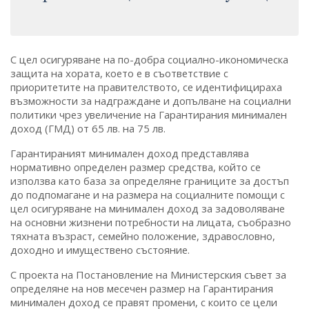
С цел осигуряване на по-добра социално-икономическа
защита на хората, което е в съответствие с
приоритетите на правителството, се идентифицираха
възможности за надграждане и допълване на социални
политики чрез увеличение на Гарантирания минимален
доход (ГМД) от 65 лв. на 75 лв.
Гарантираният минимален доход представлява
нормативно определен размер средства, който се
използва като база за определяне границите за достъп
до подпомагане и на размера на социалните помощи с
цел осигуряване на минимален доход за задоволяване
на основни жизнени потребности на лицата, съобразно
тяхната възраст, семейно положение, здравословно,
доходно и имуществено състояние.
С проекта на Постановление на Министерския съвет за
определяне на нов месечен размер на Гарантирания
минимален доход се правят промени, с които се цели