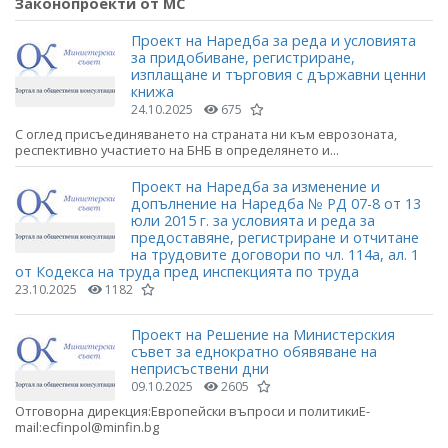
Законопроекти от МС
Проект на Наредба за реда и условията
за придобиване, регистриране,
изплащане и търговия с държавни ценни
книжа
24.10.2025
675
С оглед присъединяването на страната ни към еврозоната,
респективно участието на БНБ в определянето и...
Проект на Наредба за изменение и
допълнение на Наредба № РД 07-8 от 13
юли 2015 г. за условията и реда за
предоставяне, регистриране и отчитане
на трудовите договори по чл. 114а, ал. 1
от Кодекса на труда пред инспекцията по труда
23.10.2025
1182
Проект на Решение на Министерския
съвет за еднократно обявяване на
неприсъствени дни
09.10.2025
2605
Отговорна дирекция:Европейски въпроси и политикиE-
mail:ecfinpol@minfin.bg