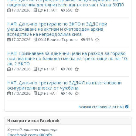
националния допълнителен данък по част Vа на ЗКПО
17.07.2026
ЦУ на НАП
550
НАП: Данъчно третиране по ЗКПО и ЗДДС при
унищожаване на активи и счетоводен архив
вследствие на непреодолима сила
17.07.2026
ОУИ Велико Търново
556
НАП: Признаване за данъчни цели на разход за гориво
при плащане по банкова сметка на трето лице по чл. 10,
ал. 2 ЗКПО
17.07.2026
ЦУ на НАП
708
НАП: Данъчно третиране по ЗДДФЛ на възстановени
осигурителни вноски от чужбина
17.07.2026
ЦУ на НАП
146
Всички становища от НАП
Намери ни във Facebook
Харесай нашата страница
Facebook.com/KiKinfo