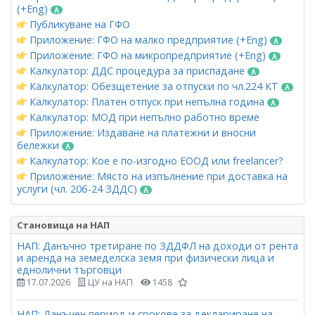
(+Eng)
Публикуване на ГФО
Приложение: ГФО на малко предприятие (+Eng)
Приложение: ГФО на микропредприятие (+Eng)
Калкулатор: ДДС процедура за приспадане
Калкулатор: Обезщетение за отпуски по чл.224 КТ
Калкулатор: Платен отпуск при непълна година
Калкулатор: МОД при непълно работно време
Приложение: Издаване на платежни и вносни
бележки
Калкулатор: Кое е по-изгодно ЕООД или freelancer?
Приложение: Място на изпълнение при доставка на
услуги (чл. 20б-24 ЗДДС)
Становища на НАП
НАП: Данъчно третиране по ЗДДФЛ на доходи от рента
и аренда на земеделска земя при физически лица и
еднолични търговци
17.07.2026
ЦУ на НАП
1458
НАП: Данъчен период и срокове за деклариране на