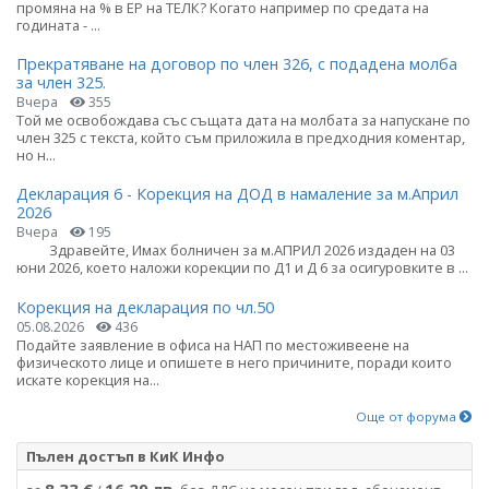
промяна на % в ЕР на ТЕЛК? Когато например по средата на
годината - ...
Прекратяване на договор по член 326, с подадена молба
за член 325.
Вчера
355
Той ме освобождава със същата дата на молбата за напускане по
член 325 с текста, който съм приложила в предходния коментар,
но н...
Декларация 6 - Корекция на ДОД в намаление за м.Април
2026
Вчера
195
Здравейте, Имах болничен за м.АПРИЛ 2026 издаден на 03
юни 2026, което наложи корекции по Д1 и Д 6 за осигуровките в ...
Корекция на декларация по чл.50
05.08.2026
436
Подайте заявление в офиса на НАП по местоживеене на
физическото лице и опишете в него причините, поради които
искате корекция на...
Още от форума
Пълен достъп в КиК Инфо
8.33 €
16.29 лв.