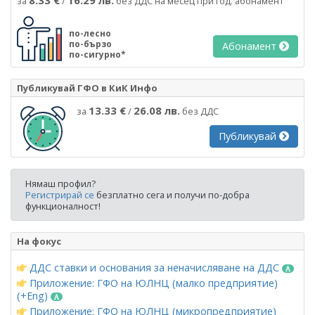
за
/
без ДДС на месец при год. абонамент
по-лесно
по-бързо
Абонамент
по-сигурно*
Публикувай ГФО в КиК Инфо
13.33 €
26.08 лв.
за
/
без ДДС
Публикувай
Нямаш профил?
Регистрирай се
безплатно сега и получи по-добра
функционалност!
На фокус
ДДС ставки и основания за неначисляване на ДДС
Приложение: ГФО на ЮЛНЦ (малко предприятие)
(+Eng)
Приложение: ГФО на ЮЛНЦ (микропредприятие)