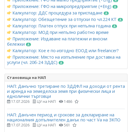
Приложение: ГФО на микропредприятие (+Eng)
Калкулатор: ДДС процедура за приспадане
Калкулатор: Обезщетение за отпуски по чл.224 КТ
Калкулатор: Платен отпуск при непълна година
Калкулатор: МОД при непълно работно време
Приложение: Издаване на платежни и вносни
бележки
Калкулатор: Кое е по-изгодно ЕООД или freelancer?
Приложение: Място на изпълнение при доставка на
услуги (чл. 20б-24 ЗДДС)
Становища на НАП
НАП: Данъчно третиране по ЗДДФЛ на доходи от рента
и аренда на земеделска земя при физически лица и
еднолични търговци
17.07.2026
ЦУ на НАП
1486
НАП: Данъчен период и срокове за деклариране на
националния допълнителен данък по част Vа на ЗКПО
17.07.2026
ЦУ на НАП
561