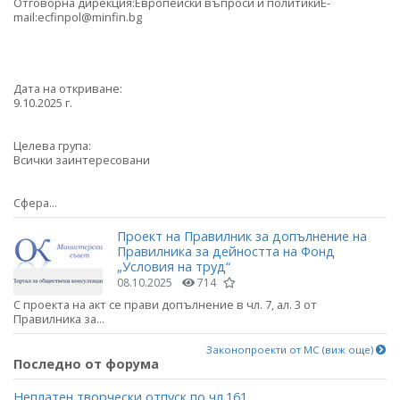
Отговорна дирекция:Европейски въпроси и политикиE-
mail:ecfinpol@minfin.bg
Дата на откриване:
9.10.2025 г.
Целева група:
Всички заинтересовани
Сфера...
Проект на Правилник за допълнение на
Правилника за дейността на Фонд
„Условия на труд“
08.10.2025
714
С проекта на акт се прави допълнение в чл. 7, ал. 3 от
Правилника за...
Законопроекти от МС (виж още)
Последно от форума
Неплатен творчески отпуск по чл.161