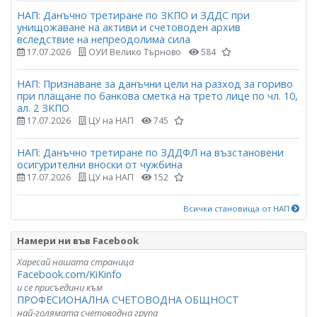
НАП: Данъчно третиране по ЗКПО и ЗДДС при
унищожаване на активи и счетоводен архив
вследствие на непреодолима сила
17.07.2026
ОУИ Велико Търново
584
НАП: Признаване за данъчни цели на разход за гориво
при плащане по банкова сметка на трето лице по чл. 10,
ал. 2 ЗКПО
17.07.2026
ЦУ на НАП
745
НАП: Данъчно третиране по ЗДДФЛ на възстановени
осигурителни вноски от чужбина
17.07.2026
ЦУ на НАП
152
Всички становища от НАП
Намери ни във Facebook
Харесай нашата страница
Facebook.com/KiKinfo
и се присъедини към
ПРОФЕСИОНАЛНА СЧЕТОВОДНА ОБЩНОСТ
най-голямата счетоводна група