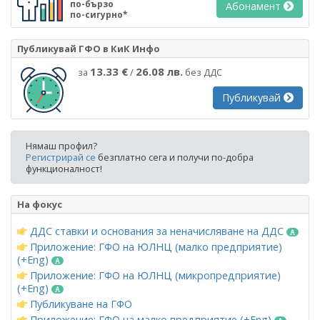
по-бързо
Абонамент
по-сигурно*
Публикувай ГФО в КиК Инфо
13.33 €
26.08 лв.
за
/
без ДДС
Публикувай
Нямаш профил?
Регистрирай се
безплатно сега и получи по-добра
функционалност!
На фокус
ДДС ставки и основания за неначисляване на ДДС
Приложение: ГФО на ЮЛНЦ (малко предприятие)
(+Eng)
Приложение: ГФО на ЮЛНЦ (микропредприятие)
(+Eng)
Публикуване на ГФО
Приложение: ГФО на малко предприятие (+Eng)