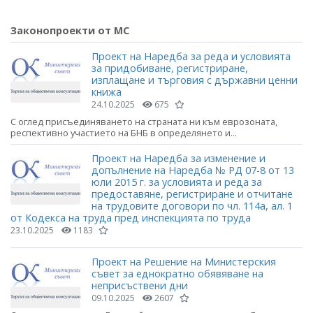
Законопроекти от МС
Проект на Наредба за реда и условията
за придобиване, регистриране,
изплащане и търговия с държавни ценни
книжа
24.10.2025
675
С оглед присъединяването на страната ни към еврозоната,
респективно участието на БНБ в определянето и...
Проект на Наредба за изменение и
допълнение на Наредба № РД 07-8 от 13
юли 2015 г. за условията и реда за
предоставяне, регистриране и отчитане
на трудовите договори по чл. 114а, ал. 1
от Кодекса на труда пред инспекцията по труда
23.10.2025
1183
Проект на Решение на Министерския
съвет за еднократно обявяване на
неприсъствени дни
09.10.2025
2607