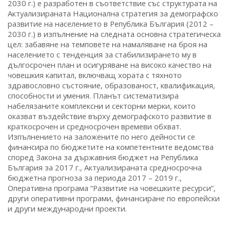
2030 г.) е разработен в съответствие със структурата на
Актуализираната Национална стратегия за демографско
развитие на населението в Република България (2012 –
2030 г.) в изпълнение на следната основна стратегическа
цел: забавяне на темповете на намаляване на броя на
населението с тенденция за стабилизирането му в
дългосрочен план и осигуряване на високо качество на
човешкия капитал, включващ хората с тяхното
здравословно състояние, образованост, квалификация,
способности и умения. Планът систематизира
набелязаните комплексни и секторни мерки, които
оказват въздействие върху демографското развитие в
краткосрочен и средносрочен времеви обхват.
Изпълнението на заложените по него дейности се
финансира по бюджетите на компетентните ведомства
според Закона за държавния бюджет на Република
България за 2017 г., Актуализираната средносрочна
бюджетна прогноза за периода 2017 – 2019 г.,
Оперативна програма “Развитие на човешките ресурси”,
други оперативни програми, финансиране по европейски
и други международни проекти.