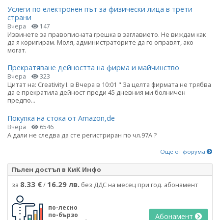
Услеги по електронен път за физически лица в трети
страни
Вчера
147
Извинете за правописната грешка в заглавието. Не виждам как
да я коригирам. Моля, администраторите да го оправят, ако
могат.
Прекратяване дейността на фирма и майчинство
Вчера
323
Цитат на: Creativity I. в Вчера в 10:01 " За целта фирмата не трябва
да е прекратила дейност преди 45 дневния ми болничен
предпо...
Покупка на стока от Amazon,de
Вчера
6546
А дали не следва да сте регистриран по чл.97А ?
Още от форума
Пълен достъп в КиК Инфо
8.33 €
16.29 лв.
за
/
без ДДС на месец при год. абонамент
по-лесно
по-бързо
Абонамент