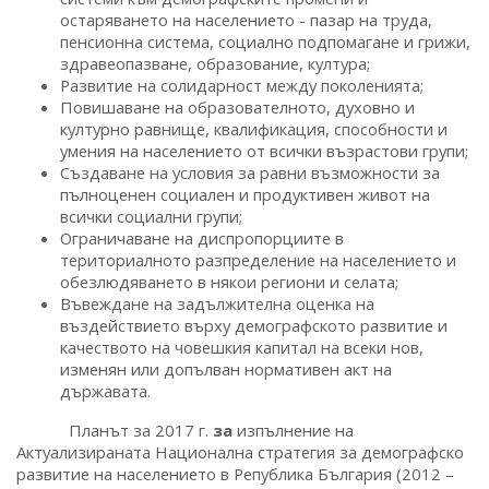
остаряването на населението - пазар на труда,
пенсионна система, социално подпомагане и грижи,
здравеопазване, образование, култура;
Развитие на солидарност между поколенията;
Повишаване на образователното, духовно и
културно равнище, квалификация, способности и
умения на населението от всички възрастови групи;
Създаване на условия за равни възможности за
пълноценен социален и продуктивен живот на
всички социални групи;
Ограничаване на диспропорциите в
териториалното разпределение на населението и
обезлюдяването в някои региони и селата;
Въвеждане на задължителна оценка на
въздействието върху демографското развитие и
качеството на човешкия капитал на всеки нов,
изменян или допълван нормативен акт на
държавата.
Планът за 2017 г.
за
изпълнение на
Актуализираната Национална стратегия за демографско
развитие на населението в Република България (2012 –