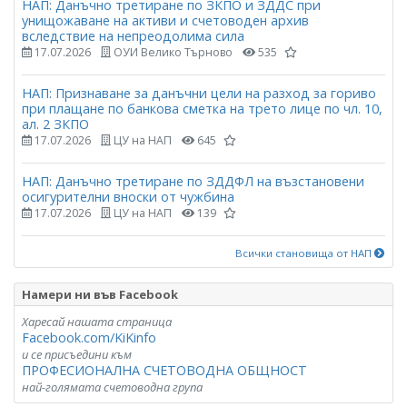
НАП: Данъчно третиране по ЗКПО и ЗДДС при
унищожаване на активи и счетоводен архив
вследствие на непреодолима сила
17.07.2026
ОУИ Велико Търново
535
НАП: Признаване за данъчни цели на разход за гориво
при плащане по банкова сметка на трето лице по чл. 10,
ал. 2 ЗКПО
17.07.2026
ЦУ на НАП
645
НАП: Данъчно третиране по ЗДДФЛ на възстановени
осигурителни вноски от чужбина
17.07.2026
ЦУ на НАП
139
Всички становища от НАП
Намери ни във Facebook
Харесай нашата страница
Facebook.com/KiKinfo
и се присъедини към
ПРОФЕСИОНАЛНА СЧЕТОВОДНА ОБЩНОСТ
най-голямата счетоводна група