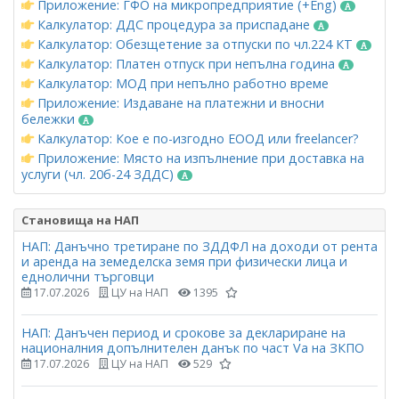
Приложение: ГФО на микропредприятие (+Eng)
Калкулатор: ДДС процедура за приспадане
Калкулатор: Обезщетение за отпуски по чл.224 КТ
Калкулатор: Платен отпуск при непълна година
Калкулатор: МОД при непълно работно време
Приложение: Издаване на платежни и вносни
бележки
Калкулатор: Кое е по-изгодно ЕООД или freelancer?
Приложение: Място на изпълнение при доставка на
услуги (чл. 20б-24 ЗДДС)
Становища на НАП
НАП: Данъчно третиране по ЗДДФЛ на доходи от рента
и аренда на земеделска земя при физически лица и
еднолични търговци
17.07.2026
ЦУ на НАП
1395
НАП: Данъчен период и срокове за деклариране на
националния допълнителен данък по част Vа на ЗКПО
17.07.2026
ЦУ на НАП
529