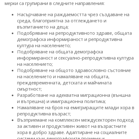
мерки са групирани в следните направления:
Насърчаване на раждаемостта чрез създаване на
среда, благоприятна за отглеждането и
възпитанието на деца;
Подобряване на репродуктивното здраве, общата
демографска информираност и репродуктивна
култура на населението;
Подобряване на общата демографска
информираност и сексуално-репродуктивна култура
на населението;
Подобряване на общото здравословно състояние
на населението и намаляване на общата,
преждевременната, детската и майчината
смъртност;
Разработване на адекватна миграционна (външна
и вътрешна) и имиграционна политика;
Намаляване на броя на емигриращите млади хора в
репродуктивна възраст;
Възприемане на комплексен междусекторен подход
за активен и продуктивен живот на възрастните
хора в добро здраве. Адаптиране на социалните
системи към демографските промени и