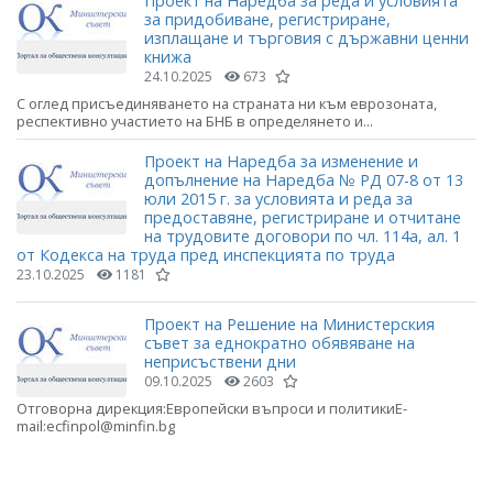
Проект на Наредба за реда и условията
за придобиване, регистриране,
изплащане и търговия с държавни ценни
книжа
24.10.2025
673
С оглед присъединяването на страната ни към еврозоната,
респективно участието на БНБ в определянето и...
Проект на Наредба за изменение и
допълнение на Наредба № РД 07-8 от 13
юли 2015 г. за условията и реда за
предоставяне, регистриране и отчитане
на трудовите договори по чл. 114а, ал. 1
от Кодекса на труда пред инспекцията по труда
23.10.2025
1181
Проект на Решение на Министерския
съвет за еднократно обявяване на
неприсъствени дни
09.10.2025
2603
Отговорна дирекция:Европейски въпроси и политикиE-
mail:ecfinpol@minfin.bg