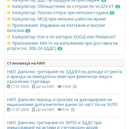
Калкулатор: Обезщетение за отпуски по чл.224 КТ
Калкулатор: Платен отпуск при непълна година
Калкулатор: МОД при непълно работно време
Приложение: Издаване на платежни и вносни
бележки
Калкулатор: Кое е по-изгодно ЕООД или freelancer?
Приложение: Място на изпълнение при доставка на
услуги (чл. 20б-24 ЗДДС)
Становища на НАП
НАП: Данъчно третиране по ЗДДФЛ на доходи от рента
и аренда на земеделска земя при физически лица и
еднолични търговци
17.07.2026
ЦУ на НАП
1500
НАП: Данъчен период и срокове за деклариране на
националния допълнителен данък по част Vа на ЗКПО
17.07.2026
ЦУ на НАП
574
НАП: Данъчно третиране по ЗКПО и ЗДДС при
унищожаване на активи и счетоводен архив