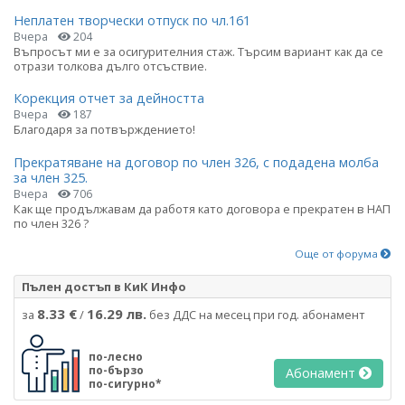
Неплатен творчески отпуск по чл.161
Вчера
204
Въпросът ми е за осигурителния стаж. Търсим вариант как да се
отрази толкова дълго отсъствие.
Корекция отчет за дейността
Вчера
187
Благодаря за потвърждението!
Прекратяване на договор по член 326, с подадена молба
за член 325.
Вчера
706
Как ще продължавам да работя като договора е прекратен в НАП
по член 326 ?
Още от форума
Пълен достъп в КиК Инфо
8.33 €
16.29 лв.
за
/
без ДДС на месец при год. абонамент
по-лесно
по-бързо
Абонамент
по-сигурно*