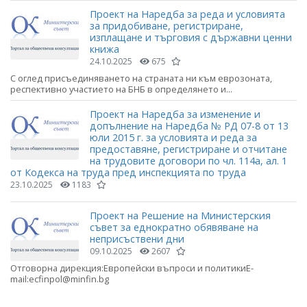
Проект на Наредба за реда и условията
за придобиване, регистриране,
изплащане и търговия с държавни ценни
книжа
24.10.2025
675
С оглед присъединяването на страната ни към еврозоната,
респективно участието на БНБ в определянето и...
Проект на Наредба за изменение и
допълнение на Наредба № РД 07-8 от 13
юли 2015 г. за условията и реда за
предоставяне, регистриране и отчитане
на трудовите договори по чл. 114а, ал. 1
от Кодекса на труда пред инспекцията по труда
23.10.2025
1183
Проект на Решение на Министерския
съвет за еднократно обявяване на
неприсъствени дни
09.10.2025
2607
Отговорна дирекция:Европейски въпроси и политикиE-
mail:ecfinpol@minfin.bg