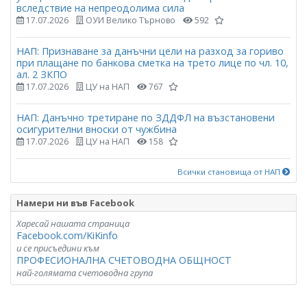
вследствие на непреодолима сила
17.07.2026
ОУИ Велико Търново
592
НАП: Признаване за данъчни цели на разход за гориво
при плащане по банкова сметка на трето лице по чл. 10,
ал. 2 ЗКПО
17.07.2026
ЦУ на НАП
767
НАП: Данъчно третиране по ЗДДФЛ на възстановени
осигурителни вноски от чужбина
17.07.2026
ЦУ на НАП
158
Всички становища от НАП
Намери ни във Facebook
Харесай нашата страница
Facebook.com/KiKinfo
и се присъедини към
ПРОФЕСИОНАЛНА СЧЕТОВОДНА ОБЩНОСТ
най-голямата счетоводна група