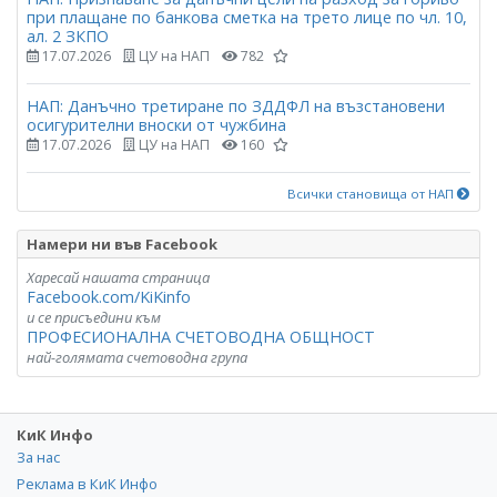
при плащане по банкова сметка на трето лице по чл. 10,
ал. 2 ЗКПО
17.07.2026
ЦУ на НАП
782
НАП: Данъчно третиране по ЗДДФЛ на възстановени
осигурителни вноски от чужбина
17.07.2026
ЦУ на НАП
160
Всички становища от НАП
Намери ни във Facebook
Харесай нашата страница
Facebook.com/KiKinfo
и се присъедини към
ПРОФЕСИОНАЛНА СЧЕТОВОДНА ОБЩНОСТ
най-голямата счетоводна група
КиК Инфо
За нас
Реклама в КиК Инфо