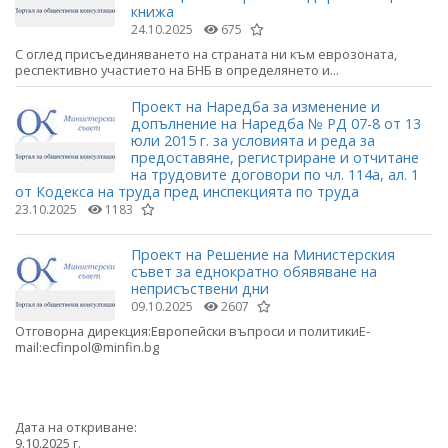
книжа
24.10.2025
675
С оглед присъединяването на страната ни към еврозоната,
респективно участието на БНБ в определянето и...
Проект на Наредба за изменение и
допълнение на Наредба № РД 07-8 от 13
юли 2015 г. за условията и реда за
предоставяне, регистриране и отчитане
на трудовите договори по чл. 114а, ал. 1
от Кодекса на труда пред инспекцията по труда
23.10.2025
1183
Проект на Решение на Министерския
съвет за еднократно обявяване на
неприсъствени дни
09.10.2025
2607
Отговорна дирекция:Европейски въпроси и политикиE-
mail:ecfinpol@minfin.bg
Дата на откриване:
9.10.2025 г.