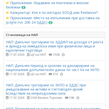
Приложение: Издаване на платежни и вносни
бележки
Калкулатор: Кое е по-изгодно ЕООД или freelancer?
Приложение: Място на изпълнение при доставка на
услуги (чл. 20б-24 ЗДДС)
Становища на НАП
НАП: Данъчно третиране по ЗДДФЛ на доходи от рента
и аренда на земеделска земя при физически лица и
еднолични търговци
17.07.2026
ЦУ на НАП
1508
НАП: Данъчен период и срокове за деклариране на
националния допълнителен данък по част Vа на ЗКПО
17.07.2026
ЦУ на НАП
576
НАП: Данъчно третиране по ЗКПО и ЗДДС при
унищожаване на активи и счетоводен архив
вследствие на непреодолима сила
17.07.2026
ОУИ Велико Търново
598
НАП: Признаване за данъчни цели на разход за гориво