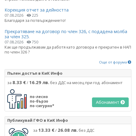
Корекция отчет за дейността
07.08.2026
225
Благодаря за потвърждението!
Прекратяване на договор по член 326, с подадена молба
за член 325.
07.08.2026
750
Как ще продължавам да работя като договора е прекратен в НАП
по член 326 ?
Още от форума
Пълен достъп в КиК Инфо
8.33 €
16.29 лв.
за
/
без ДДС на месец при год. абонамент
по-лесно
по-бързо
Абонамент
по-сигурно*
Публикувай ГФО в КиК Инфо
13.33 €
26.08 лв.
за
/
без ДДС