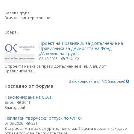
Целева група:
Всички заинтересовани
Сфера...
Проект на Правилник за допълнение на
Правилника за дейността на Фонд
„Условия на труд“
08.10.2025
714
С проекта на акт се прави допълнение в чл. 7, ал. 3 от
Правилника за...
Законопроекти от МС (виж още)
Последно от форума
Пенсиониране на СОЛ
Днес
2041
Благодаря!
Неплатен творчески отпуск по чл.161
07.08.2026
231
Въпросът ми е за осигурителния стаж. Търсим вариант как да се
отрази толкова дълго отсъствие.