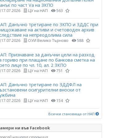
анък по част Vа на ЗКПО
17.07.2026
ЦУ на НАП
563
АП: Данъчно третиране по ЗКПО и ЗДДС при
нищожаване на активи и счетоводен архив
следствие на непреодолима сила
17.07.2026
ОУИ Велико Търново
588
АП: Признаване за данъчни цели на разход
а гориво при плащане по банкова сметка на
рето лице по чл. 10, ал. 2 ЗКПО
17.07.2026
ЦУ на НАП
751
АП: Данъчно третиране по ЗДДФЛ на
ъзстановени осигурителни вноски от
ужбина
17.07.2026
ЦУ на НАП
154
Всички становища от НАП
амери ни във Facebook
аресай нашата страница