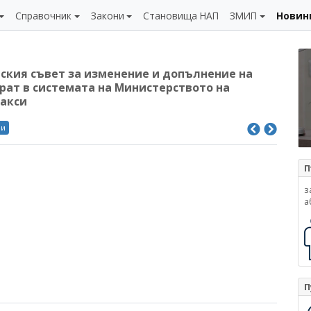
Справочник
Закони
Становища НАП
ЗМИП
Новин
ския съвет за изменение и допълнение на
ират в системата на Министерството на
такси
ли
П
з
а
П