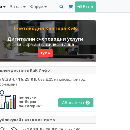
и
За нас
Форум
Вход
Счетоводна Кантора КиК
Дигитални счетоводни услуги
за фирми и физически лица
тук »
ълен достъп в КиК Инфо
8.33 €
16.29 лв.
а
/
без ДДС на месец при год.
бонамент
по-лесно
по-бързо
Абонамент
по-сигурно*
убликувай ГФО в КиК Инфо
13.33 €
26.08 лв.
за
/
без ДДС