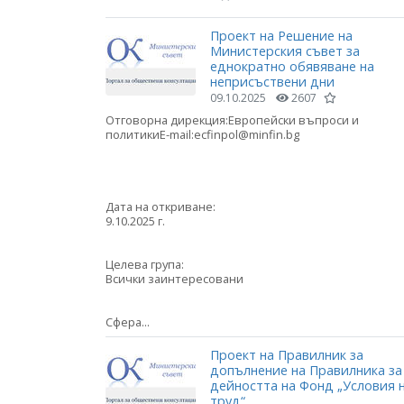
Проект на Решение на
Министерския съвет за
еднократно обявяване на
неприсъствени дни
09.10.2025
2607
Отговорна дирекция:Европейски въпроси и
политикиE-mail:ecfinpol@minfin.bg
Дата на откриване:
9.10.2025 г.
Целева група:
Всички заинтересовани
Сфера...
Проект на Правилник за
допълнение на Правилника за
дейността на Фонд „Условия 
труд“