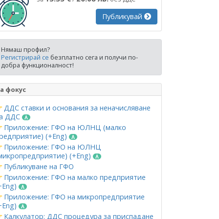
Публикувай
Нямаш профил?
Регистрирай се
безплатно сега и получи по-
добра функционалност!
а фокус
ДДС ставки и основания за неначисляване
а ДДС
Приложение: ГФО на ЮЛНЦ (малко
редприятие) (+Eng)
Приложение: ГФО на ЮЛНЦ
микропредприятие) (+Eng)
Публикуване на ГФО
Приложение: ГФО на малко предприятие
+Eng)
Приложение: ГФО на микропредприятие
+Eng)
Калкулатор: ДДС процедура за приспадане