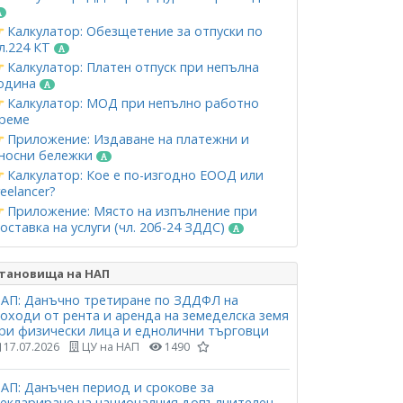
Калкулатор: Обезщетение за отпуски по
л.224 КТ
Калкулатор: Платен отпуск при непълна
одина
Калкулатор: МОД при непълно работно
реме
Приложение: Издаване на платежни и
носни бележки
Калкулатор: Кое е по-изгодно ЕООД или
reelancer?
Приложение: Място на изпълнение при
оставка на услуги (чл. 20б-24 ЗДДС)
тановища на НАП
АП: Данъчно третиране по ЗДДФЛ на
оходи от рента и аренда на земеделска земя
ри физически лица и еднолични търговци
17.07.2026
ЦУ на НАП
1490
АП: Данъчен период и срокове за
еклариране на националния допълнителен