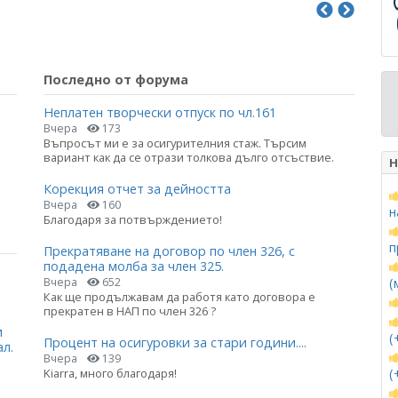
Последно от форума
Неплатен творчески отпуск по чл.161
Вчера
173
Въпросът ми е за осигурителния стаж. Търсим
вариант как да се отрази толкова дълго отсъствие.
Н
Корекция отчет за дейността
Вчера
160
н
Благодаря за потвърждението!
п
Прекратяване на договор по член 326, с
подадена молба за член 325.
(
Вчера
652
Как ще продължавам да работя като договора е
прекратен в НАП по член 326 ?
и
(
Процент на осигуровки за стари години....
ал.
Вчера
139
(
Kiarra, много благодаря!