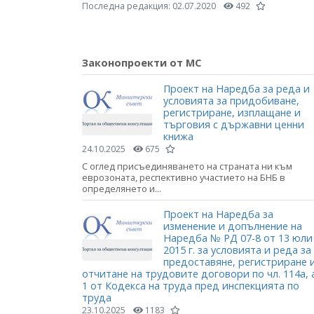
Последна редакция:
02.07.2020
492
Законопроекти от МС
Проект на Наредба за реда и
условията за придобиване,
регистриране, изплащане и
търговия с държавни ценни
книжа
24.10.2025
675
С оглед присъединяването на страната ни към
еврозоната, респективно участието на БНБ в
определянето и...
Проект на Наредба за
изменение и допълнение на
Наредба № РД 07-8 от 13 юли
2015 г. за условията и реда за
предоставяне, регистриране 
отчитане на трудовите договори по чл. 114а, 
1 от Кодекса на труда пред инспекцията по
труда
23.10.2025
1183