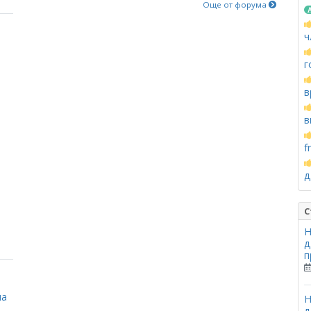
Още от форума
ч
г
в
в
f
д
С
Н
д
п
на
Н
д