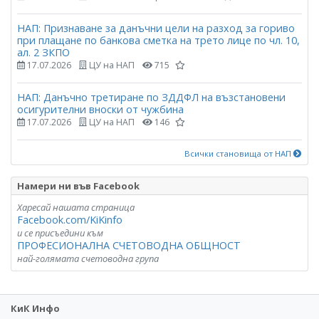
НАП: Признаване за данъчни цели на разход за гориво
при плащане по банкова сметка на трето лице по чл. 10,
ал. 2 ЗКПО
17.07.2026
ЦУ на НАП
715
НАП: Данъчно третиране по ЗДДФЛ на възстановени
осигурителни вноски от чужбина
17.07.2026
ЦУ на НАП
146
Всички становища от НАП
Намери ни във Facebook
Харесай нашата страница
Facebook.com/KiKinfo
и се присъедини към
ПРОФЕСИОНАЛНА СЧЕТОВОДНА ОБЩНОСТ
най-голямата счетоводна група
КиК Инфо