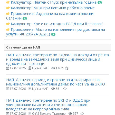
Калкулатор: Платен отпуск при непълна година
Калкулатор: МОД при непълно работно време
Приложение: Издаване на платежни и вносни
бележки
Калкулатор: Кое е по-изгодно ЕООД или freelancer?
Приложение: Място на изпълнение при доставка на
услуги (чл. 20б-24 ЗДДС)
Становища на НАП
НАП: Данъчно третиране по ЗДДФЛ на доходи от рента
и аренда на земеделска земя при физически лица и
еднолични търговци
17.07.2026
ЦУ на НАП
1462
НАП: Данъчен период и срокове за деклариране на
националния допълнителен данък по част Vа на ЗКПО
17.07.2026
ЦУ на НАП
551
НАП: Данъчно третиране по ЗКПО и ЗДДС при
унищожаване на активи и счетоводен архив
вследствие на непреодолима сила
17.07.2026
ОУИ Велико Търново
557