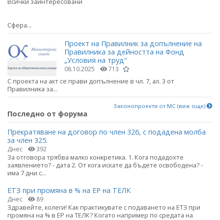
Всички заинтересовани
Сфера...
Проект на Правилник за допълнение на
Правилника за дейността на Фонд
„Условия на труд“
08.10.2025
713
С проекта на акт се прави допълнение в чл. 7, ал. 3 от
Правилника за...
Законопроекти от МС (виж още)
Последно от форума
Прекратяване на договор по член 326, с подадена молба
за член 325.
Днес
392
За отговора трябва малко конкретика. 1. Кога подадохте
заявлението? - дата 2. От кога искате да бъдете освободена? -
има 7 дни с...
ЕТЗ при промяна в % на ЕР на ТЕЛК
Днес
89
Здравейте, колеги! Как практикувате с подаването на ЕТЗ при
промяна на % в ЕР на ТЕЛК? Когато например по средата на