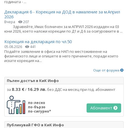
годината - ...
Декларация 6 - Корекция на ДОД в намаление за м.Април
2026
Вчера
207
Здравейте, Имах болничен за м.АПРИЛ 2026 издаден на 03
юни 2026, което наложи корекции по Д1 и Д 6 за осигуровките в ...
Корекция на декларация по чл.50
05.08.2026
441
Подайте заявление в офиса на НАП по местоживеене на
физическото лице и опишете в него причините, поради които
искате корекция на...
Още от форума
Пълен достъп в КиК Инфо
8.33 €
16.29 лв.
за
/
без ДДС на месец при год. абонамент
по-лесно
по-бързо
Абонамент
по-сигурно*
Публикувай ГФО в КиК Инфо