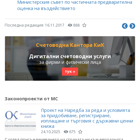
Министерския съвет по частичната предварителна
оценка на въздействието
Последна редакция:
16.11.2017
888
Счетоводна Кантора КиК
Дигитални счетоводни услуги
за фирми и физически лица
тук »
Законопроекти от МС
Проект на Наредба за реда и условията
за придобиване, регистриране,
изплащане и търговия с държавни ценни
книжа
24.10.2025
675
С оглед присъединяването на страната ни към еврозоната,