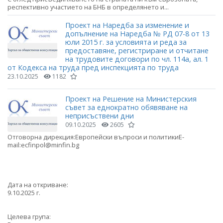
респективно участието на БНБ в определянето и...
Проект на Наредба за изменение и
допълнение на Наредба № РД 07-8 от 13
юли 2015 г. за условията и реда за
предоставяне, регистриране и отчитане
на трудовите договори по чл. 114а, ал. 1
от Кодекса на труда пред инспекцията по труда
23.10.2025
1182
Проект на Решение на Министерския
съвет за еднократно обявяване на
неприсъствени дни
09.10.2025
2605
Отговорна дирекция:Европейски въпроси и политикиE-
mail:ecfinpol@minfin.bg
Дата на откриване:
9.10.2025 г.
Целева група: