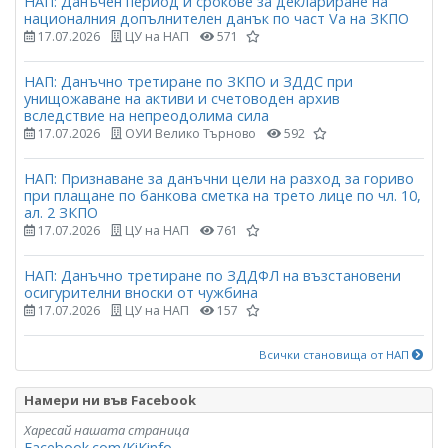
НАП: Данъчен период и срокове за деклариране на
националния допълнителен данък по част Vа на ЗКПО
17.07.2026
ЦУ на НАП
571
НАП: Данъчно третиране по ЗКПО и ЗДДС при
унищожаване на активи и счетоводен архив
вследствие на непреодолима сила
17.07.2026
ОУИ Велико Търново
592
НАП: Признаване за данъчни цели на разход за гориво
при плащане по банкова сметка на трето лице по чл. 10,
ал. 2 ЗКПО
17.07.2026
ЦУ на НАП
761
НАП: Данъчно третиране по ЗДДФЛ на възстановени
осигурителни вноски от чужбина
17.07.2026
ЦУ на НАП
157
Всички становища от НАП
Намери ни във Facebook
Харесай нашата страница
Facebook.com/KiKinfo