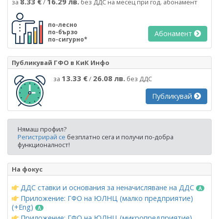
8.33 €
16.29 лв.
за
/
без ДДС на месец при год. абонамент
по-лесно
по-бързо
Абонамент
по-сигурно*
Публикувай ГФО в КиК Инфо
13.33 €
26.08 лв.
за
/
без ДДС
Публикувай
Нямаш профил?
Регистрирай се
безплатно сега и получи по-добра
функционалност!
На фокус
ДДС ставки и основания за неначисляване на ДДС
Приложение: ГФО на ЮЛНЦ (малко предприятие)
(+Eng)
Приложение: ГФО на ЮЛНЦ (микропредприятие)