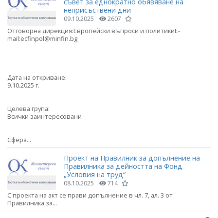
съвет за еднократно обявяване на
неприсъствени дни
09.10.2025
2607
Отговорна дирекция:Европейски въпроси и политикиE-
mail:ecfinpol@minfin.bg
Дата на откриване:
9.10.2025 г.
Целева група:
Всички заинтересовани
Сфера...
Проект на Правилник за допълнение на
Правилника за дейността на Фонд
„Условия на труд“
08.10.2025
714
С проекта на акт се прави допълнение в чл. 7, ал. 3 от
Правилника за...