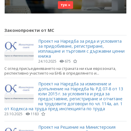
тук »
Законопроекти от МС
Проект на Наредба за реда и условията
за придобиване, регистриране,
изплащане и търговия с държавни ценни
книжа
24.10.2025
675
С оглед присъединяването на страната ни към еврозоната,
респективно участието на БНБ в определянето и...
Проект на Наредба за изменение и
допълнение на Наредба № РД 07-8 от 13
юли 2015 г. за условията и реда за
предоставяне, регистриране и отчитане
на трудовите договори по чл. 114а, ал. 1
от Кодекса на труда пред инспекцията по труда
23.10.2025
1183
Проект на Решение на Министерския