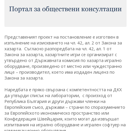
Представеният проект на постановление е изготвен в
изпълнение на изискването на чл. 42, ал. 2 от Закона за
хазарта. Съгласно разпоредбата на чл. 42, ал. 1 от
Закона за хазарта, хазартните игри се организират с
утвърдено от Държавната комисия по хазарта игрално
оборудване, произведено от местно или чуждестранно
лице – производител, което има издаден лиценз по
Закона за хазарта.
Наредбата е пряко свързана с компетентността на ДКХ
да утвърди списък на лаборатории, с произход от
Република България и други държави членки на
Европейския съюз, държави – страни по споразумението
за Европейското икономическо пространство или
Конфедерация Швейцария, които могат да извършат
изпитвания на игрално оборудване и игрален софтуер на
комуникационно оборудване.