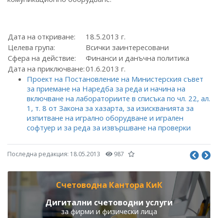
Дата на откриване:
18.5.2013 г.
Целева група:
Всички заинтересовани
Сфера на действие:
Финанси и данъчна политика
Дата на приключване:
01.6.2013 г.
Проект на Постановление на Министерския съвет
за приемане на Наредба за реда и начина на
включване на лабораториите в списъка по чл. 22, ал.
1, т. 8 от Закона за хазарта, за изискванията за
изпитване на игрално оборудване и игрален
софтуер и за реда за извършване на проверки
Последна редакция:
18.05.2013
987
Счетоводна Кантора КиК
Дигитални счетоводни услуги
за фирми и физически лица