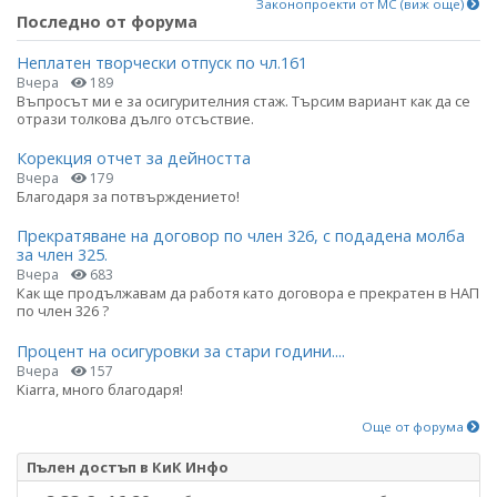
Законопроекти от МС (виж още)
Последно от форума
Неплатен творчески отпуск по чл.161
Вчера
189
Въпросът ми е за осигурителния стаж. Търсим вариант как да се
отрази толкова дълго отсъствие.
Корекция отчет за дейността
Вчера
179
Благодаря за потвърждението!
Прекратяване на договор по член 326, с подадена молба
за член 325.
Вчера
683
Как ще продължавам да работя като договора е прекратен в НАП
по член 326 ?
Процент на осигуровки за стари години....
Вчера
157
Kiarra, много благодаря!
Още от форума
Пълен достъп в КиК Инфо