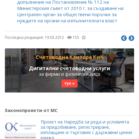
допълнение на Постановление № 112 на
Министерския съвет от 2010 г. за създаване на
Централен орган за обществени поръчки за
нуждите на органи на изпълнителната власт
Последна редакция:
19.03.2012
155
Счетоводна Кантора КиК
Дигитални счетоводни услуги
за фирми и физически лица
тук »
Законопроекти от МС
Проект на Наредба за реда и условията
за придобиване, регистриране,
изплащане и търговия с държавни ценни
книжа