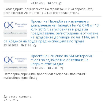
24.10.2025
673
С оглед присъединяването на страната ни към еврозоната,
респективно участието на БНБ в определянето и...
Проект на Наредба за изменение и
допълнение на Наредба № РД 07-8 от 13
юли 2015 г. за условията и реда за
предоставяне, регистриране и отчитане
на трудовите договори по чл. 114а, ал. 1
от Кодекса на труда пред инспекцията по труда
23.10.2025
1181
Проект на Решение на Министерския
съвет за еднократно обявяване на
неприсъствени дни
09.10.2025
2603
Отговорна дирекция:Европейски въпроси и политикиE-
mail:ecfinpol@minfin.bg
Дата на откриване:
9.10.2025 г.