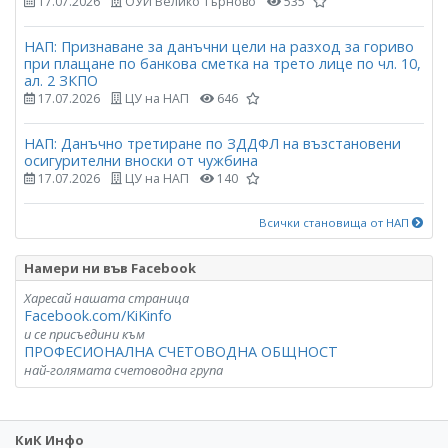
17.07.2026
ОУИ Велико Търново
535
НАП: Признаване за данъчни цели на разход за гориво
при плащане по банкова сметка на трето лице по чл. 10,
ал. 2 ЗКПО
17.07.2026
ЦУ на НАП
646
НАП: Данъчно третиране по ЗДДФЛ на възстановени
осигурителни вноски от чужбина
17.07.2026
ЦУ на НАП
140
Всички становища от НАП
Намери ни във Facebook
Харесай нашата страница
Facebook.com/KiKinfo
и се присъедини към
ПРОФЕСИОНАЛНА СЧЕТОВОДНА ОБЩНОСТ
най-голямата счетоводна група
КиК Инфо