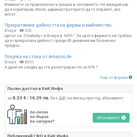
Извинете за правописната грешка в заглавието. Не виждам как
да я коригирам. Моля, администраторите да го оправят, ако
могат.
Прекратяване дейността на фирма и майчинство
Вчера
328
Цитат на: Creativity I. в Вчера в 10:01 " За целта фирмата не трябва
да е прекратила дейност преди 45 дневния ми болничен
предпо...
Покупка на стока от Amazon,de
Вчера
6550
А дали не следва да сте регистриран по чл.97А ?
Още от форума
Пълен достъп в КиК Инфо
8.33 €
16.29 лв.
за
/
без ДДС на месец при год. абонамент
по-лесно
по-бързо
Абонамент
по-сигурно*
Публикувай ГФО в КиК Инфо