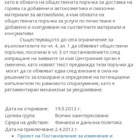
като в обхвата на обществената поръчка за доставка на
горива са добавени и автокозметика и смазочни
материали за автомобили, а към обхвата на
обществената поръчка за услуги по почистване е
добавено и осигуряване на съответните материали и
консумативи.
Съществуващото до сега ограничение за
възложителите по чл. 4, ал. 1 да обявяват обществени
поръчки, посочени в чл. 3 от постановлението след
изпращане на заявките си към Централния орган е
смекчено, като новият текст предвижда тези поръчки да
могат да се обявяват едва след влизане в сила на
решението за класиране и определяне на потенциални
изпълнители по рамковото споразумение, като е
регламентиран механизъм за уведомяване.
Дата на откриване:
19.3.2012 г.
Целева група:
Всички заинтересовани
Сфера на действие:
Финанси и данъчна политика
Дата на приключване:
2.4.2012 г.
Проект на Постановление за изменение и