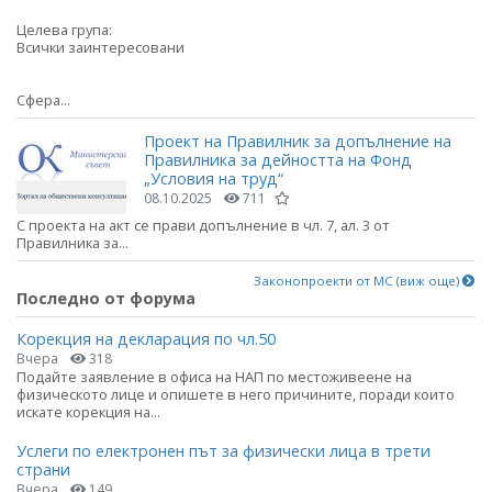
Целева група:
Всички заинтересовани
Сфера...
Проект на Правилник за допълнение на
Правилника за дейността на Фонд
„Условия на труд“
08.10.2025
711
С проекта на акт се прави допълнение в чл. 7, ал. 3 от
Правилника за...
Законопроекти от МС (виж още)
Последно от форума
Корекция на декларация по чл.50
Вчера
318
Подайте заявление в офиса на НАП по местоживеене на
физическото лице и опишете в него причините, поради които
искате корекция на...
Услеги по електронен път за физически лица в трети
страни
Вчера
149