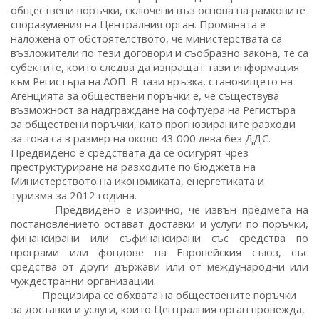
обществени поръчки, сключени въз основа на рамковите
споразумения на Централния орган. Промяната е
наложена от обстоятелството, че министерствата са
възложители по тези договори и съобразно закона, те са
субектите, които следва да изпращат тази информация
към Регистъра на АОП. В тази връзка, становището на
Агенцията за обществени поръчки е, че съществува
възможност за надграждане на софтуера на Регистъра
за обществени поръчки, като прогнозираните разходи
за това са в размер на около 43 000 лева без ДДС.
Предвидено е средствата да се осигурят чрез
преструктуриране на разходите по бюджета на
Министерството на икономиката, енергетиката и
туризма за 2012 година.
Предвидено е изрично, че извън предмета на
постановлението остават доставки и услуги по поръчки,
финансирани или съфинансирани със средства по
програми или фондове на Европейския съюз, със
средства от други държави или от международни или
чуждестранни организации.
Прецизира се обхвата на обществените поръчки
за доставки и услуги, които Централния орган провежда,