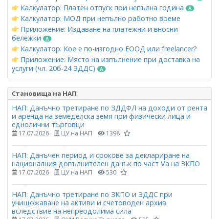
Калкулатор: Платен отпуск при непълна година
Калкулатор: МОД при непълно работно време
Приложение: Издаване на платежни и вносни
бележки
Калкулатор: Кое е по-изгодно ЕООД или freelancer?
Приложение: Място на изпълнение при доставка на
услуги (чл. 20б-24 ЗДДС)
Становища на НАП
НАП: Данъчно третиране по ЗДДФЛ на доходи от рента
и аренда на земеделска земя при физически лица и
еднолични търговци
17.07.2026
ЦУ на НАП
1398
НАП: Данъчен период и срокове за деклариране на
националния допълнителен данък по част Vа на ЗКПО
17.07.2026
ЦУ на НАП
530
НАП: Данъчно третиране по ЗКПО и ЗДДС при
унищожаване на активи и счетоводен архив
вследствие на непреодолима сила