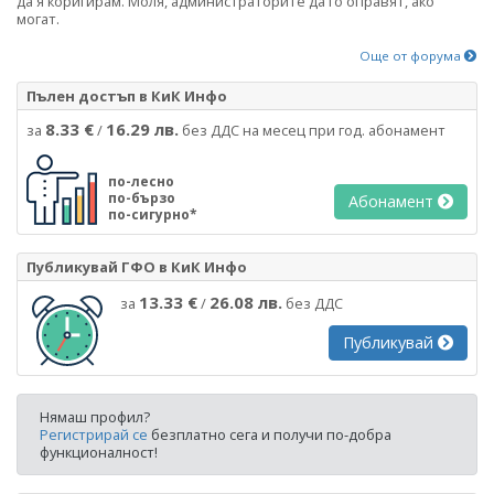
да я коригирам. Моля, администраторите да го оправят, ако
могат.
Още от форума
Пълен достъп в КиК Инфо
8.33 €
16.29 лв.
за
/
без ДДС на месец при год. абонамент
по-лесно
по-бързо
Абонамент
по-сигурно*
Публикувай ГФО в КиК Инфо
13.33 €
26.08 лв.
за
/
без ДДС
Публикувай
Нямаш профил?
Регистрирай се
безплатно сега и получи по-добра
функционалност!