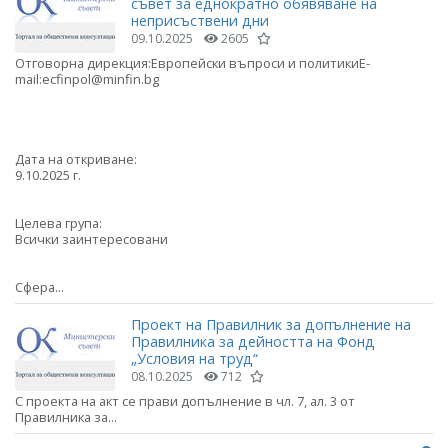
съвет за еднократно обявяване на
неприсъствени дни
09.10.2025
2605
Отговорна дирекция:Европейски въпроси и политикиE-
mail:ecfinpol@minfin.bg
Дата на откриване:
9.10.2025 г.
Целева група:
Всички заинтересовани
Сфера...
Проект на Правилник за допълнение на
Правилника за дейността на Фонд
„Условия на труд“
08.10.2025
712
С проекта на акт се прави допълнение в чл. 7, ал. 3 от
Правилника за...