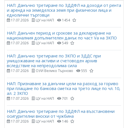
НАП: Данъчно третиране по ЗДДФЛ на доходи от рента
и аренда на земеделска земя при физически лица и
еднолични търговци
17.07.2026
ЦУ на НАП
1454
НАП: Данъчен период и срокове за деклариране на
националния допълнителен данък по част Vа на ЗКПО
17.07.2026
ЦУ на НАП
549
НАП: Данъчно третиране по ЗКПО и ЗДДС при
унищожаване на активи и счетоводен архив
вследствие на непреодолима сила
17.07.2026
ОУИ Велико Търново
555
НАП: Признаване за данъчни цели на разход за гориво
при плащане по банкова сметка на трето лице по чл. 10,
ал. 2 ЗКПО
17.07.2026
ЦУ на НАП
701
НАП: Данъчно третиране по ЗДДФЛ на възстановени
осигурителни вноски от чужбина
17.07.2026
ЦУ на НАП
146