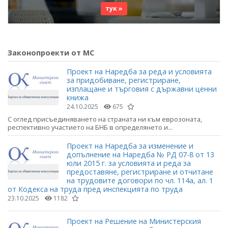
тук »
Законопроекти от МС
Проект на Наредба за реда и условията
за придобиване, регистриране,
изплащане и търговия с държавни ценни
книжа
24.10.2025
675
С оглед присъединяването на страната ни към еврозоната,
респективно участието на БНБ в определянето и...
Проект на Наредба за изменение и
допълнение на Наредба № РД 07-8 от 13
юли 2015 г. за условията и реда за
предоставяне, регистриране и отчитане
на трудовите договори по чл. 114а, ал. 1
от Кодекса на труда пред инспекцията по труда
23.10.2025
1182
Проект на Решение на Министерския