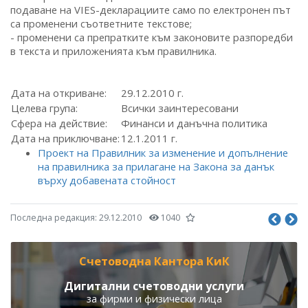
подаване на VIES-декларациите само по електронен път
са променени съответните текстове;
- променени са препратките към законовите разпоредби
в текста и приложенията към правилника.
Дата на откриване:
29.12.2010 г.
Целева група:
Всички заинтересовани
Сфера на действие:
Финанси и данъчна политика
Дата на приключване:
12.1.2011 г.
Проект на Правилник за изменение и допълнение
на правилника за прилагане на Закона за данък
върху добавената стойност
Последна редакция:
29.12.2010
1040
Счетоводна Кантора КиК
Дигитални счетоводни услуги
за фирми и физически лица