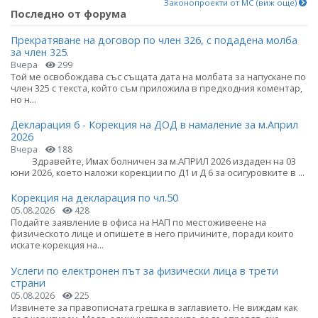
Законопроекти от МС (виж още)
Последно от форума
Прекратяване на договор по член 326, с подадена молба
за член 325.
Вчера
299
Той ме освобождава със същата дата на молбата за напускане по
член 325 с текста, който съм приложила в предходния коментар,
но н...
Декларация 6 - Корекция на ДОД в намаление за м.Април
2026
Вчера
188
Здравейте, Имах болничен за м.АПРИЛ 2026 издаден на 03
юни 2026, което наложи корекции по Д1 и Д 6 за осигуровките в ...
Корекция на декларация по чл.50
05.08.2026
428
Подайте заявление в офиса на НАП по местоживеене на
физическото лице и опишете в него причините, поради които
искате корекция на...
Услеги по електронен път за физически лица в трети
страни
05.08.2026
225
Извинете за правописната грешка в заглавието. Не виждам как