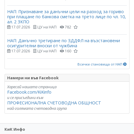
НАП: Признаване за данъчни цели на разход за гориво
при плащане по банкова сметка на трето лице по чл. 10,
ал. 2 ЗКПО
17.07.2026
ЦУ на НАП
782
НАП: Данъчно третиране по ЗДДФЛ на възстановени
осигурителни вноски от чужбина
17.07.2026
ЦУ на НАП
160
Всички становища от НАП
Намери ни във Facebook
Харесай нашата страница
Facebook.com/KiKinfo
и се присъедини към
ПРОФЕСИОНАЛНА СЧЕТОВОДНА ОБЩНОСТ
най-голямата счетоводна група
КиК Инфо