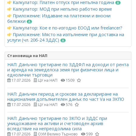
Калкулатор: Платен отпуск при непълна година
Калкулатор: МОД при непълно работно време
Приложение: Издаване на платежни и вносни
бележки
Калкулатор: Кое е по-изгодно ЕООД или freelancer?
Приложение: Място на изпълнение при доставка на
услуги (чл. 20б-24 ЗДДС)
Становища на НАП
НАП: Данъчно третиране по ЗДДФЛ на доходи от рента
и аренда на земеделска земя при физически лица и
еднолични търговци
17.07.2026
ЦУ на НАП
1509
НАП: Данъчен период и срокове за деклариране на
националния допълнителен данък по част Vа на ЗКПО
17.07.2026
ЦУ на НАП
576
НАП: Данъчно третиране по ЗКПО и ЗДДС при
унищожаване на активи и счетоводен архив
вследствие на непреодолима сила
17.07.2026
ОУИ Велико Търново
599