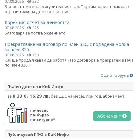
07.08.2026
232
Въпросът ми е за осигурителния стаж. Търсим вариант как да се
отрази толкова дълго отсъствие.
Корекция отчет за дейността
07.08.2026
225
Благодаря за потвърждението!
Прекратяване на договор по член 326, с подадена молба
за член 325.
07.08.2026
750
Как ще продължавам да работя като договора е прекратен в НАП
по член 326 ?
Още от форума
Пълен достъп в КиК Инфо
8.33 €
16.29 лв.
за
/
без ДДС на месец при год. абонамент
по-лесно
по-бързо
Абонамент
по-сигурно*
Публикувай ГФО в КиК Инфо