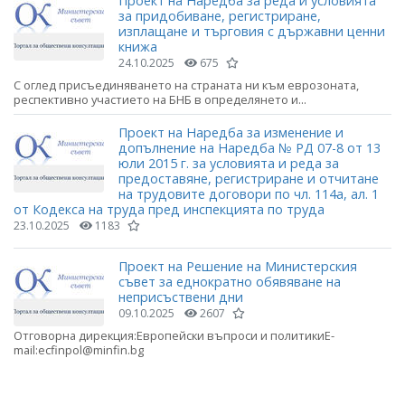
Проект на Наредба за реда и условията
за придобиване, регистриране,
изплащане и търговия с държавни ценни
книжа
24.10.2025
675
С оглед присъединяването на страната ни към еврозоната,
респективно участието на БНБ в определянето и...
Проект на Наредба за изменение и
допълнение на Наредба № РД 07-8 от 13
юли 2015 г. за условията и реда за
предоставяне, регистриране и отчитане
на трудовите договори по чл. 114а, ал. 1
от Кодекса на труда пред инспекцията по труда
23.10.2025
1183
Проект на Решение на Министерския
съвет за еднократно обявяване на
неприсъствени дни
09.10.2025
2607
Отговорна дирекция:Европейски въпроси и политикиE-
mail:ecfinpol@minfin.bg