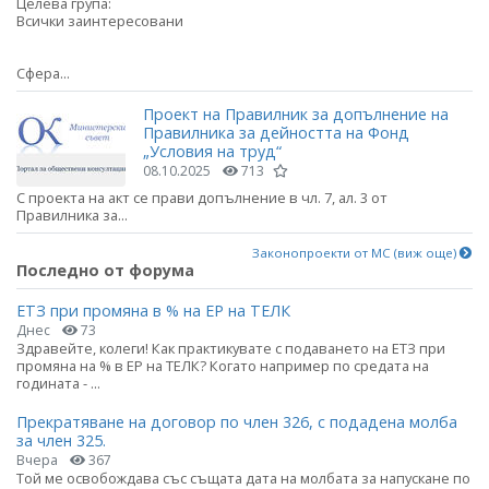
Целева група:
Всички заинтересовани
Сфера...
Проект на Правилник за допълнение на
Правилника за дейността на Фонд
„Условия на труд“
08.10.2025
713
С проекта на акт се прави допълнение в чл. 7, ал. 3 от
Правилника за...
Законопроекти от МС (виж още)
Последно от форума
ЕТЗ при промяна в % на ЕР на ТЕЛК
Днес
73
Здравейте, колеги! Как практикувате с подаването на ЕТЗ при
промяна на % в ЕР на ТЕЛК? Когато например по средата на
годината - ...
Прекратяване на договор по член 326, с подадена молба
за член 325.
Вчера
367
Той ме освобождава със същата дата на молбата за напускане по