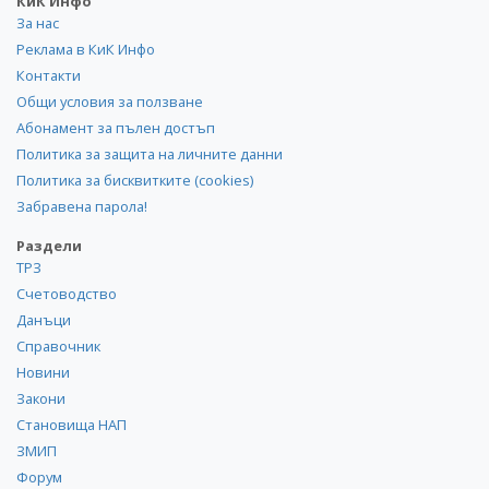
КиК Инфо
За нас
Реклама в КиК Инфо
Контакти
Общи условия за ползване
Абонамент за пълен достъп
Политика за защита на личните данни
Политика за бисквитките (cookies)
Забравена парола!
Раздели
ТРЗ
Счетоводство
Данъци
Справочник
Новини
Закони
Становища НАП
ЗМИП
Форум