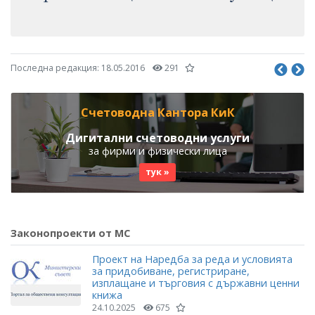
Последна редакция:
18.05.2016
291
Счетоводна Кантора КиК
Дигитални счетоводни услуги
за фирми и физически лица
тук »
Законопроекти от МС
Проект на Наредба за реда и условията
за придобиване, регистриране,
изплащане и търговия с държавни ценни
книжа
24.10.2025
675