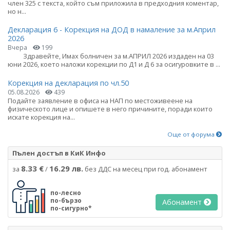
член 325 с текста, който съм приложила в предходния коментар,
но н...
Декларация 6 - Корекция на ДОД в намаление за м.Април
2026
Вчера
199
Здравейте, Имах болничен за м.АПРИЛ 2026 издаден на 03
юни 2026, което наложи корекции по Д1 и Д 6 за осигуровките в ...
Корекция на декларация по чл.50
05.08.2026
439
Подайте заявление в офиса на НАП по местоживеене на
физическото лице и опишете в него причините, поради които
искате корекция на...
Още от форума
Пълен достъп в КиК Инфо
8.33 €
16.29 лв.
за
/
без ДДС на месец при год. абонамент
по-лесно
по-бързо
Абонамент
по-сигурно*