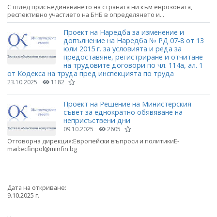
С оглед присъединяването на страната ни към еврозоната,
респективно участието на БНБ в определянето и...
Проект на Наредба за изменение и
допълнение на Наредба № РД 07-8 от 13
юли 2015 г. за условията и реда за
предоставяне, регистриране и отчитане
на трудовите договори по чл. 114а, ал. 1
от Кодекса на труда пред инспекцията по труда
23.10.2025
1182
Проект на Решение на Министерския
съвет за еднократно обявяване на
неприсъствени дни
09.10.2025
2605
Отговорна дирекция:Европейски въпроси и политикиE-
mail:ecfinpol@minfin.bg
Дата на откриване:
9.10.2025 г.