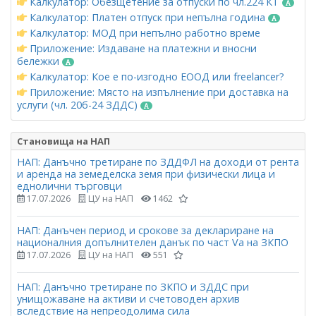
Калкулатор: Обезщетение за отпуски по чл.224 КТ
Калкулатор: Платен отпуск при непълна година
Калкулатор: МОД при непълно работно време
Приложение: Издаване на платежни и вносни
бележки
Калкулатор: Кое е по-изгодно ЕООД или freelancer?
Приложение: Място на изпълнение при доставка на
услуги (чл. 20б-24 ЗДДС)
Становища на НАП
НАП: Данъчно третиране по ЗДДФЛ на доходи от рента
и аренда на земеделска земя при физически лица и
еднолични търговци
17.07.2026
ЦУ на НАП
1462
НАП: Данъчен период и срокове за деклариране на
националния допълнителен данък по част Vа на ЗКПО
17.07.2026
ЦУ на НАП
551
НАП: Данъчно третиране по ЗКПО и ЗДДС при
унищожаване на активи и счетоводен архив
вследствие на непреодолима сила