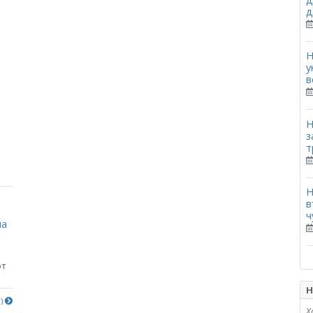
д
Н
у
в
Н
з
т
Н
в
ч
на
от
Н
е)
Х