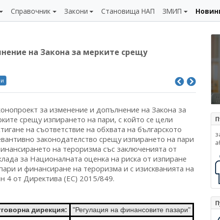
Справочник
Закони
Становища НАП
ЗМИП
Новин
лнение на Закона за мерките срещу
ли
конопроект за изменение и допълнение на Закона за
ките срещу изпирането на пари, с който се цели
П
стигане на съответствие на обхвата на българското
з
евантивно законодателство срещу изпирането на пари
а
финансирането на тероризма със заключенията от
клада за Националната оценка на риска от изпиране
 пари и финансиране на тероризма и с изискванията на
н 4 от Директива (ЕС) 2015/849.
П
тговорна дирекция:
"Регулация на финансовите пазари"