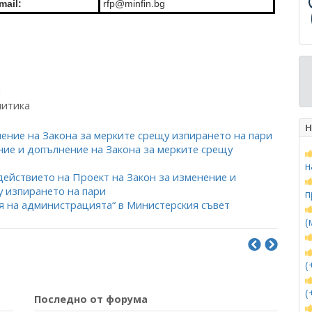
mail:
rfp@minfin.bg
и
литика
Н
ение на Закона за мерките срещу изпирането на пари
ние и допълнение на Закона за мерките срещу
н
действието на Проект на Закон за изменение и
у изпирането на пари
п
 на администрацията“ в Министерския съвет
(
(
(
Последно от форума