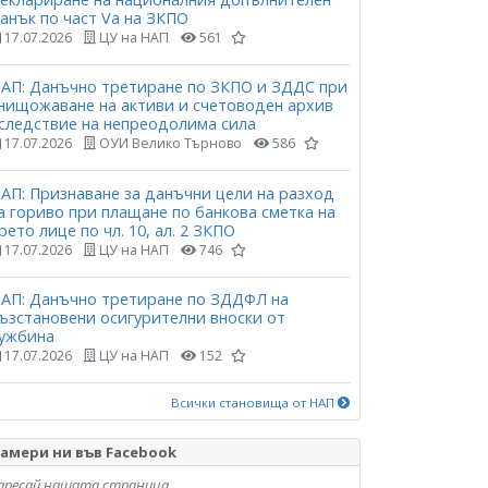
анък по част Vа на ЗКПО
17.07.2026
ЦУ на НАП
561
АП: Данъчно третиране по ЗКПО и ЗДДС при
нищожаване на активи и счетоводен архив
следствие на непреодолима сила
17.07.2026
ОУИ Велико Търново
586
АП: Признаване за данъчни цели на разход
а гориво при плащане по банкова сметка на
рето лице по чл. 10, ал. 2 ЗКПО
17.07.2026
ЦУ на НАП
746
АП: Данъчно третиране по ЗДДФЛ на
ъзстановени осигурителни вноски от
ужбина
17.07.2026
ЦУ на НАП
152
Всички становища от НАП
амери ни във Facebook
аресай нашата страница