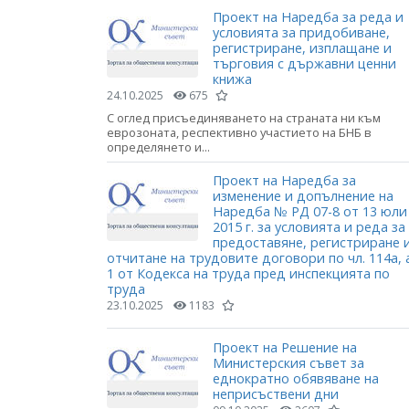
Проект на Наредба за реда и
условията за придобиване,
регистриране, изплащане и
търговия с държавни ценни
книжа
24.10.2025
675
С оглед присъединяването на страната ни към
еврозоната, респективно участието на БНБ в
определянето и...
Проект на Наредба за
изменение и допълнение на
Наредба № РД 07-8 от 13 юли
2015 г. за условията и реда за
предоставяне, регистриране 
отчитане на трудовите договори по чл. 114а, 
1 от Кодекса на труда пред инспекцията по
труда
23.10.2025
1183
Проект на Решение на
Министерския съвет за
еднократно обявяване на
неприсъствени дни