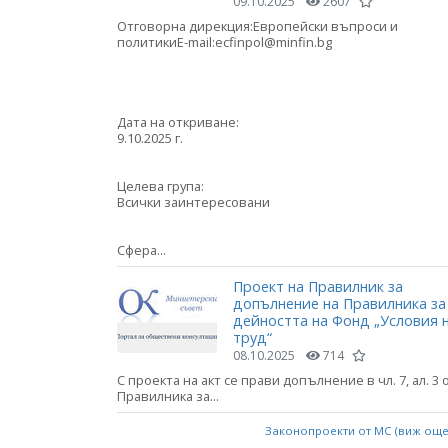
09.10.2025
2607
Отговорна дирекция:Европейски въпроси и
политикиE-mail:ecfinpol@minfin.bg
Дата на откриване:
9.10.2025 г.
Целева група:
Всички заинтересовани
Сфера...
Проект на Правилник за
допълнение на Правилника за
дейността на Фонд „Условия 
труд“
08.10.2025
714
С проекта на акт се прави допълнение в чл. 7, ал. 3 
Правилника за...
Законопроекти от МС (виж ощ