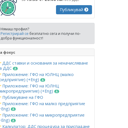
Публикувай
Нямаш профил?
Регистрирай се
безплатно сега и получи по-
добра функционалност!
а фокус
ДДС ставки и основания за неначисляване
а ДДС
Приложение: ГФО на ЮЛНЦ (малко
редприятие) (+Eng)
Приложение: ГФО на ЮЛНЦ
микропредприятие) (+Eng)
Публикуване на ГФО
Приложение: ГФО на малко предприятие
+Eng)
Приложение: ГФО на микропредприятие
+Eng)
Калкулатор: ДДС процедура за приспадане