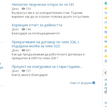
Неплатен творчески отпуск по чл.161
Днес
159
ч
Въпросът ми е за осигурителния стаж. Търсим
вариант как да се отрази толкова дълго отсъствие.
г
Корекция отчет за дейността
Днес
146
в
Благодаря за потвърждението!
в
Прекратяване на договор по член 326, с
подадена молба за член 325.
Днес
631
f
Как ще продължавам да работя като договора е
прекратен в НАП по член 326 ?
д
и
Процент на осигуровки за стари години....
ал.
Днес
127
С
Kiarra, много благодаря!
Н
Още от форума
д
п
Н
д