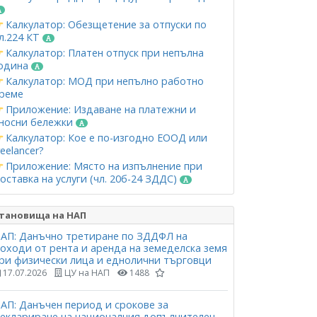
Калкулатор: Обезщетение за отпуски по
л.224 КТ
Калкулатор: Платен отпуск при непълна
одина
Калкулатор: МОД при непълно работно
реме
Приложение: Издаване на платежни и
носни бележки
Калкулатор: Кое е по-изгодно ЕООД или
reelancer?
Приложение: Място на изпълнение при
оставка на услуги (чл. 20б-24 ЗДДС)
тановища на НАП
АП: Данъчно третиране по ЗДДФЛ на
оходи от рента и аренда на земеделска земя
ри физически лица и еднолични търговци
17.07.2026
ЦУ на НАП
1488
АП: Данъчен период и срокове за
еклариране на националния допълнителен