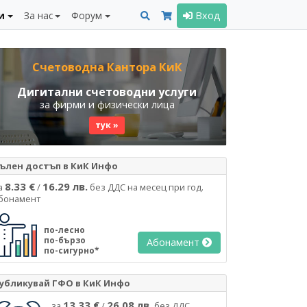
и
За нас
Форум
Вход
Счетоводна Кантора КиК
Дигитални счетоводни услуги
за фирми и физически лица
тук »
ълен достъп в КиК Инфо
8.33 €
16.29 лв.
а
/
без ДДС на месец при год.
бонамент
по-лесно
по-бързо
Абонамент
по-сигурно*
убликувай ГФО в КиК Инфо
13.33 €
26.08 лв.
за
/
без ДДС