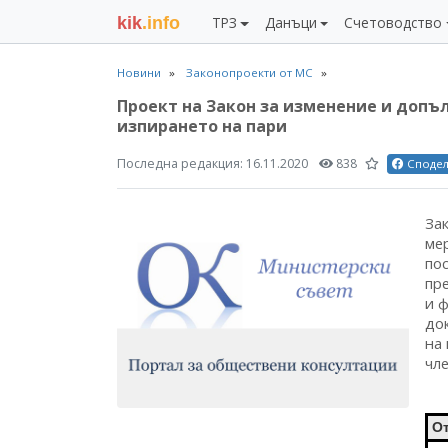
kik
.info
ТРЗ
Данъци
Счетоводство
Новини
Законопроекти от МС
Проект на Закон за изменение и допъ
изпирането на пари
Последна редакция:
16.11.2020
838
Споде
За
мер
по
пр
и 
до
на
чле
О