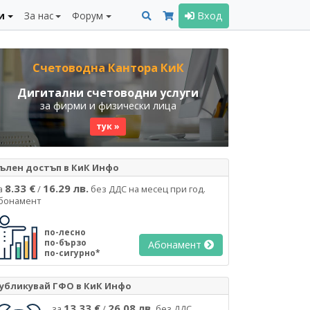
и
За нас
Форум
Вход
Счетоводна Кантора КиК
Дигитални счетоводни услуги
за фирми и физически лица
тук »
ълен достъп в КиК Инфо
8.33 €
16.29 лв.
а
/
без ДДС на месец при год.
бонамент
по-лесно
по-бързо
Абонамент
по-сигурно*
убликувай ГФО в КиК Инфо
13.33 €
26.08 лв.
за
/
без ДДС