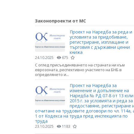
Законопроекти от МС
Проект на Наредба за реда и
условията за придобиване,
регистриране, изплащане и
търговия с държавни ценни
книжа
24.10.2025
675
С оглед присъединяването на страната ни към
еврозоната, респективно участието на БНБ в
определянето и...
Проект на Наредба за
изменение и допълнение на
Наредба № РД 07-8 от 13 юли
2015 г. за условията и реда за
предоставяне, регистриране 
отчитане на трудовите договори по чл. 114а, 
1 от Кодекса на труда пред инспекцията по
труда
23.10.2025
1183