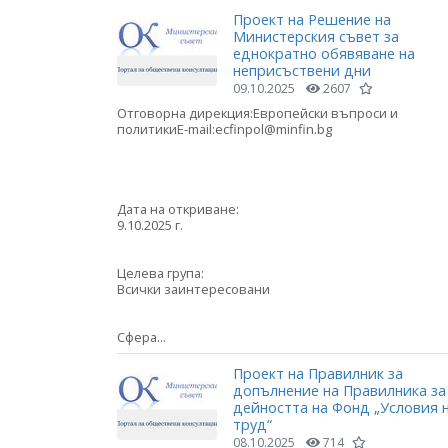
Проект на Решение на
Министерския съвет за
еднократно обявяване на
неприсъствени дни
09.10.2025
2607
Отговорна дирекция:Европейски въпроси и
политикиE-mail:ecfinpol@minfin.bg
Дата на откриване:
9.10.2025 г.
Целева група:
Всички заинтересовани
Сфера...
Проект на Правилник за
допълнение на Правилника за
дейността на Фонд „Условия 
труд“
08.10.2025
714