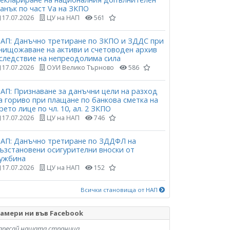
анък по част Vа на ЗКПО
17.07.2026
ЦУ на НАП
561
АП: Данъчно третиране по ЗКПО и ЗДДС при
нищожаване на активи и счетоводен архив
следствие на непреодолима сила
17.07.2026
ОУИ Велико Търново
586
АП: Признаване за данъчни цели на разход
а гориво при плащане по банкова сметка на
рето лице по чл. 10, ал. 2 ЗКПО
17.07.2026
ЦУ на НАП
746
АП: Данъчно третиране по ЗДДФЛ на
ъзстановени осигурителни вноски от
ужбина
17.07.2026
ЦУ на НАП
152
Всички становища от НАП
амери ни във Facebook
аресай нашата страница