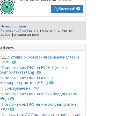
Публикувай
Нямаш профил?
Регистрирай се
безплатно сега и получи по-
добра функционалност!
а фокус
ДДС ставки и основания за неначисляване
а ДДС
Приложение: ГФО на ЮЛНЦ (малко
редприятие) (+Eng)
Приложение: ГФО на ЮЛНЦ
микропредприятие) (+Eng)
Публикуване на ГФО
Приложение: ГФО на малко предприятие
+Eng)
Приложение: ГФО на микропредприятие
+Eng)
Калкулатор: ДДС процедура за приспадане