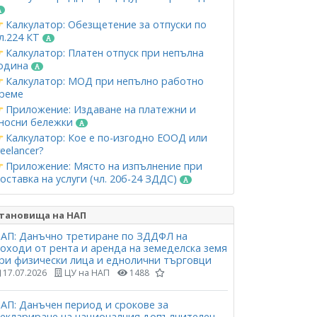
Калкулатор: Обезщетение за отпуски по
л.224 КТ
Калкулатор: Платен отпуск при непълна
одина
Калкулатор: МОД при непълно работно
реме
Приложение: Издаване на платежни и
носни бележки
Калкулатор: Кое е по-изгодно ЕООД или
reelancer?
Приложение: Място на изпълнение при
оставка на услуги (чл. 20б-24 ЗДДС)
тановища на НАП
АП: Данъчно третиране по ЗДДФЛ на
оходи от рента и аренда на земеделска земя
ри физически лица и еднолични търговци
17.07.2026
ЦУ на НАП
1488
АП: Данъчен период и срокове за
еклариране на националния допълнителен