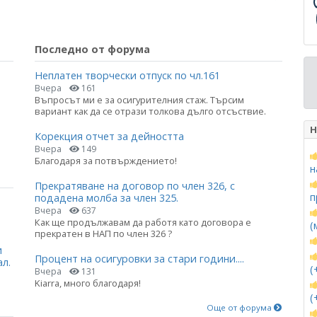
Последно от форума
Неплатен творчески отпуск по чл.161
Вчера
161
Въпросът ми е за осигурителния стаж. Търсим
вариант как да се отрази толкова дълго отсъствие.
Н
Корекция отчет за дейността
Вчера
149
Благодаря за потвърждението!
н
Прекратяване на договор по член 326, с
п
подадена молба за член 325.
Вчера
637
Как ще продължавам да работя като договора е
(
прекратен в НАП по член 326 ?
и
Процент на осигуровки за стари години....
ал.
(
Вчера
131
Kiarra, много благодаря!
(
Още от форума