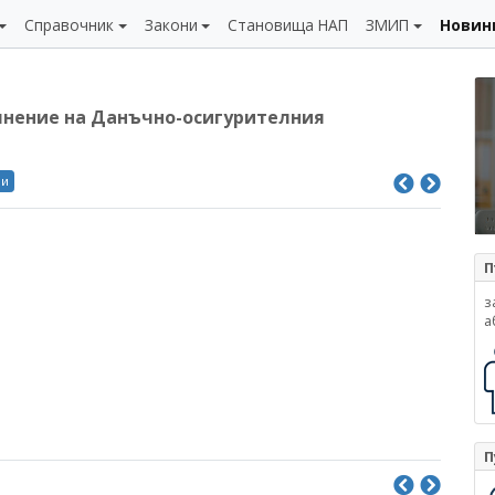
Справочник
Закони
Становища НАП
ЗМИП
Новин
ълнение на Данъчно-осигурителния
ли
П
з
а
П