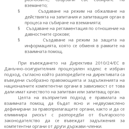
вземането;
§
Създаване на режим на обжалване на
действията на запитания и запитващия орган в
процеса на събиране на вземанията;
§
Създаване на регламентация по отношение на
давностните срокове;
§
Създаване на режим за защита на
информацията, която се обменя в рамките на
взаимната помощ.
При въвеждането на Директива 2010/24/ЕС в
Данъчно-осигурителния процесуален кодекс е избран
подход, съгласно който разпоредбите на директивата са
въведени съобразно правомощията и задълженията на
националните компетентни органи в зависимост от това
дали имат качеството на запитван или запитващ орган.
Целта на възприетия подход е правилата на
взаимната помощ да бъдат ясно и недвусмислено
дефинирани за правоприлагащите органи, както и да се
елиминира рискът с разпоредби от българското
законодателство да се въвеждат задължения за
компетентни органи от други държави-членки.