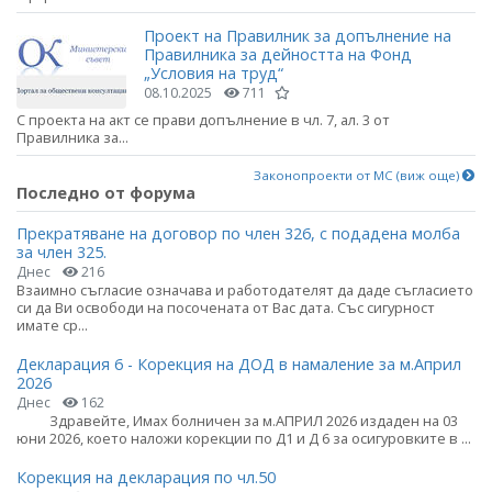
Проект на Правилник за допълнение на
Правилника за дейността на Фонд
„Условия на труд“
08.10.2025
711
С проекта на акт се прави допълнение в чл. 7, ал. 3 от
Правилника за...
Законопроекти от МС (виж още)
Последно от форума
Прекратяване на договор по член 326, с подадена молба
за член 325.
Днес
216
Взаимно съгласие означава и работодателят да даде съгласието
си да Ви освободи на посочената от Вас дата. Със сигурност
имате ср...
Декларация 6 - Корекция на ДОД в намаление за м.Април
2026
Днес
162
Здравейте, Имах болничен за м.АПРИЛ 2026 издаден на 03
юни 2026, което наложи корекции по Д1 и Д 6 за осигуровките в ...
Корекция на декларация по чл.50