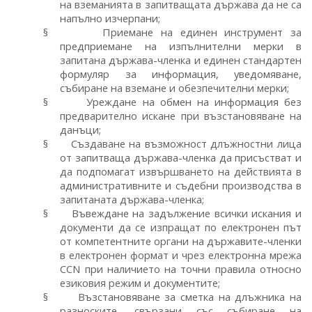
на вземанията в запитващата държава да не са
напълно изчерпани;
§
Приемане на единен инструмент за
предприемане на изпълнителни мерки в
запитана държава-членка и единен стандартен
формуляр за информация, уведомяване,
събиране на вземане и обезпечителни мерки;
§
Уреждане на обмен на информация без
предварително искане при възстановяване на
данъци;
§
Създаване на възможност длъжностни лица
от запитваща държава-членка да присъстват и
да подпомагат извършването на действията в
административните и съдебни производства в
запитаната държава-членка;
§
Въвеждане на задължение всички искания и
документи да се изпращат по електронен път
от компетентните органи на държавите-членки
в електронен формат и чрез електронна мрежа
ССN при наличието на точни правила относно
езиковия режим и документите;
§
Възстановяване за сметка на длъжника на
разноските, свързани със събиране на