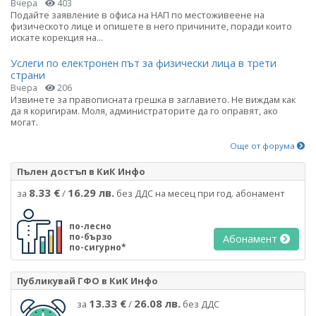
Вчера
403
Подайте заявление в офиса на НАП по местоживеене на
физическото лице и опишете в него причините, поради които
искате корекция на...
Услеги по електронен път за физически лица в трети
страни
Вчера
206
Извинете за правописната грешка в заглавието. Не виждам как
да я коригирам. Моля, администраторите да го оправят, ако
могат.
Още от форума
Пълен достъп в КиК Инфо
8.33 €
16.29 лв.
за
/
без ДДС на месец при год. абонамент
по-лесно
по-бързо
Абонамент
по-сигурно*
Публикувай ГФО в КиК Инфо
13.33 €
26.08 лв.
за
/
без ДДС