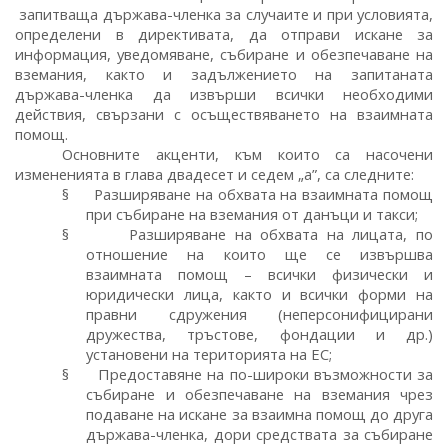
запитваща държава-членка за случаите и при условията,
определени в директивата, да отправи искане за
информация, уведомяване, събиране и обезпечаване на
вземания, както и задължението на запитаната
държава-членка да извърши всички необходими
действия, свързани с осъществяването на взаимната
помощ.
Основните акценти, към които са насочени
измененията в глава двадесет и седем „а”, са следните:
§
Разширяване на обхвата на взаимната помощ
при събиране на вземания от данъци и такси;
§
Разширяване на обхвата на лицата, по
отношение на които ще се извършва
взаимната помощ – всички физически и
юридически лица, както и всички форми на
правни сдружения (неперсонифицирани
дружества, тръстове, фондации и др.)
установени на територията на ЕС;
§
Предоставяне на по-широки възможности за
събиране и обезпечаване на вземания чрез
подаване на искане за взаимна помощ до друга
държава-членка, дори средствата за събиране