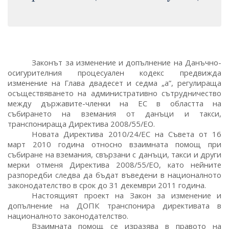
Законът за изменение и допълнение на Данъчно-
осигурителния процесуален кодекс предвижда
изменение на Глава двадесет и седма „а”, регулираща
осъществяването на административно сътрудничество
между държавите-членки на ЕС в областта на
събирането на вземания от данъци и такси,
транспонираща Директива 2008/55/ЕО.
Новата Директива 2010/24/ЕС на Съвета от 16
март 2010 година относно взаимната помощ при
събиране на вземания, свързани с данъци, такси и други
мерки отменя Директива 2008/55/ЕО, като нейните
разпоредби следва да бъдат въведени в националното
законодателство в срок до 31 декември 2011 година.
Настоящият проект на Закон за изменение и
допълнение на ДОПК транспонира директивата в
националното законодателство.
Взаимната помощ се изразява в правото на