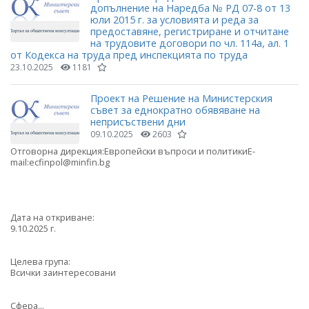
допълнение на Наредба № РД 07-8 от 13
юли 2015 г. за условията и реда за
предоставяне, регистриране и отчитане
на трудовите договори по чл. 114а, ал. 1
от Кодекса на труда пред инспекцията по труда
23.10.2025
1181
Проект на Решение на Министерския
съвет за еднократно обявяване на
неприсъствени дни
09.10.2025
2603
Отговорна дирекция:Европейски въпроси и политикиE-
mail:ecfinpol@minfin.bg
Дата на откриване:
9.10.2025 г.
Целева група:
Всички заинтересовани
Сфера...