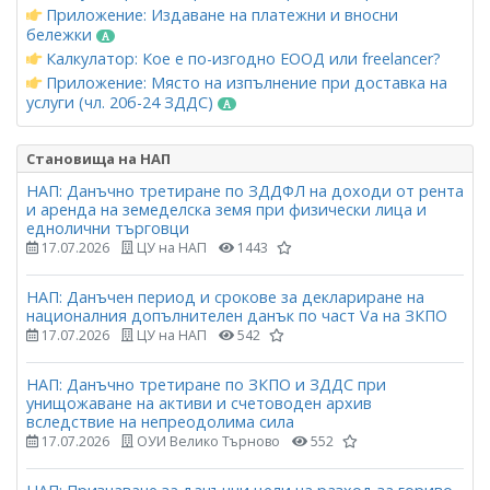
Приложение: Издаване на платежни и вносни
бележки
Калкулатор: Кое е по-изгодно ЕООД или freelancer?
Приложение: Място на изпълнение при доставка на
услуги (чл. 20б-24 ЗДДС)
Становища на НАП
НАП: Данъчно третиране по ЗДДФЛ на доходи от рента
и аренда на земеделска земя при физически лица и
еднолични търговци
17.07.2026
ЦУ на НАП
1443
НАП: Данъчен период и срокове за деклариране на
националния допълнителен данък по част Vа на ЗКПО
17.07.2026
ЦУ на НАП
542
НАП: Данъчно третиране по ЗКПО и ЗДДС при
унищожаване на активи и счетоводен архив
вследствие на непреодолима сила
17.07.2026
ОУИ Велико Търново
552