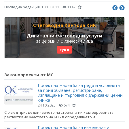
Последна редакция:
10.10.2011
1142
Счетоводна Кантора КиК
Дигитални счетоводни услуги
за фирми и физически лица
тук »
Законопроекти от МС
Проект на Наредба за реда и условията
за придобиване, регистриране,
изплащане и търговия с държавни ценни
книжа
24.10.2025
674
С оглед присъединяването на страната ни към еврозоната,
респективно участието на БНБ в определянето и...
Проект на Наредба за изменение и