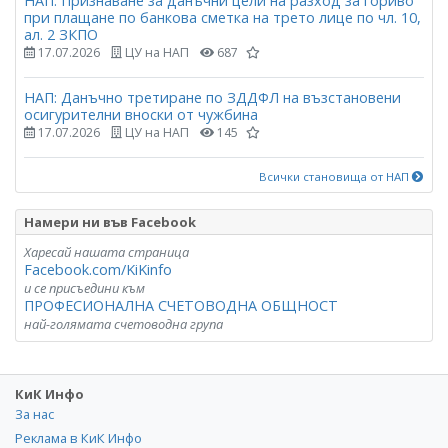
НАП: Признаване за данъчни цели на разход за гориво
при плащане по банкова сметка на трето лице по чл. 10,
ал. 2 ЗКПО
17.07.2026
ЦУ на НАП
687
НАП: Данъчно третиране по ЗДДФЛ на възстановени
осигурителни вноски от чужбина
17.07.2026
ЦУ на НАП
145
Всички становища от НАП
Намери ни във Facebook
Харесай нашата страница
Facebook.com/KiKinfo
и се присъедини към
ПРОФЕСИОНАЛНА СЧЕТОВОДНА ОБЩНОСТ
най-голямата счетоводна група
КиК Инфо
За нас
Реклама в КиК Инфо