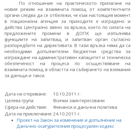
По отношение на практическото прилагане на
новия режим на взаимната помощ от компетентните
органи следва да се отбележи, че към настоящия момент
в Национална агенция за приходите е изградено и
действа Централно звено за връзка, което по силата на
предложените промени в ДОПК ще изпълнява
функциите на запитващ и запитван орган съгласно
разпоредбите на директивата. В тази връзка няма да са
необходими допълнителни бюджетни средства за
изграждане на административен капацитет и техническа
обезпеченост на процеса по осъществяване на
взаимната помощ в областта на събирането на вземания
за данъци и такси.
Дата на откриване:
10.10.2011 г.
Целева група:
Всички заинтересовани
Сфера на действие:
Финанси и данъчна политика
Дата на приключване:
24.10.2011 г.
Проект на Закон за изменение и допълнение на
Данъчно-осигурителния процесуален кодекс