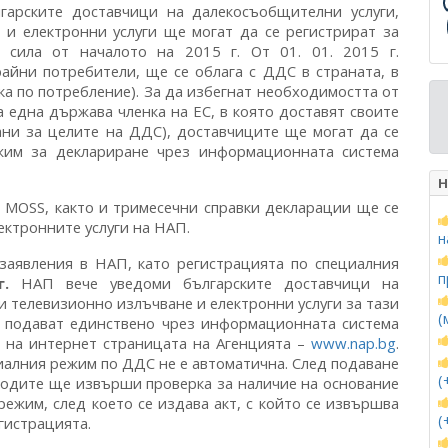
гарските доставчици на далекосъобщителни услуги,
 и електронни услуги ще могат да се регистрират за
сила от началото на 2015 г. От 01. 01. 2015 г.
райни потребители, ще се облага с ДДС в страната, в
ка по потребление). За да избегнат необходимостта от
 една държава членка на ЕС, в която доставят своите
ани за целите на ДДС), доставчиците ще могат да се
ежим за деклариране чрез информационната система
Н
 MOSS, както и тримесечни справки декларации ще се
ектронните услуги на НАП.
н
заявления в НАП, като регистрацията по специалния
п
.
НАП вече уведоми българските доставчици на
и телевизионно излъчване и електронни услуги за тази
(
е подават единствено чрез информационната система
а на интернет страницата на Агенцията –
www.nap.bg
.
иалния режим по ДДС не е автоматична. След подаване
(
иходите ще извърши проверка за наличие на основание
режим, след което се издава акт, с който се извършва
(
гистрацията.