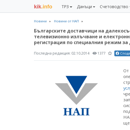
kik
.info
ТРЗ
Данъци
Счетоводство
Новини
Новини от НАП
Българските доставчици на далекосъо
телевизионно излъчване и електронни
регистрация по специалния режим за
Последна редакция:
02.10.2014
1377
Спод
От 
on
ст
усл
чр
за
си
по
НА
ще 