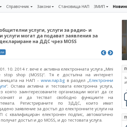
Справочник
Закони
Становища НАП
ЗМИП
Новин
бщителни услуги, услуги за радио- и
 услуги могат да подават заявления за
 деклариране на ДДС чрез MOSS
ели
01. 10. 2014 г. вече е активна електронната услуга „Mini
П
e stop shop (MOSS)“. Тя е достъпна на интернет
з
раницата на НАП -
www.nap.bg
в раздел „
Електронни
а
уги
“. Остава активна и тестовата електронна услуга,
ез която заинтересованите организации могат да се
познаят и да тестват свободно функциите на
стемата. Регистрираните по ЗДДС, които имат
дадено заявление за достъп до електронните услуги на
П с квалифициран електронен подпис, автоматично
П
получат достъп и до MOSS, и до тестовата услуга.