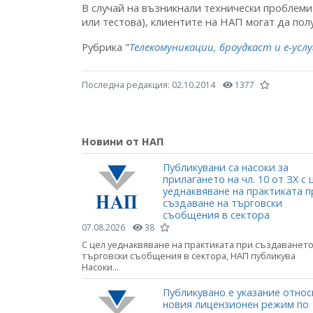
В случай на възникнали технически проблем
или тестова), клиентите на НАП могат да п
Рубрика "
Телекомуникации, броудкаст и е-услу
Последна редакция:
02.10.2014
1377
Новини от НАП
Публикувани са насоки за
прилагането на чл. 10 от ЗХ с 
уеднаквяване на практиката п
създаване на търговски
съобщения в сектора
07.08.2026
38
С цел уеднаквяване на практиката при създаването
търговски съобщения в сектора, НАП публикува
Насоки...
Публикувано е указание относ
новия лицензионен режим по