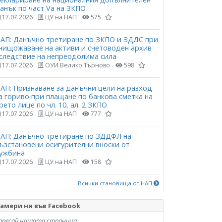
анък по част Vа на ЗКПО
17.07.2026
ЦУ на НАП
575
АП: Данъчно третиране по ЗКПО и ЗДДС при
нищожаване на активи и счетоводен архив
следствие на непреодолима сила
17.07.2026
ОУИ Велико Търново
598
АП: Признаване за данъчни цели на разход
а гориво при плащане по банкова сметка на
рето лице по чл. 10, ал. 2 ЗКПО
17.07.2026
ЦУ на НАП
777
АП: Данъчно третиране по ЗДДФЛ на
ъзстановени осигурителни вноски от
ужбина
17.07.2026
ЦУ на НАП
158
Всички становища от НАП
амери ни във Facebook
аресай нашата страница