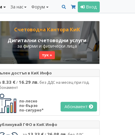
и
За нас
Форум
Вход
Счетоводна Кантора КиК
Дигитални счетоводни услуги
за фирми и физически лица
тук »
ълен достъп в КиК Инфо
8.33 €
16.29 лв.
а
/
без ДДС на месец при год.
бонамент
по-лесно
по-бързо
Абонамент
по-сигурно*
убликувай ГФО в КиК Инфо
13.33 €
26.08 лв.
за
/
без ДДС