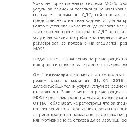
Чрез информационната система MOSS, бъл
услуги за радио- и телевизионно излъчване
специален режим по ДДС, който влиза в 
предоставянето на тези видове услуги на к
която е установен клиентът (държавата член
задължителна регистрация по ДДС във всяка
услуги на крайни потребители (нерегистрир
регистрират за ползване на специален р
MOSS.
Подаването на заявления за регистрация по
извършва изцяло по електронен път, чрез ел
От 1 октомври
вече могат да се подават 
режим влиза
в сила от 01. 01. 2015 г
далекосъобщителни услуги, услуги за радио- 
възможност. Заявленията за регистрация с
MOSS чрез електронната услуга, публикуван
От НАП обясняват, че регистрацията за спец
на заявлението от доставчика, орган по пр
за регистрация за прилагане на специалния 
или мотивирано се отказва да се извърши ре