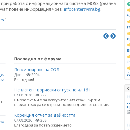
и при работа с информационната система MOSS (реална
олучат повече информация чрез
infocenter@nra.bg
.
ч
ги
"
г
в
в
Последно от форума
f
Пенсиониране на СОЛ
д
цел
Днес
2004
ри
Благодаря!
С
Неплатен творчески отпуск по чл.161
07.08.2026
222
Н
Въпросът ми е за осигурителния стаж. Търсим
д
 на
вариант как да се отрази толкова дълго отсъствие.
п
Корекция отчет за дейността
07.08.2026
208
но
Н
Благодаря за потвърждението!
д