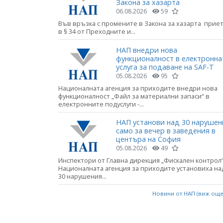
Закона за хазарта
06.08.2026
59
Във връзка с промените в Закона за хазарта прие
в § 34 от Преходните и...
НАП внедри нова
функционалност в електронна
услуга за подаване на SAF-T
05.08.2026
95
Националната агенция за приходите внедри нова
функционалност „Файл за материални запаси“ в
електронните подуслуги -...
НАП установи над 30 нарушен
само за вечер в заведения в
центъра на София
05.08.2026
49
Инспектори от Главна дирекция „Фискален контрол“
Националната агенция за приходите установиха на
30 нарушения...
Новини от НАП (виж ощ