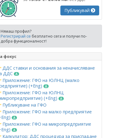
Публикувай
Нямаш профил?
Регистрирай се
безплатно сега и получи по-
добра функционалност!
а фокус
ДДС ставки и основания за неначисляване
а ДДС
Приложение: ГФО на ЮЛНЦ (малко
редприятие) (+Eng)
Приложение: ГФО на ЮЛНЦ
микропредприятие) (+Eng)
Публикуване на ГФО
Приложение: ГФО на малко предприятие
+Eng)
Приложение: ГФО на микропредприятие
+Eng)
Калкулатор: ДДС процедура за приспадане