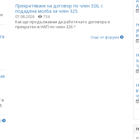
д
Прекратяване на договор по член 326, с
подадена молба за член 325.
ти
07.08.2026
734
Как ще продължавам да работя като договора е
Н
прекратен в НАП по член 326 ?
у
в
та
Още от форума
Н
з
т
ия
Н
в
ч
 в
д
е)
Н
Х