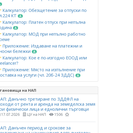
Калкулатор: Обезщетение за отпуски по
л.224 КТ
Калкулатор: Платен отпуск при непълна
одина
Калкулатор: МОД при непълно работно
реме
Приложение: Издаване на платежни и
носни бележки
Калкулатор: Кое е по-изгодно ЕООД или
reelancer?
Приложение: Място на изпълнение при
оставка на услуги (чл. 20б-24 ЗДДС)
тановища на НАП
АП: Данъчно третиране по ЗДДФЛ на
оходи от рента и аренда на земеделска земя
ри физически лица и еднолични търговци
17.07.2026
ЦУ на НАП
1506
АП: Данъчен период и срокове за
еклариране на националния допълнителен