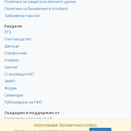
Политика за защита на личните данни
Политика за бисквитките (cookies)
Забравена парола!
Раздели
ТРЗ
Счетоводство
Данъци
Справочник
Новини
Закони
Становища НАП
ЗМИП
Форум
Семинари
Публикуване на ГФО
Създаден и поддържан от
Счетоводна кантора К и К
Използваме бисквитки/cookies.