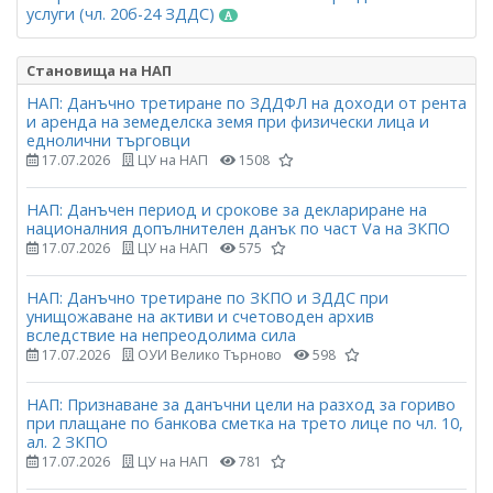
услуги (чл. 20б-24 ЗДДС)
Становища на НАП
НАП: Данъчно третиране по ЗДДФЛ на доходи от рента
и аренда на земеделска земя при физически лица и
еднолични търговци
17.07.2026
ЦУ на НАП
1508
НАП: Данъчен период и срокове за деклариране на
националния допълнителен данък по част Vа на ЗКПО
17.07.2026
ЦУ на НАП
575
НАП: Данъчно третиране по ЗКПО и ЗДДС при
унищожаване на активи и счетоводен архив
вследствие на непреодолима сила
17.07.2026
ОУИ Велико Търново
598
НАП: Признаване за данъчни цели на разход за гориво
при плащане по банкова сметка на трето лице по чл. 10,
ал. 2 ЗКПО
17.07.2026
ЦУ на НАП
781