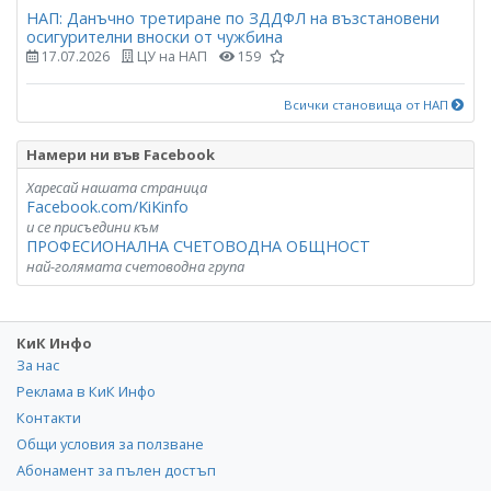
НАП: Данъчно третиране по ЗДДФЛ на възстановени
осигурителни вноски от чужбина
17.07.2026
ЦУ на НАП
159
Всички становища от НАП
Намери ни във Facebook
Харесай нашата страница
Facebook.com/KiKinfo
и се присъедини към
ПРОФЕСИОНАЛНА СЧЕТОВОДНА ОБЩНОСТ
най-голямата счетоводна група
КиК Инфо
За нас
Реклама в КиК Инфо
Контакти
Общи условия за ползване
Абонамент за пълен достъп