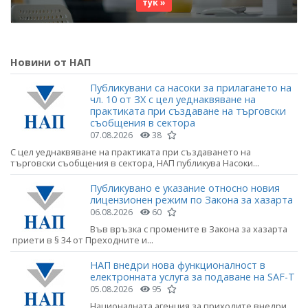
тук »
Новини от НАП
Публикувани са насоки за прилагането на
чл. 10 от ЗХ с цел уеднаквяване на
практиката при създаване на търговски
съобщения в сектора
07.08.2026
38
С цел уеднаквяване на практиката при създаването на
търговски съобщения в сектора, НАП публикува Насоки...
Публикувано е указание относно новия
лицензионен режим по Закона за хазарта
06.08.2026
60
Във връзка с промените в Закона за хазарта
приети в § 34 от Преходните и...
НАП внедри нова функционалност в
електронната услуга за подаване на SAF-T
05.08.2026
95
Националната агенция за приходите внедри