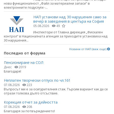
нова функционалност „Файл за материални запаси“ в
електронните подуслуги -...
НАП установи над 30 нарушения само за
вечер в заведения в центъра на София
05.08.2026
49
Инспектори от Главна дирекция „Фискален
контрол“ в Националната агенция за приходите установиха над
30 нарушения...
Новини от НАП (виж още)
Последно от форума
Пенсиониране на СОЛ
Днес
2019
Благодаря!
Неплатен творчески отпуск по чл.161
07.08.2026
223
Въпросът ми е за осигурителния стаж. Търсим вариант как да се
отрази толкова дълго отсъствие.
Корекция отчет за дейността
07.08.2026
208
Благодаря за потвърждението!