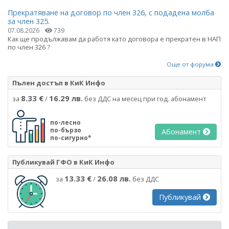
Прекратяване на договор по член 326, с подадена молба
за член 325.
07.08.2026
739
Как ще продължавам да работя като договора е прекратен в НАП
по член 326 ?
Още от форума
Пълен достъп в КиК Инфо
8.33 €
16.29 лв.
за
/
без ДДС на месец при год. абонамент
по-лесно
по-бързо
Абонамент
по-сигурно*
Публикувай ГФО в КиК Инфо
13.33 €
26.08 лв.
за
/
без ДДС
Публикувай