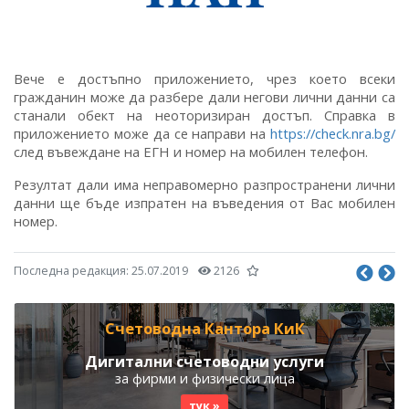
Вече е достъпно приложението, чрез което всеки
гражданин може да разбере дали негови лични данни са
станали обект на неоторизиран достъп. Справка в
приложението може да се направи на
https://check.nra.bg/
след въвеждане на ЕГН и номер на мобилен телефон.
Резултат дали има неправомерно разпространени лични
данни ще бъде изпратен на въведения от Вас мобилен
номер.
Последна редакция:
25.07.2019
2126
Счетоводна Кантора КиК
Дигитални счетоводни услуги
за фирми и физически лица
тук »