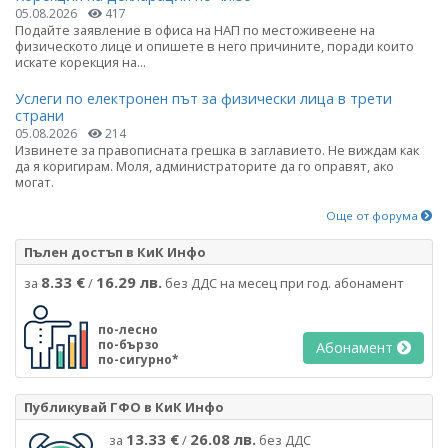
05.08.2026
417
Подайте заявление в офиса на НАП по местоживеене на
физическото лице и опишете в него причините, поради които
искате корекция на...
Услеги по електронен път за физически лица в трети
страни
05.08.2026
214
Извинете за правописната грешка в заглавието. Не виждам как
да я коригирам. Моля, администраторите да го оправят, ако
могат.
Още от форума
Пълен достъп в КиК Инфо
8.33 €
16.29 лв.
за
/
без ДДС на месец при год. абонамент
по-лесно
по-бързо
Абонамент
по-сигурно*
Публикувай ГФО в КиК Инфо
13.33 €
26.08 лв.
за
/
без ДДС