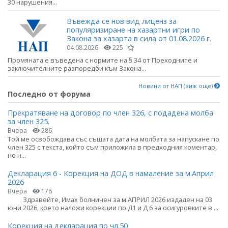
30 нарушения...
Въвежда се нов вид лиценз за
популяризиране на хазартни игри по
Закона за хазарта в сила от 01.08.2026 г.
04.08.2026
225
Промяната е въведена с нормите на § 34 от Преходните и
заключителните разпоредби към Закона...
Новини от НАП (виж още)
Последно от форума
Прекратяване на договор по член 326, с подадена молба
за член 325.
Вчера
286
Той ме освобождава със същата дата на молбата за напускане по
член 325 с текста, който съм приложила в предходния коментар,
но н...
Декларация 6 - Корекция на ДОД в намаление за м.Април
2026
Вчера
176
Здравейте, Имах болничен за м.АПРИЛ 2026 издаден на 03
юни 2026, което наложи корекции по Д1 и Д 6 за осигуровките в ...
Корекция на декларация по чл.50