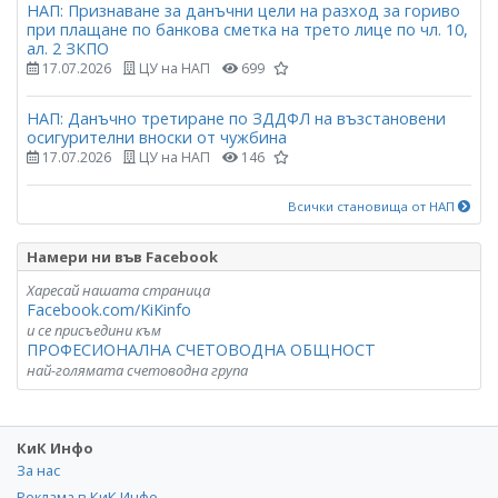
НАП: Признаване за данъчни цели на разход за гориво
при плащане по банкова сметка на трето лице по чл. 10,
ал. 2 ЗКПО
17.07.2026
ЦУ на НАП
699
НАП: Данъчно третиране по ЗДДФЛ на възстановени
осигурителни вноски от чужбина
17.07.2026
ЦУ на НАП
146
Всички становища от НАП
Намери ни във Facebook
Харесай нашата страница
Facebook.com/KiKinfo
и се присъедини към
ПРОФЕСИОНАЛНА СЧЕТОВОДНА ОБЩНОСТ
най-голямата счетоводна група
КиК Инфо
За нас
Реклама в КиК Инфо