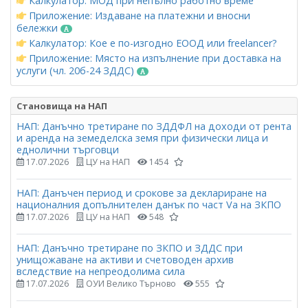
Калкулатор: МОД при непълно работно време
Приложение: Издаване на платежни и вносни
бележки
Калкулатор: Кое е по-изгодно ЕООД или freelancer?
Приложение: Място на изпълнение при доставка на
услуги (чл. 20б-24 ЗДДС)
Становища на НАП
НАП: Данъчно третиране по ЗДДФЛ на доходи от рента
и аренда на земеделска земя при физически лица и
еднолични търговци
17.07.2026
ЦУ на НАП
1454
НАП: Данъчен период и срокове за деклариране на
националния допълнителен данък по част Vа на ЗКПО
17.07.2026
ЦУ на НАП
548
НАП: Данъчно третиране по ЗКПО и ЗДДС при
унищожаване на активи и счетоводен архив
вследствие на непреодолима сила
17.07.2026
ОУИ Велико Търново
555