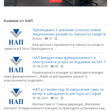
Новини от НАП
Публикувано е указание относно новия
лицензионен режим по Закона за хазарта
Вчера
39
Във връзка с промените в Закона за хазарта
приети в § 34 от Преходните и...
НАП внедри нова функционалност в
електронната услуга за подаване на SAF-T
05.08.2026
68
Националната агенция за приходите внедри
нова функционалност „Файл за материални запаси“ в
електронните подуслуги -...
НАП установи над 30 нарушения само за
вечер в заведения в центъра на София
05.08.2026
42
Инспектори от Главна дирекция „Фискален
контрол“ в Националната агенция за приходите установиха над