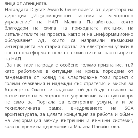
лица от Агенцията.
Наградата Digitalk Awards беше приета от директора на
дирекция „Информационни системи и електронно
управление“ на НАП Малина Панайотова, която
благодари на екипа на приходната агенция, на
изпълнителите на проекта, както и на „Информационно
обслужване“ АД, които са направили възможна
интеграцията на стария портал за електронни услуги в
новата платформа в полза на клиентите и партньорите
на НАП.
„За нас тази награда е особено голямо признание, тъй
като работихме в ситуация на криза, породена от
пандемията от Ковид 19. Стартирахме този проект с
големи очаквания и надежди със стратегия и мисъл за
бъдещето. Силно се надявам той да бъде стъпало за
развитието на електронното управление, като тук говоря
не само за Портала за електронни услуги, а и за
технологичната рамка, внедряването на SOA
архитектурата, за цялата концепция за работа и обмен
на информация между вътрешни и външни системи“,
каза по време на церемонията Малина Панайотова.