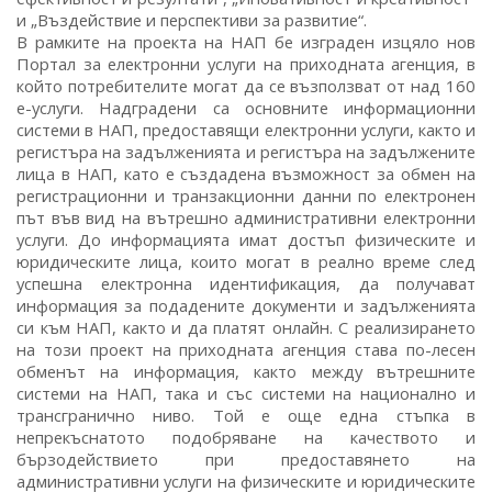
и „Въздействие и перспективи за развитие“.
В рамките на проекта на НАП бе изграден изцяло нов
Портал за електронни услуги на приходната агенция, в
който потребителите могат да се възползват от над 160
е-услуги. Надградени са основните информационни
системи в НАП, предоставящи електронни услуги, както и
регистъра на задълженията и регистъра на задължените
лица в НАП, като е създадена възможност за обмен на
регистрационни и транзакционни данни по електронен
път във вид на вътрешно административни електронни
услуги. До информацията имат достъп физическите и
юридическите лица, които могат в реално време след
успешна електронна идентификация, да получават
информация за подадените документи и задълженията
си към НАП, както и да платят онлайн. С реализирането
на този проект на приходната агенция става по-лесен
обменът на информация, както между вътрешните
системи на НАП, така и със системи на национално и
трансгранично ниво. Той е още една стъпка в
непрекъснатото подобряване на качеството и
бързодействието при предоставянето на
административни услуги на физическите и юридическите