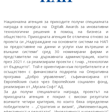
Национална агенция за приходите получи специалната
награда в конкурса на Digitalk Awards за иновативни
технологични решения в помощ на бизнеса и
обществото. Приходната агенция бе отличена отново за
проекта си „Надграждане на основните системи на НАП
за предоставяне на данни и услуги към вътрешни и
външни системи“ сред 30 номинирани фирми и
представители на държавната администрация, които
през 2021 г. са реализирали проекти с т.нар. „технологии
от бъдещето“. Той е ориентиран към потребителите и е
осъществен с финансовата подкрепа на Оперативна
програма „Добро управление“, съфинансирана от
Европейския съюз чрез Европейския социален фонд,
реализиран от „Мусала Софт“ АД.
За да получи специалната награда, проектът на
приходната агенция е покрил с високи резултати
всичките четири критерия, по които бяха определени
победителите – „Стратегия и визия“, „Имплементация,
ефективност и резултати“, „Иновативност и креативност“