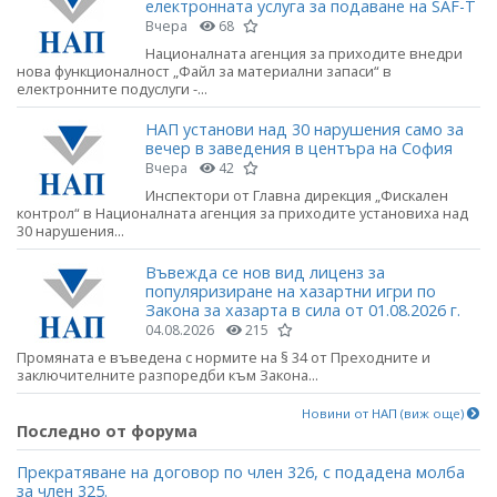
електронната услуга за подаване на SAF-T
Вчера
68
Националната агенция за приходите внедри
нова функционалност „Файл за материални запаси“ в
електронните подуслуги -...
НАП установи над 30 нарушения само за
вечер в заведения в центъра на София
Вчера
42
Инспектори от Главна дирекция „Фискален
контрол“ в Националната агенция за приходите установиха над
30 нарушения...
Въвежда се нов вид лиценз за
популяризиране на хазартни игри по
Закона за хазарта в сила от 01.08.2026 г.
04.08.2026
215
Промяната е въведена с нормите на § 34 от Преходните и
заключителните разпоредби към Закона...
Новини от НАП (виж още)
Последно от форума
Прекратяване на договор по член 326, с подадена молба
за член 325.