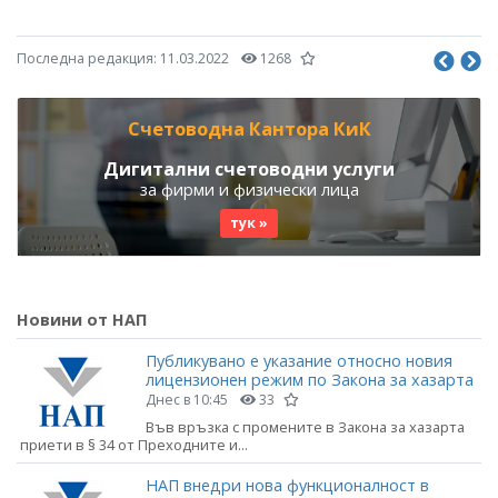
Последна редакция:
11.03.2022
1268
Счетоводна Кантора КиК
Дигитални счетоводни услуги
за фирми и физически лица
тук »
Новини от НАП
Публикувано е указание относно новия
лицензионен режим по Закона за хазарта
Днес в 10:45
33
Във връзка с промените в Закона за хазарта
приети в § 34 от Преходните и...
НАП внедри нова функционалност в