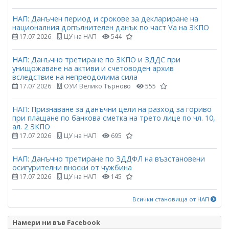
НАП: Данъчен период и срокове за деклариране на
националния допълнителен данък по част Vа на ЗКПО
17.07.2026
ЦУ на НАП
544
НАП: Данъчно третиране по ЗКПО и ЗДДС при
унищожаване на активи и счетоводен архив
вследствие на непреодолима сила
17.07.2026
ОУИ Велико Търново
555
НАП: Признаване за данъчни цели на разход за гориво
при плащане по банкова сметка на трето лице по чл. 10,
ал. 2 ЗКПО
17.07.2026
ЦУ на НАП
695
НАП: Данъчно третиране по ЗДДФЛ на възстановени
осигурителни вноски от чужбина
17.07.2026
ЦУ на НАП
145
Всички становища от НАП
Намери ни във Facebook