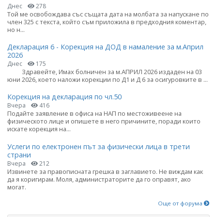
Днес
278
Той ме освобождава със същата дата на молбата за напускане по
член 325 с текста, който съм приложила в предходния коментар,
но н...
Декларация 6 - Корекция на ДОД в намаление за м.Април
2026
Днес
175
Здравейте, Имах болничен за м.АПРИЛ 2026 издаден на 03
юни 2026, което наложи корекции по Д1 и Д 6 за осигуровките в ...
Корекция на декларация по чл.50
Вчера
416
Подайте заявление в офиса на НАП по местоживеене на
физическото лице и опишете в него причините, поради които
искате корекция на...
Услеги по електронен път за физически лица в трети
страни
Вчера
212
Извинете за правописната грешка в заглавието. Не виждам как
да я коригирам. Моля, администраторите да го оправят, ако
могат.
Още от форума