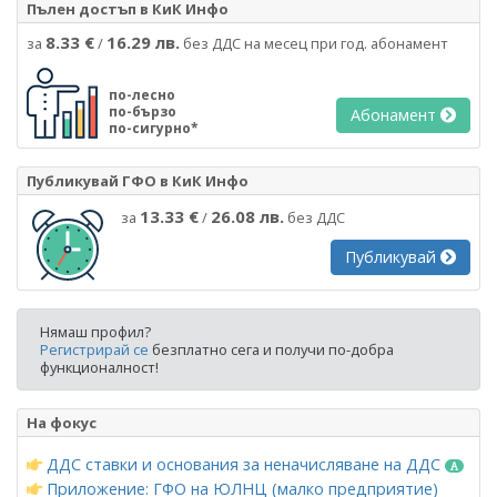
Пълен достъп в КиК Инфо
8.33 €
16.29 лв.
за
/
без ДДС на месец при год. абонамент
по-лесно
по-бързо
Абонамент
по-сигурно*
Публикувай ГФО в КиК Инфо
13.33 €
26.08 лв.
за
/
без ДДС
Публикувай
Нямаш профил?
Регистрирай се
безплатно сега и получи по-добра
функционалност!
На фокус
ДДС ставки и основания за неначисляване на ДДС
Приложение: ГФО на ЮЛНЦ (малко предприятие)