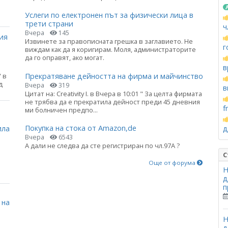
Услеги по електронен път за физически лица в
трети страни
ч
Вчера
145
ия
Извинете за правописната грешка в заглавието. Не
г
виждам как да я коригирам. Моля, администраторите
да го оправят, ако могат.
в
Прекратяване дейността на фирма и майчинство
 в
д
Вчера
319
в
Цитат на: Creativity I. в Вчера в 10:01 " За целта фирмата
не трябва да е прекратила дейност преди 45 дневния
f
ми болничен предпо...
а
Покупка на стока от Amazon,de
ила
д
Вчера
6543
А дали не следва да сте регистриран по чл.97А ?
С
Още от форума
Н
д
п
 на
Н
д