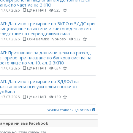
анък по част Vа на ЗКПО
17.07.2026
ЦУ на НАП
525
АП: Данъчно третиране по ЗКПО и ЗДДС при
нищожаване на активи и счетоводен архив
следствие на непреодолима сила
17.07.2026
ОУИ Велико Търново
532
АП: Признаване за данъчни цели на разход
а гориво при плащане по банкова сметка на
рето лице по чл. 10, ал. 2 ЗКПО
17.07.2026
ЦУ на НАП
634
АП: Данъчно третиране по ЗДДФЛ на
ъзстановени осигурителни вноски от
ужбина
17.07.2026
ЦУ на НАП
139
Всички становища от НАП
амери ни във Facebook
аресай нашата страница