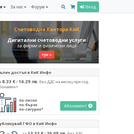
и
За нас
Форум
Вход
Счетоводна Кантора КиК
Дигитални счетоводни услуги
за фирми и физически лица
тук »
ълен достъп в КиК Инфо
8.33 €
16.29 лв.
а
/
без ДДС на месец при год.
бонамент
по-лесно
по-бързо
Абонамент
по-сигурно*
убликувай ГФО в КиК Инфо
13.33 €
26.08 лв.
за
/
без ДДС