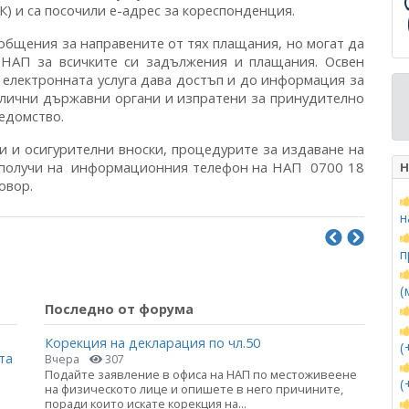
) и са посочили е-адрес за кореспонденция.
общения за направените от тях плащания, но могат да
а НАП за всичките си задължения и плащания. Освен
 електронната услуга дава достъп и до информация за
злични държавни органи и изпратени за принудително
едомство.
 и осигурителни вноски, процедурите за издаване на
е получи на информационния телефон на НАП 0700 18
Н
овор.
н
п
(
Последно от форума
Корекция на декларация по чл.50
(
та
Вчера
307
Подайте заявление в офиса на НАП по местоживеене
(
на физическото лице и опишете в него причините,
поради които искате корекция на...