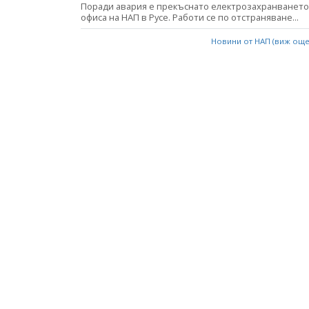
Поради авария е прекъснато електрозахранването
офиса на НАП в Русе. Работи се по отстраняване...
Новини от НАП (виж ощ