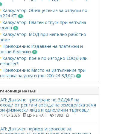
Калкулатор: Обезщетение за отпуски по
л.224 КТ
Калкулатор: Платен отпуск при непълна
одина
Калкулатор: МОД при непълно работно
реме
Приложение: Издаване на платежни и
носни бележки
Калкулатор: Кое е по-изгодно ЕООД или
reelancer?
Приложение: Място на изпълнение при
оставка на услуги (чл. 20б-24 ЗДДС)
тановища на НАП
АП: Данъчно третиране по ЗДДФЛ на
оходи от рента и аренда на земеделска земя
ри физически лица и еднолични търговци
17.07.2026
ЦУ на НАП
1393
АП: Данъчен период и срокове за
еклариране на националния допълнителен