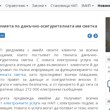
Справочник
Закони
Становища НАП
ЗМИП
Новин
енията по данъчно-осигурителната им сметка
ели
П уведомява с имейл своите клиенти за всички
ащания, които постъпват по тяхната данъчно-
игурителна сметка. С новата електронна услуга на
П
иходната агенция се дава възможност клиентите й да
з
лучават по-пълна информация за функционирането на
а
инната сметка
, като проследяват всички плащания,
ито правят за данъци и осигурителни вноски. Е-
угата е напълно безплатна, а от пускането й до сега са
пратени общо 272 000 електронни съобщения.
лугата предвижда имейли да получават всички
П
ат
електронните услуги
на НАП с електронен подпис и
ация. Новата е-услуга могат да ползват и тези, които