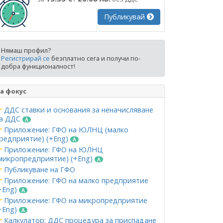
Публикувай
Нямаш профил?
Регистрирай се
безплатно сега и получи по-
добра функционалност!
а фокус
ДДС ставки и основания за неначисляване
а ДДС
Приложение: ГФО на ЮЛНЦ (малко
редприятие) (+Eng)
Приложение: ГФО на ЮЛНЦ
микропредприятие) (+Eng)
Публикуване на ГФО
Приложение: ГФО на малко предприятие
+Eng)
Приложение: ГФО на микропредприятие
+Eng)
Калкулатор: ДДС процедура за приспадане