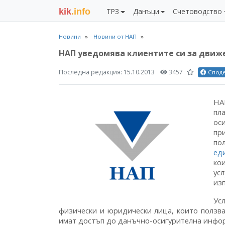
kik
.info
ТРЗ
Данъци
Счетоводство
Новини
Новини от НАП
НАП уведомява клиентите си за движ
Последна редакция:
15.10.2013
3457
Спод
НА
пл
ос
пр
по
ед
ко
усл
из
Ус
физически и юридически лица, които ползв
имат достъп до данъчно-осигурителна информ