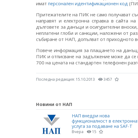
имат
персонален идентификационен код
(ПИК
Притежателите на ПИК не само получават съ
направят и електронна справка в сайта н
дълговете за данъци и осигурителни вноски,
неплатени глоби и санкции, наложени от ра
събиране от НАП, допълват от приходното в
Повече информация за плащането на данъци
ПИК и отписване на задължение може да с
700 на цената на стандартен телефонен разг
Последна редакция:
15.10.2013
3457
Новини от НАП
НАП внедри нова
функционалност в електронна
услуга за подаване на SAF-T
Вчера
15