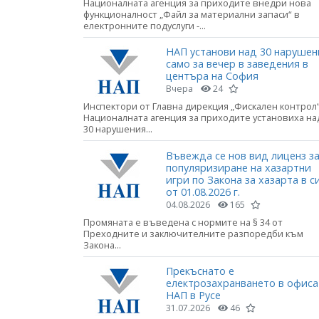
Националната агенция за приходите внедри нова
функционалност „Файл за материални запаси“ в
електронните подуслуги -...
НАП установи над 30 нарушен
само за вечер в заведения в
центъра на София
Вчера
24
Инспектори от Главна дирекция „Фискален контрол“
Националната агенция за приходите установиха на
30 нарушения...
Въвежда се нов вид лиценз з
популяризиране на хазартни
игри по Закона за хазарта в с
от 01.08.2026 г.
04.08.2026
165
Промяната е въведена с нормите на § 34 от
Преходните и заключителните разпоредби към
Закона...
Прекъснато е
електрозахранването в офиса
НАП в Русе
31.07.2026
46