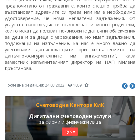
предпочитано от гражданите, които спешно трябва да
възстановят здравните си права или им е необходимо
удостоверение, че няма неплатени задължения. От
услугата напоследък се възползват и много родители,
които искат да ползват по-високите данъчни облекчения
за деца и за деца с увреждания, но имат задължения,
подлежащи на изпълнение. За нас е много важно да
улесняваме данъкоплатците при изпълнението на
данъчно-осигурителните им ангажименти“, каза
заместник изпълнителният директор на НАП Милена
Кръстанова.
Последна редакция:
24.03.2022
1059
Счетоводна Кантора КиК
Дигитални счетоводни услуги
за фирми и физически лица
тук »