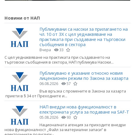
Новини от НАП
Публикувани са насоки за прилагането на
чл. 10 от ЗХ с цел уеднаквяване на
практиката при създаване на търговски
съобщения в сектора
Вчера
33
С цел уеднаквяване на практиката при създаването на
търговски съобщения в сектора, НАП публикува Насоки...
Публикувано е указание относно новия
лицензионен режим по Закона за хазарта
06.08.2026
57
Във връзка с промените в Закона за хазарта
приети в § 34 от Преходните и...
НАП внедри нова функционалност в
електронната услуга за подаване на SAF-T
05.08.2026
93
Националната агенция за приходите внедри
нова функционалност „Файл за материални запаси“ в
електронните подуслуги -...