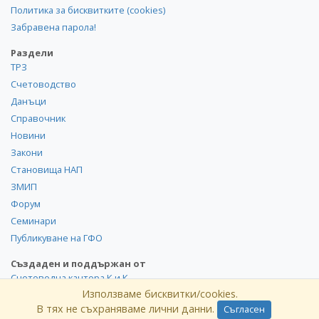
Политика за бисквитките (cookies)
Забравена парола!
Раздели
ТРЗ
Счетоводство
Данъци
Справочник
Новини
Закони
Становища НАП
ЗМИП
Форум
Семинари
Публикуване на ГФО
Създаден и поддържан от
Счетоводна кантора К и К
Използваме бисквитки/cookies.
В тях не съхраняваме лични данни.
Съгласен
©
kik
.info
2008-2026 Всички права запазени. Използването и