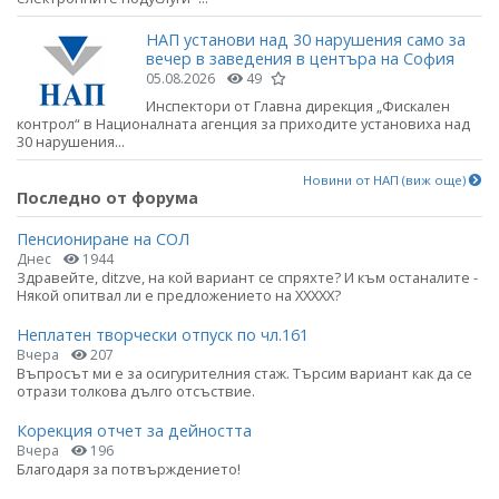
НАП установи над 30 нарушения само за
вечер в заведения в центъра на София
05.08.2026
49
Инспектори от Главна дирекция „Фискален
контрол“ в Националната агенция за приходите установиха над
30 нарушения...
Новини от НАП (виж още)
Последно от форума
Пенсиониране на СОЛ
Днес
1944
Здравейте, ditzve, на кой вариант се спряхте? И към останалите -
Някой опитвал ли е предложението на ХХХХХ?
Неплатен творчески отпуск по чл.161
Вчера
207
Въпросът ми е за осигурителния стаж. Търсим вариант как да се
отрази толкова дълго отсъствие.
Корекция отчет за дейността
Вчера
196
Благодаря за потвърждението!