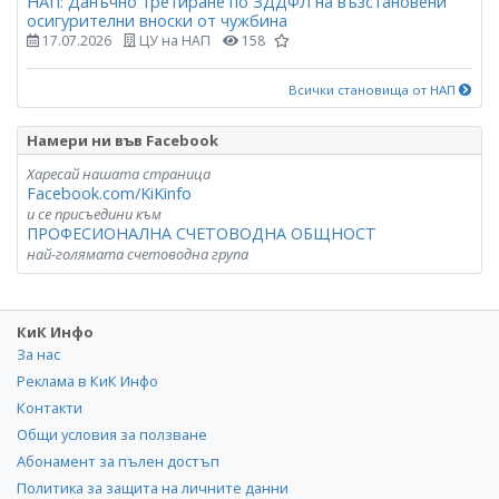
НАП: Данъчно третиране по ЗДДФЛ на възстановени
осигурителни вноски от чужбина
17.07.2026
ЦУ на НАП
158
Всички становища от НАП
Намери ни във Facebook
Харесай нашата страница
Facebook.com/KiKinfo
и се присъедини към
ПРОФЕСИОНАЛНА СЧЕТОВОДНА ОБЩНОСТ
най-голямата счетоводна група
КиК Инфо
За нас
Реклама в КиК Инфо
Контакти
Общи условия за ползване
Абонамент за пълен достъп
Политика за защита на личните данни