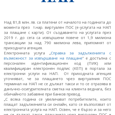
Над 81,8 млн. лв. са платени от началото на годината до
момента през т.нар. виртуален ПОС (е-услугата на НАП
за плащане с карти). От създаването на услугата през
2019 г. до сега са извършени повече от 1,9 милиона
трансакции за над 790 милиона лева, припомнят от
приходната агенция.
Електронната услуга „
Справка за задълженията с
възможност за извършване на плащане
“ е достъпна с
персонален идентификационен код (ПИК) или
квалифициран електронен подпис (КЕП) в портала за
електронни услуги на НАП. От приходната агенция
уточняват, че за плащането чрез виртуалния ПОС
терминал на НАП не се дължат такси и то се отразява в
данъчно-осигурителната сметка на клиента веднага, без
обичайното забавяне при банков превод.
„С всяка година се увеличават потребителите, които
плащат задълженията си онлайн, като се възползват от
електронната услуга на НАП. Освен, че е бързо и за него
не се дължат такси, плащането чрез виртуален ПОС е