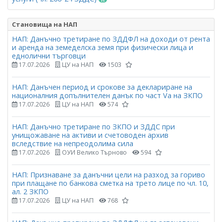
Становища на НАП
НАП: Данъчно третиране по ЗДДФЛ на доходи от рента
и аренда на земеделска земя при физически лица и
еднолични търговци
17.07.2026
ЦУ на НАП
1503
НАП: Данъчен период и срокове за деклариране на
националния допълнителен данък по част Vа на ЗКПО
17.07.2026
ЦУ на НАП
574
НАП: Данъчно третиране по ЗКПО и ЗДДС при
унищожаване на активи и счетоводен архив
вследствие на непреодолима сила
17.07.2026
ОУИ Велико Търново
594
НАП: Признаване за данъчни цели на разход за гориво
при плащане по банкова сметка на трето лице по чл. 10,
ал. 2 ЗКПО
17.07.2026
ЦУ на НАП
768