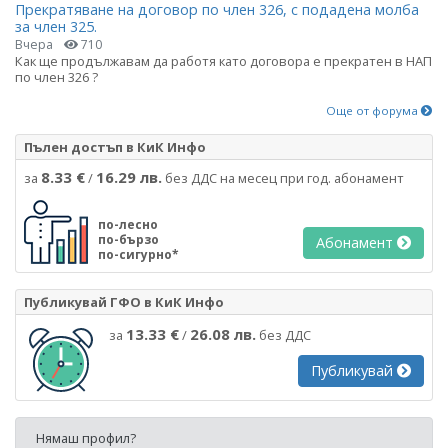
Прекратяване на договор по член 326, с подадена молба
за член 325.
Вчера
710
Как ще продължавам да работя като договора е прекратен в НАП
по член 326 ?
Още от форума
Пълен достъп в КиК Инфо
8.33 €
16.29 лв.
за
/
без ДДС на месец при год. абонамент
по-лесно
по-бързо
Абонамент
по-сигурно*
Публикувай ГФО в КиК Инфо
13.33 €
26.08 лв.
за
/
без ДДС
Публикувай
Нямаш профил?