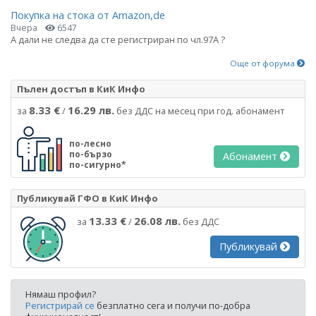
Покупка на стока от Amazon,de
Вчера
6547
А дали не следва да сте регистриран по чл.97А ?
Още от форума
Пълен достъп в КиК Инфо
8.33 €
16.29 лв.
за
/
без ДДС на месец при год. абонамент
по-лесно
по-бързо
Абонамент
по-сигурно*
Публикувай ГФО в КиК Инфо
13.33 €
26.08 лв.
за
/
без ДДС
Публикувай
Нямаш профил?
Регистрирай се
безплатно сега и получи по-добра