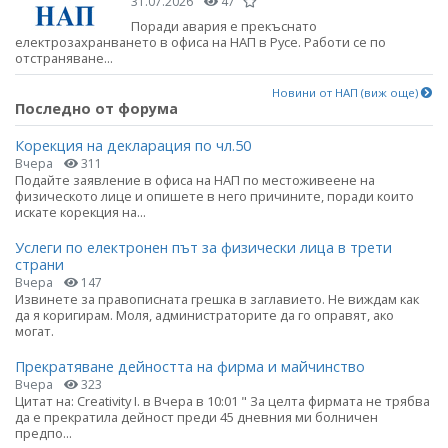
31.07.2026
47
Поради авария е прекъснато
електрозахранването в офиса на НАП в Русе. Работи се по
отстраняване...
Новини от НАП (виж още)
Последно от форума
Корекция на декларация по чл.50
Вчера
311
Подайте заявление в офиса на НАП по местоживеене на
физическото лице и опишете в него причините, поради които
искате корекция на...
Услеги по електронен път за физически лица в трети
страни
Вчера
147
Извинете за правописната грешка в заглавието. Не виждам как
да я коригирам. Моля, администраторите да го оправят, ако
могат.
Прекратяване дейността на фирма и майчинство
Вчера
323
Цитат на: Creativity I. в Вчера в 10:01 " За целта фирмата не трябва
да е прекратила дейност преди 45 дневния ми болничен
предпо...