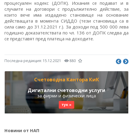
процесуален кодекс (ДОПК). Искания се подават и в
случаите на договори с продължително действие, за
които вече има издадено становище на основание
действащата в момента СИДДО (тези становища са в
сила само до 31.12.2021 г.). За доходи под 500 000 лева
годишно доказателствата по чл. 136 от ДОПК следва да
се представят пред платеца на доходите.
Последна редакция:
15.12.2021
880
Счетоводна Кантора КиК
Дигитални счетоводни услуги
за фирми и физически лица
тук »
Новини от НАП