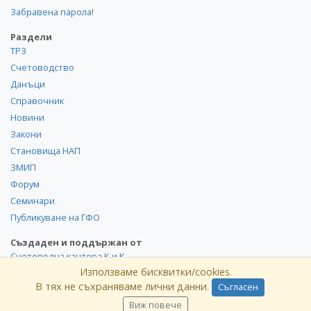
Забравена парола!
Раздели
ТРЗ
Счетоводство
Данъци
Справочник
Новини
Закони
Становища НАП
ЗМИП
Форум
Семинари
Публикуване на ГФО
Създаден и поддържан от
Счетоводна кантора К и К
Използваме бисквитки/cookies.
В тях не съхраняваме лични данни.
Съгласен
©
kik
.info
2008-2026 Всички права запазени. Използването и
публикуването на част или цялото съдържание на сайта
Виж повече
без разрешение от КиK.БГ е забранено.