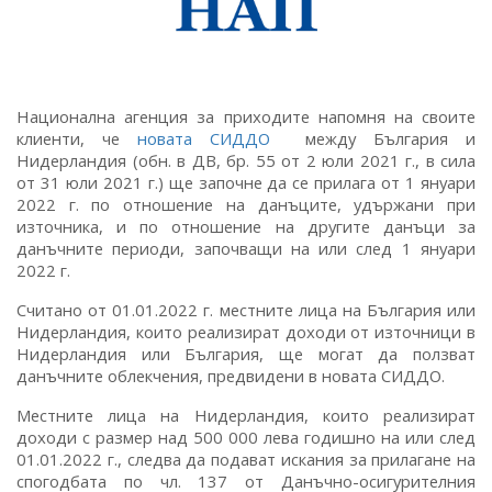
Национална агенция за приходите напомня на своите
клиенти, че
новата СИДДО
между България и
Нидерландия (обн. в ДВ, бр. 55 от 2 юли 2021 г., в сила
от 31 юли 2021 г.) ще започне да се прилага от 1 януари
2022 г. по отношение на данъците, удържани при
източника, и по отношение на другите данъци за
данъчните периоди, започващи на или след 1 януари
2022 г.
Считано от 01.01.2022 г. местните лица на България или
Нидерландия, които реализират доходи от източници в
Нидерландия или България, ще могат да ползват
данъчните облекчения, предвидени в новата СИДДО.
Местните лица на Нидерландия, които реализират
доходи с размер над 500 000 лева годишно на или след
01.01.2022 г., следва да подават искания за прилагане на
спогодбата по чл. 137 от Данъчно-осигурителния