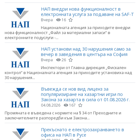
НАП внедри нова функционалност в
електронната услуга за подаване на SAF-T
Вчера
16
Националната агенция за приходите внедри
нова функционалност „Файл за материални запаси“ в
електронните подуслуги -...
НАП установи над 30 нарушения само за
вечер в заведения в центъра на София
Вчера
26
Инспектори от Главна дирекция „Фискален
контрол“ в Националната агенция за приходите установиха над
30 нарушения...
Въвежда се нов вид лиценз за
популяризиране на хазартни игри по
Закона за хазарта в сила от 01.08.2026 г.
04.08.2026
167
Промяната е въведена с нормите на § 34 от Преходните и
заключителните разпоредби към Закона...
Прекъснато е електрозахранването в
офиса на НАП в Русе