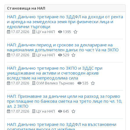
Становища на НАП
НАП: Данъчно третиране по ЗДДФЛ на доходи от рента
и аренда на земеделска земя при физически лица и
еднолични търговци
17.07.2026
ЦУ на НАП
1395
НАП: Данъчен период и срокове за деклариране на
националния допълнителен данък по част Vа на ЗКПО
17.07.2026
ЦУ на НАП
529
НАП: Данъчно третиране по ЗКПО и ЗДДС при
унищожаване на активи и счетоводен архив
вследствие на непреодолима сила
17.07.2026
ОУИ Велико Търново
535
НАП: Признаване за данъчни цели на разход за гориво
при плащане по банкова сметка на трето лице по чл. 10,
ал. 2 ЗКПО
17.07.2026
ЦУ на НАП
645
НАП: Данъчно третиране по ЗДДФЛ на възстановени
осигурителни вноски от чужбина