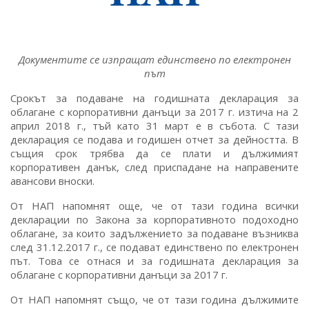
Документите се изпращат единствено по електронен
път
Срокът за подаване на годишната декларация за
облагане с корпоративни данъци за 2017 г. изтича на 2
април 2018 г., тъй като 31 март е в събота. С тази
декларация се подава и годишен отчет за дейността. В
същия срок трябва да се плати и дължимият
корпоративен данък, след приспадане на направените
авансови вноски.
От НАП напомнят още, че от тази година всички
декларации по Закона за корпоративното подоходно
облагане, за които задължението за подаване възниква
след 31.12.2017 г., се подават единствено по електронен
път. Това се отнася и за годишната декларация за
облагане с корпоративни данъци за 2017 г.
От НАП напомнят също, че от тази година дължимите