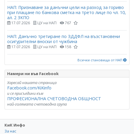
НАП: Признаване за данъчни цели на разход за гориво
при плащане по банкова сметка на трето лице по чл. 10,
ал. 2 ЗКПО
17.07.2026
ЦУ на НАП
767
НАП: Данъчно третиране по ЗДДФЛ на възстановени
осигурителни вноски от чужбина
17.07.2026
ЦУ на НАП
158
Всички становища от НАП
Намери ни във Facebook
Харесай нашата страница
Facebook.com/KiKinfo
и се присъедини към
ПРОФЕСИОНАЛНА СЧЕТОВОДНА ОБЩНОСТ
най-голямата счетоводна група
КиК Инфо
За нас