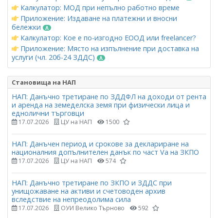
Калкулатор: МОД при непълно работно време
Приложение: Издаване на платежни и вносни
бележки
Калкулатор: Кое е по-изгодно ЕООД или freelancer?
Приложение: Място на изпълнение при доставка на
услуги (чл. 20б-24 ЗДДС)
Становища на НАП
НАП: Данъчно третиране по ЗДДФЛ на доходи от рента
и аренда на земеделска земя при физически лица и
еднолични търговци
17.07.2026
ЦУ на НАП
1500
НАП: Данъчен период и срокове за деклариране на
националния допълнителен данък по част Vа на ЗКПО
17.07.2026
ЦУ на НАП
574
НАП: Данъчно третиране по ЗКПО и ЗДДС при
унищожаване на активи и счетоводен архив
вследствие на непреодолима сила
17.07.2026
ОУИ Велико Търново
592