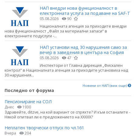
НАП внедри нова функционалност в
електронната услуга за подаване на SAF-T
05.08.2026
90
Националната агенция за приходите внедри
нова функционалност „Файл за материални запаси“ в
електронните подуслуги -...
НАП установи над 30 нарушения само за
вечер в заведения в центъра на София
05.08.2026
47
Инспектори от Главна дирекция „Фискален
контрол“ в Националната агенция за приходите установиха над
30 нарушения...
Новини от НАП (виж още)
Последно от форума
Пенсиониране на СОЛ
Днес
1930
Здравейте, ditzve, на кой вариант се спряхте? И към останалите -
Някой опитвал ли е предложението на ХХХХХ?
Неплатен творчески отпуск по чл.161
Вчера
204