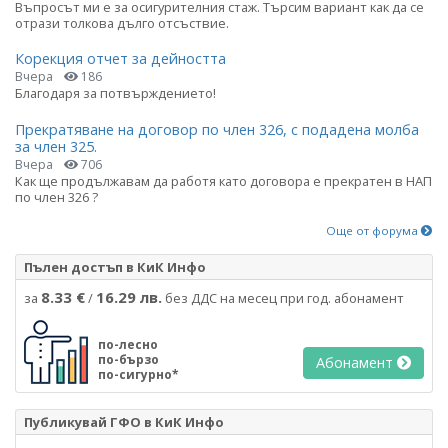
Въпросът ми е за осигурителния стаж. Търсим вариант как да се
отрази толкова дълго отсъствие.
Корекция отчет за дейността
Вчера
186
Благодаря за потвърждението!
Прекратяване на договор по член 326, с подадена молба
за член 325.
Вчера
706
Как ще продължавам да работя като договора е прекратен в НАП
по член 326 ?
Още от форума
Пълен достъп в КиК Инфо
8.33 €
16.29 лв.
за
/
без ДДС на месец при год. абонамент
по-лесно
по-бързо
Абонамент
по-сигурно*
Публикувай ГФО в КиК Инфо