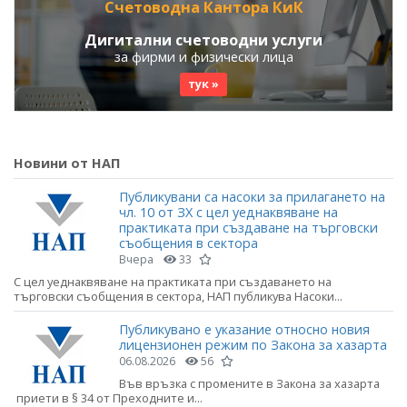
Счетоводна Кантора КиК
Дигитални счетоводни услуги
за фирми и физически лица
тук »
Новини от НАП
Публикувани са насоки за прилагането на
чл. 10 от ЗХ с цел уеднаквяване на
практиката при създаване на търговски
съобщения в сектора
Вчера
33
С цел уеднаквяване на практиката при създаването на
търговски съобщения в сектора, НАП публикува Насоки...
Публикувано е указание относно новия
лицензионен режим по Закона за хазарта
06.08.2026
56
Във връзка с промените в Закона за хазарта
приети в § 34 от Преходните и...