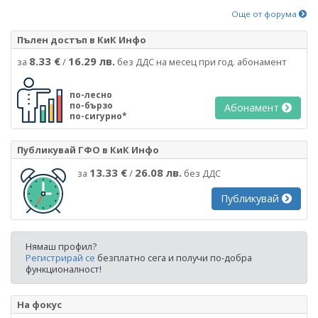
Още от форума
Пълен достъп в КиК Инфо
8.33 €
16.29 лв.
за
/
без ДДС на месец при год. абонамент
по-лесно
по-бързо
Абонамент
по-сигурно*
Публикувай ГФО в КиК Инфо
13.33 €
26.08 лв.
за
/
без ДДС
Публикувай
Нямаш профил?
Регистрирай се
безплатно сега и получи по-добра
функционалност!
На фокус