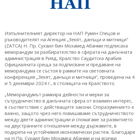
Изпълнителният директор на НАП Румен Спецов и
ръководителят на Агенция „Зекят, данъци и митници“
(ZATCA) Н. Пр. Сухаил бин Мохамед Абанми подписаха
меморандум за разбирателство в сферата на данъчната
администрация в Рияд, Кралство Саудитска Арабия.
Официалната среща за подписване и предаване на
меморандума се състоя в рамките на световната
конференция „Зекят, данъци и митници“, проведена на 4
и 5 декември 2024 г., в столицата на Кралството.
„Меморандумът рамкира дейности и мерки за
сътрудничество в данъчната сфера от взаимен интерес,
в съответствие с действащите закони. Споразумението е
важно, защото чрез него повишаваме сътрудничеството
между двете администрации и спомагаме за развитието
на двустранните отношения между държавите, в
подкрепа на устойчивия икономически растеж. Благодаря
на Н.Пр. Сухаил бин Мохамед Абанми и на всички