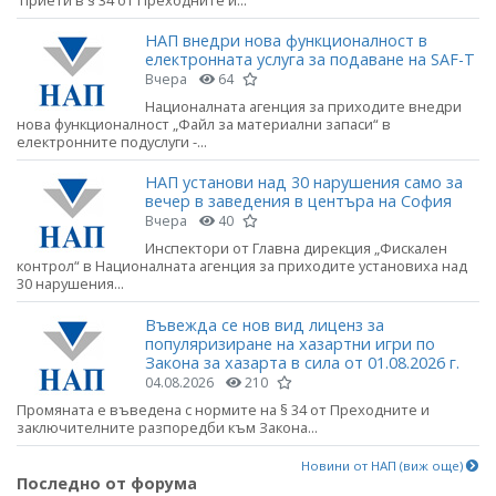
приети в § 34 от Преходните и...
НАП внедри нова функционалност в
електронната услуга за подаване на SAF-T
Вчера
64
Националната агенция за приходите внедри
нова функционалност „Файл за материални запаси“ в
електронните подуслуги -...
НАП установи над 30 нарушения само за
вечер в заведения в центъра на София
Вчера
40
Инспектори от Главна дирекция „Фискален
контрол“ в Националната агенция за приходите установиха над
30 нарушения...
Въвежда се нов вид лиценз за
популяризиране на хазартни игри по
Закона за хазарта в сила от 01.08.2026 г.
04.08.2026
210
Промяната е въведена с нормите на § 34 от Преходните и
заключителните разпоредби към Закона...
Новини от НАП (виж още)
Последно от форума