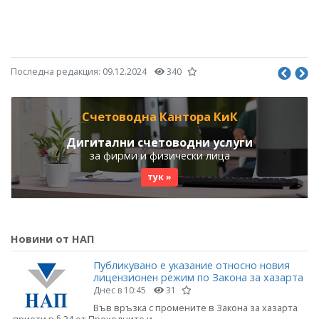
Последна редакция:
09.12.2024
340
Счетоводна Кантора КиК
Дигитални счетоводни услуги
за фирми и физически лица
тук »
Новини от НАП
Публикувано е указание относно новия
лицензионен режим по Закона за хазарта
Днес в 10:45
31
Във връзка с промените в Закона за хазарта