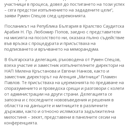
участници в процеса, довел до постигането на този успех
– сега предстои изпълнението на зададените цели“,
заяви Румен Спецов след церемонията.
Посланикът на Република България в Кралство Саудитска
Арабия Н. Пр. Любомир Попов, заедно с представители
на мисията на посолството ни, оказаха пълно съдействие
във връзка с процедурата и присъстваха на
подписването и връчването на меморандума.
В българската делегация, ръководена от Румен Спецов,
взеха участие и заместник изпълнителните директори на
НАП Милена Кръстанова и Евгени Нанков, както и
заместник директорът на Агенция „Митници“ Пламен
Павлов. Те присъстваха на церемонията по предаване на
споразумението и проведоха срещи и разговори с колеги
от администрации на други страни. Делегацията се
запозна и с последните нововъведения и решения в
областта на данъците и митниците в различните
държави, както и относно ислямската задължителна
милостиня – зекят, представени в панелните сесии на
конференцията.