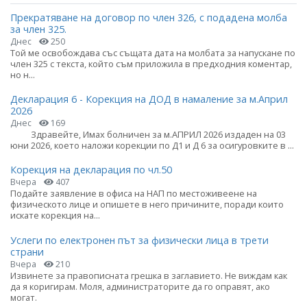
Прекратяване на договор по член 326, с подадена молба
за член 325.
Днес
250
Той ме освобождава със същата дата на молбата за напускане по
член 325 с текста, който съм приложила в предходния коментар,
но н...
Декларация 6 - Корекция на ДОД в намаление за м.Април
2026
Днес
169
Здравейте, Имах болничен за м.АПРИЛ 2026 издаден на 03
юни 2026, което наложи корекции по Д1 и Д 6 за осигуровките в ...
Корекция на декларация по чл.50
Вчера
407
Подайте заявление в офиса на НАП по местоживеене на
физическото лице и опишете в него причините, поради които
искате корекция на...
Услеги по електронен път за физически лица в трети
страни
Вчера
210
Извинете за правописната грешка в заглавието. Не виждам как
да я коригирам. Моля, администраторите да го оправят, ако
могат.