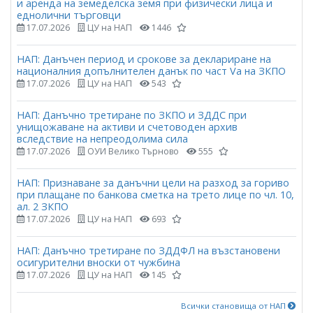
и аренда на земеделска земя при физически лица и
еднолични търговци
17.07.2026
ЦУ на НАП
1446
НАП: Данъчен период и срокове за деклариране на
националния допълнителен данък по част Vа на ЗКПО
17.07.2026
ЦУ на НАП
543
НАП: Данъчно третиране по ЗКПО и ЗДДС при
унищожаване на активи и счетоводен архив
вследствие на непреодолима сила
17.07.2026
ОУИ Велико Търново
555
НАП: Признаване за данъчни цели на разход за гориво
при плащане по банкова сметка на трето лице по чл. 10,
ал. 2 ЗКПО
17.07.2026
ЦУ на НАП
693
НАП: Данъчно третиране по ЗДДФЛ на възстановени
осигурителни вноски от чужбина
17.07.2026
ЦУ на НАП
145
Всички становища от НАП