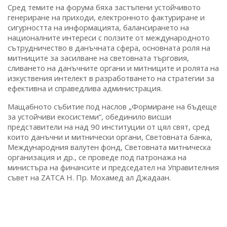
Сред темите на форума бяха застъпени устойчивото
генериране на приходи, електронното фактуриране и
сигурността на информацията, балансирането на
националните интереси с ползите от международното
сътрудничество в данъчната сфера, основната роля на
митниците за засилване на световната търговия,
сливането на данъчните органи и митниците и ролята на
изкуствения интелект в разработването на стратегии за
ефективна и справедлива администрация.
Мащабното събитие под наслов „Формиране на бъдеще
за устойчиви екосистеми“, обединило висши
представители на над 90 институции от цял свят, сред
които данъчни и митнически органи, Световната банка,
Международния валутен фонд, Световната митническа
организация и др., се проведе под патронажа на
министъра на финансите и председател на Управителния
съвет на ZATCA Н. Пр. Мохамед ал Джадаан.