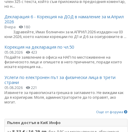
член 325 с текста, който съм приложила в предходния коментар,
но н...
Декларация 6 - Корекция на ДОД в намаление за м.Април
2026
Вчера
180
Здравейте, Имах болничен за м.АПРИЛ 2026 издаден на 03
юни 2026, което наложи корекции по Д1 и Д 6 за осигуровките в ...
Корекция на декларация по чл.50
05.08.2026
423
Подайте заявление в офиса на НАП по местоживеене на
физическото лице и опишете в него причините, поради които
искате корекция на...
Услеги по електронен път за физически лица в трети
страни
05.08.2026
221
Извинете за правописната грешка в заглавието. Не виждам как
да я коригирам. Моля, администраторите да го оправят, ако
могат.
Още от форума
Пълен достъп в КиК Инфо
8.33 €
16.29 лв.
за
/
без ДДС на месец при год. абонамент