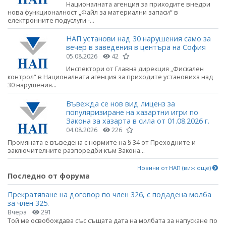
Националната агенция за приходите внедри
нова функционалност „Файл за материални запаси“ в
електронните подуслуги -...
НАП установи над 30 нарушения само за
вечер в заведения в центъра на София
05.08.2026
42
Инспектори от Главна дирекция „Фискален
контрол“ в Националната агенция за приходите установиха над
30 нарушения...
Въвежда се нов вид лиценз за
популяризиране на хазартни игри по
Закона за хазарта в сила от 01.08.2026 г.
04.08.2026
226
Промяната е въведена с нормите на § 34 от Преходните и
заключителните разпоредби към Закона...
Новини от НАП (виж още)
Последно от форума
Прекратяване на договор по член 326, с подадена молба
за член 325.
Вчера
291
Той ме освобождава със същата дата на молбата за напускане по