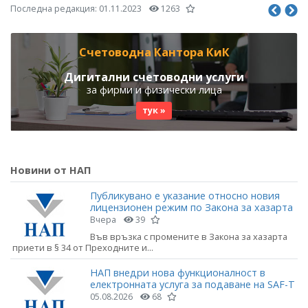
Последна редакция:
01.11.2023
1263
Счетоводна Кантора КиК
Дигитални счетоводни услуги
за фирми и физически лица
тук »
Новини от НАП
Публикувано е указание относно новия
лицензионен режим по Закона за хазарта
Вчера
39
Във връзка с промените в Закона за хазарта
приети в § 34 от Преходните и...
НАП внедри нова функционалност в
електронната услуга за подаване на SAF-T
05.08.2026
68