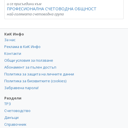
и се присъедини към
ПРОФЕСИОНАЛНА СЧЕТОВОДНА ОБЩНОСТ
най-голямата счетоводна група
КиК Инфо
За нас
Реклама в КиК Инфо
Контакти
Общи условия за ползване
Абонамент за пълен достъп
Политика за защита на личните данни
Политика за бисквитките (cookies)
Забравена парола!
Раздели
ТРЗ
Счетоводство
Данъци
Справочник