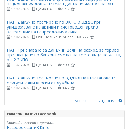
националния допълнителен данък по част Vа на ЗКПО
17.07.2026
ЦУ на НАП
548
НАП: Данъчно третиране по ЗКПО и ЗДДС при
унищожаване на активи и счетоводен архив
вследствие на непреодолима сила
17.07.2026
ОУИ Велико Търново
555
НАП: Признаване за данъчни цели на разход за гориво
при плащане по банкова сметка на трето лице по чл. 10,
ал. 2 ЗКПО
17.07.2026
ЦУ на НАП
699
НАП: Данъчно третиране по ЗДДФЛ на възстановени
осигурителни вноски от чужбина
17.07.2026
ЦУ на НАП
146
Всички становища от НАП
Намери ни във Facebook
Харесай нашата страница
Facebook.com/KiKinfo