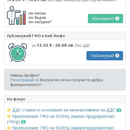
по-лесно
по-бързо
Абонамент
по-сигурно*
Публикувай ГФО в КиК Инфо
13.33 €
26.08 лв.
за
/
без ДДС
Публикувай
Нямаш профил?
Регистрирай се
безплатно сега и получи по-добра
функционалност!
На фокус
ДДС ставки и основания за неначисляване на ДДС
Приложение: ГФО на ЮЛНЦ (малко предприятие)
(+Eng)
Приложение: ГФО на ЮЛНЦ (микропредприятие)