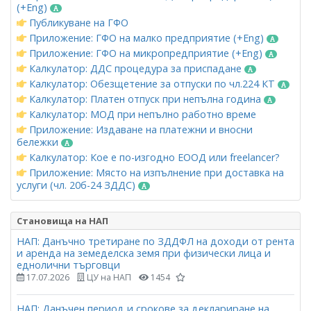
(+Eng)
Публикуване на ГФО
Приложение: ГФО на малко предприятие (+Eng)
Приложение: ГФО на микропредприятие (+Eng)
Калкулатор: ДДС процедура за приспадане
Калкулатор: Обезщетение за отпуски по чл.224 КТ
Калкулатор: Платен отпуск при непълна година
Калкулатор: МОД при непълно работно време
Приложение: Издаване на платежни и вносни
бележки
Калкулатор: Кое е по-изгодно ЕООД или freelancer?
Приложение: Място на изпълнение при доставка на
услуги (чл. 20б-24 ЗДДС)
Становища на НАП
НАП: Данъчно третиране по ЗДДФЛ на доходи от рента
и аренда на земеделска земя при физически лица и
еднолични търговци
17.07.2026
ЦУ на НАП
1454
НАП: Данъчен период и срокове за деклариране на