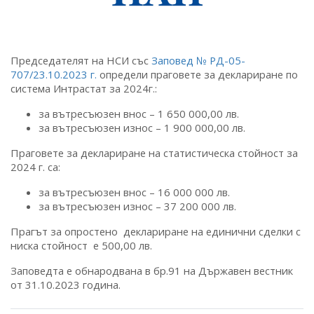
Председателят на НСИ със
Заповед № РД-05-
707/23.10.2023 г.
определи праговете за деклариране по
система Интрастат за 2024г.:
за вътресъюзен внос – 1 650 000,00 лв.
за вътресъюзен износ – 1 900 000,00 лв.
Праговете за деклариране на статистическа стойност за
2024 г. са:
за вътресъюзен внос – 16 000 000 лв.
за вътресъюзен износ – 37 200 000 лв.
Прагът за опростено деклариране на единични сделки с
ниска стойност е 500,00 лв.
Заповедта е обнародвана в бр.91 на Държавен вестник
от 31.10.2023 година.