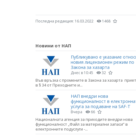
Последна редакция:
16.03.2022
1468
Новини от НАП
Публикувано е указание относ
новия лицензионен режим по
Закона за хазарта
Днес в 10:45
32
Във връзка с промените в Закона за хазарта прие
в § 34 от Преходните и...
НАП внедри нова
функционалност в електронна
услуга за подаване на SAF-T
Вчера
66
Националната агенция за приходите внедри нова
функционалност „Файл за материални запаси“ в
електронните подуслуги -...