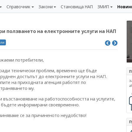
Справочник
Закони
Становища НАП
ЗМИП
Новин
и ползването на електронните услуги на НАП
ели
ажаеми потребители,
ради технически проблем, временно ще бъде
П
труднен достъпът до електронните услуги на НАП.
з
ипите на приходната агенция работят по
а
страняването му.
и възстановяване на работоспособността на услугите,
 бъдете информирани своевременно.
виняваме се за причиненото неудобство!
П