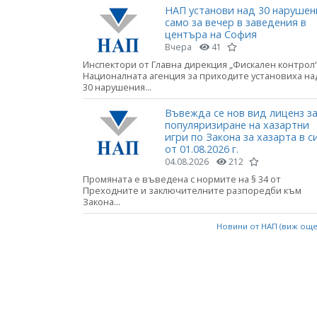
НАП установи над 30 нарушен
само за вечер в заведения в
центъра на София
Вчера
41
Инспектори от Главна дирекция „Фискален контрол“
Националната агенция за приходите установиха на
30 нарушения...
Въвежда се нов вид лиценз з
популяризиране на хазартни
игри по Закона за хазарта в с
от 01.08.2026 г.
04.08.2026
212
Промяната е въведена с нормите на § 34 от
Преходните и заключителните разпоредби към
Закона...
Новини от НАП (виж ощ