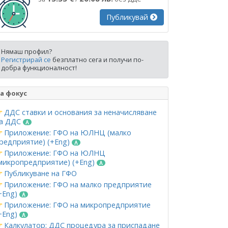
Публикувай
Нямаш профил?
Регистрирай се
безплатно сега и получи по-
добра функционалност!
а фокус
ДДС ставки и основания за неначисляване
а ДДС
Приложение: ГФО на ЮЛНЦ (малко
редприятие) (+Eng)
Приложение: ГФО на ЮЛНЦ
микропредприятие) (+Eng)
Публикуване на ГФО
Приложение: ГФО на малко предприятие
+Eng)
Приложение: ГФО на микропредприятие
+Eng)
Калкулатор: ДДС процедура за приспадане