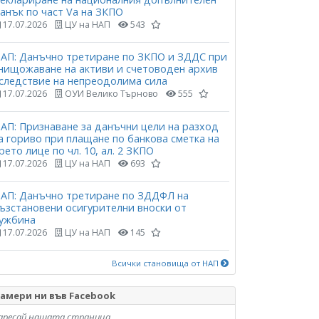
анък по част Vа на ЗКПО
17.07.2026
ЦУ на НАП
543
АП: Данъчно третиране по ЗКПО и ЗДДС при
нищожаване на активи и счетоводен архив
следствие на непреодолима сила
17.07.2026
ОУИ Велико Търново
555
АП: Признаване за данъчни цели на разход
а гориво при плащане по банкова сметка на
рето лице по чл. 10, ал. 2 ЗКПО
17.07.2026
ЦУ на НАП
693
АП: Данъчно третиране по ЗДДФЛ на
ъзстановени осигурителни вноски от
ужбина
17.07.2026
ЦУ на НАП
145
Всички становища от НАП
амери ни във Facebook
аресай нашата страница