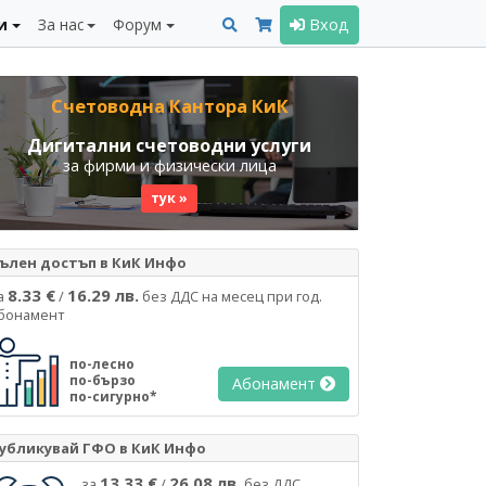
и
За нас
Форум
Вход
Счетоводна Кантора КиК
Дигитални счетоводни услуги
за фирми и физически лица
тук »
ълен достъп в КиК Инфо
8.33 €
16.29 лв.
а
/
без ДДС на месец при год.
бонамент
по-лесно
по-бързо
Абонамент
по-сигурно*
убликувай ГФО в КиК Инфо
13.33 €
26.08 лв.
за
/
без ДДС