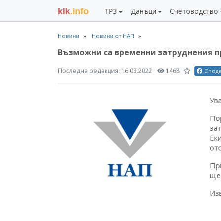
kik
.info
ТРЗ
Данъци
Счетоводство
Новини
Новини от НАП
Възможни са временни затруднения пр
Последна редакция:
16.03.2022
1468
Спод
Ув
По
за
Ек
от
Пр
ще
Из