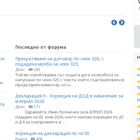
Последно от форума
Н
но
Прекратяване на договор по член 326, с
подадена молба за член 325.
Днес
265
н
Той ме освобождава със същата дата на молбата за
напускане по член 325 с текста, който съм приложила в
ти
предходния коментар, но н...
п
Декларация 6 - Корекция на ДОД в намаление за
(
м.Април 2026
та
Днес
171
Здравейте, Имах болничен за м.АПРИЛ 2026
издаден на 03 юни 2026, което наложи корекции по Д1
(
и Д 6 за осигуровките в ...
(
Корекция на декларация по чл.50
Вчера
408