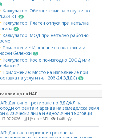
Калкулатор: Обезщетение за отпуски по
л.224 КТ
Калкулатор: Платен отпуск при непълна
одина
Калкулатор: МОД при непълно работно
реме
Приложение: Издаване на платежни и
носни бележки
Калкулатор: Кое е по-изгодно ЕООД или
reelancer?
Приложение: Място на изпълнение при
оставка на услуги (чл. 20б-24 ЗДДС)
тановища на НАП
АП: Данъчно третиране по ЗДДФЛ на
оходи от рента и аренда на земеделска земя
ри физически лица и еднолични търговци
17.07.2026
ЦУ на НАП
1448
АП: Данъчен период и срокове за
еклариране на националния допълнителен