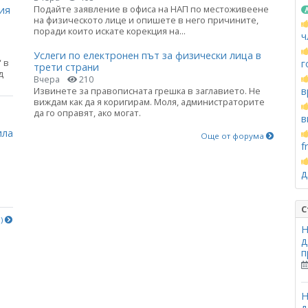
Подайте заявление в офиса на НАП по местоживеене
ия
на физическото лице и опишете в него причините,
поради които искате корекция на...
ч
Услеги по електронен път за физически лица в
 в
г
трети страни
д
Вчера
210
Извинете за правописната грешка в заглавието. Не
в
виждам как да я коригирам. Моля, администраторите
а
да го оправят, ако могат.
в
ила
Още от форума
f
д
С
е)
Н
д
п
Н
д