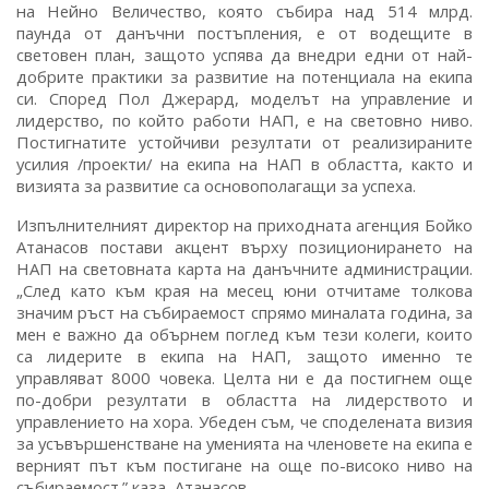
на Нейно Величество, която събира над 514 млрд.
паунда от данъчни постъпления, е от водещите в
световен план, защото успява да внедри едни от най-
добрите практики за развитие на потенциала на екипа
си. Според Пол Джерард, моделът на управление и
лидерство, по който работи НАП, е на световно ниво.
Постигнатите устойчиви резултати от реализираните
усилия /проекти/ на екипа на НАП в областта, както и
визията за развитие са основополагащи за успеха.
Изпълнителният директор на приходната агенция Бойко
Атанасов постави акцент върху позиционирането на
НАП на световната карта на данъчните администрации.
„След като към края на месец юни отчитаме толкова
значим ръст на събираемост спрямо миналата година, за
мен е важно да обърнем поглед към тези колеги, които
са лидерите в екипа на НАП, защото именно те
управляват 8000 човека. Целта ни е да постигнем още
по-добри резултати в областта на лидерството и
управлението на хора. Убеден съм, че споделената визия
за усъвършенстване на уменията на членовете на екипа е
верният път към постигане на още по-високо ниво на
събираемост.” каза Атанасов.