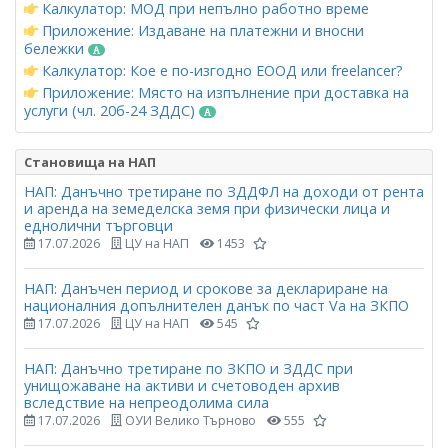
Калкулатор: МОД при непълно работно време
Приложение: Издаване на платежни и вносни
бележки
Калкулатор: Кое е по-изгодно ЕООД или freelancer?
Приложение: Място на изпълнение при доставка на
услуги (чл. 20б-24 ЗДДС)
Становища на НАП
НАП: Данъчно третиране по ЗДДФЛ на доходи от рента
и аренда на земеделска земя при физически лица и
еднолични търговци
17.07.2026
ЦУ на НАП
1453
НАП: Данъчен период и срокове за деклариране на
националния допълнителен данък по част Vа на ЗКПО
17.07.2026
ЦУ на НАП
545
НАП: Данъчно третиране по ЗКПО и ЗДДС при
унищожаване на активи и счетоводен архив
вследствие на непреодолима сила
17.07.2026
ОУИ Велико Търново
555