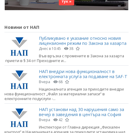
тук »
Новини от НАП
Публикувано е указание относно новия
лицензионен режим по Закона за хазарта
Днес в 10:45
38
Във връзка с промените в Закона за хазарта
приети в § 34 от Преходните и...
НАП внедри нова функционалност в
електронната услуга за подаване на SAF-T
Вчера
68
Националната агенция за приходите внедри
нова функционалност „Файл за материални запаси“ в
електронните подуслуги -...
НАП установи над 30 нарушения само за
вечер в заведения в центъра на София
Вчера
42
Инспектори от Главна дирекция „Фискален
контрол“ в Националната агенция за приходите установиха над