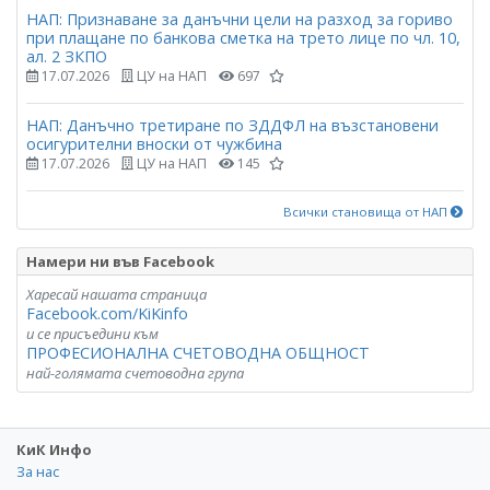
НАП: Признаване за данъчни цели на разход за гориво
при плащане по банкова сметка на трето лице по чл. 10,
ал. 2 ЗКПО
17.07.2026
ЦУ на НАП
697
НАП: Данъчно третиране по ЗДДФЛ на възстановени
осигурителни вноски от чужбина
17.07.2026
ЦУ на НАП
145
Всички становища от НАП
Намери ни във Facebook
Харесай нашата страница
Facebook.com/KiKinfo
и се присъедини към
ПРОФЕСИОНАЛНА СЧЕТОВОДНА ОБЩНОСТ
най-голямата счетоводна група
КиК Инфо
За нас