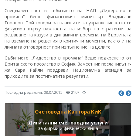
Специален гост в събитието на НАП „Лидерство в
промяна” беше финансовият министър Владислав
Горанов. Той говори за начините на управление като се
фокусира върху важността на избор на стратегии за
решаване на казуси в динамични времена, на бързината
на вземане на решения в критични моменти, както и на
личната отговорност при изпълнение на целите.
Събитието „Лидерство в промяна“ беше подкрепено от
Британското посолство в София. Заместник посланикът г-
жа Сара Райли поздрави Национална агенция за
приходите за постигнатите резултати.
Последна редакция:
08.07.2015
2107
Счетоводна Кантора КиК
Дигитални счетоводни услуги
за фирми и физически лица