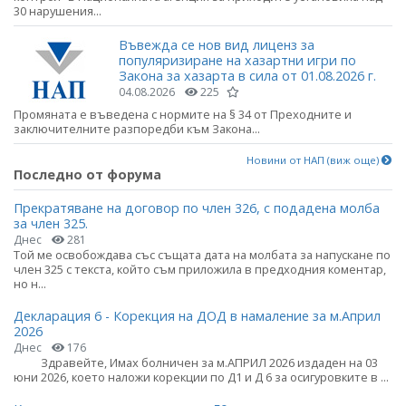
30 нарушения...
Въвежда се нов вид лиценз за
популяризиране на хазартни игри по
Закона за хазарта в сила от 01.08.2026 г.
04.08.2026
225
Промяната е въведена с нормите на § 34 от Преходните и
заключителните разпоредби към Закона...
Новини от НАП (виж още)
Последно от форума
Прекратяване на договор по член 326, с подадена молба
за член 325.
Днес
281
Той ме освобождава със същата дата на молбата за напускане по
член 325 с текста, който съм приложила в предходния коментар,
но н...
Декларация 6 - Корекция на ДОД в намаление за м.Април
2026
Днес
176
Здравейте, Имах болничен за м.АПРИЛ 2026 издаден на 03
юни 2026, което наложи корекции по Д1 и Д 6 за осигуровките в ...