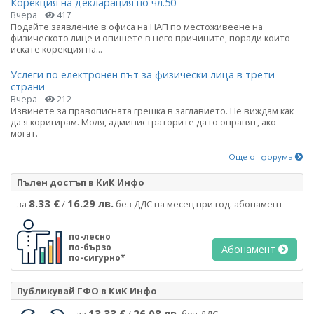
Корекция на декларация по чл.50
Вчера
417
Подайте заявление в офиса на НАП по местоживеене на
физическото лице и опишете в него причините, поради които
искате корекция на...
Услеги по електронен път за физически лица в трети
страни
Вчера
212
Извинете за правописната грешка в заглавието. Не виждам как
да я коригирам. Моля, администраторите да го оправят, ако
могат.
Още от форума
Пълен достъп в КиК Инфо
8.33 €
16.29 лв.
за
/
без ДДС на месец при год. абонамент
по-лесно
по-бързо
Абонамент
по-сигурно*
Публикувай ГФО в КиК Инфо
13.33 €
26.08 лв.
за
/
без ДДС