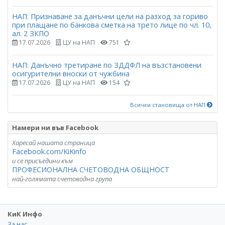
НАП: Признаване за данъчни цели на разход за гориво
при плащане по банкова сметка на трето лице по чл. 10,
ал. 2 ЗКПО
17.07.2026
ЦУ на НАП
751
НАП: Данъчно третиране по ЗДДФЛ на възстановени
осигурителни вноски от чужбина
17.07.2026
ЦУ на НАП
154
Всички становища от НАП
Намери ни във Facebook
Харесай нашата страница
Facebook.com/KiKinfo
и се присъедини към
ПРОФЕСИОНАЛНА СЧЕТОВОДНА ОБЩНОСТ
най-голямата счетоводна група
КиК Инфо
За нас