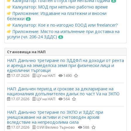
Калкулатор: Платен отпуск при непълна година
Калкулатор: МОД при непълно работно време
Приложение: Издаване на платежни и вносни
бележки
Калкулатор: Кое е по-изгодно ЕООД или freelancer?
Приложение: Място на изпълнение при доставка на
услуги (чл. 20б-24 ЗДДС)
Становища на НАП
НАП: Данъчно третиране по ЗДДФЛ на доходи от рента
и аренда на земеделска земя при физически лица и
еднолични търговци
17.07.2026
ЦУ на НАП
1490
НАП: Данъчен период и срокове за деклариране на
националния допълнителен данък по част Vа на ЗКПО
17.07.2026
ЦУ на НАП
564
НАП: Данъчно третиране по ЗКПО и ЗДДС при
унищожаване на активи и счетоводен архив
вследствие на непреодолима сила
17.07.2026
ОУИ Велико Търново
588