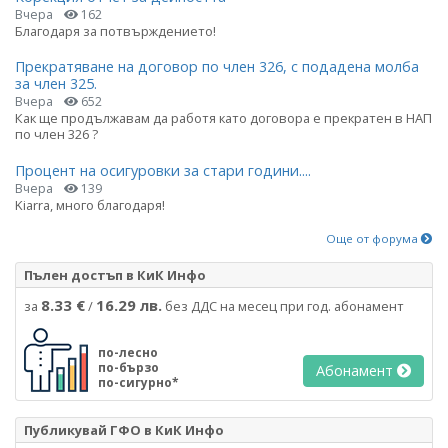
Вчера
162
Благодаря за потвърждението!
Прекратяване на договор по член 326, с подадена молба
за член 325.
Вчера
652
Как ще продължавам да работя като договора е прекратен в НАП
по член 326 ?
Процент на осигуровки за стари години....
Вчера
139
Kiarra, много благодаря!
Още от форума
Пълен достъп в КиК Инфо
8.33 €
16.29 лв.
за
/
без ДДС на месец при год. абонамент
по-лесно
по-бързо
Абонамент
по-сигурно*
Публикувай ГФО в КиК Инфо