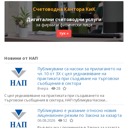
Счетоводна Кантора КиК
Дигитални счетоводни услуги
за фирми и физически лица
тук »
Новини от НАП
Публикувани са насоки за прилагането на
чл. 10 от ЗХ с цел уеднаквяване на
практиката при създаване на търговски
съобщения в сектора
Вчера
28
С цел уеднаквяване на практиката при създаването на
търговски съобщения в сектора, НАП публикува Насоки...
Публикувано е указание относно новия
лицензионен режим по Закона за хазарта
06.08.2026
52
Във връзка с промените в Закона за хазарта