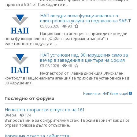
приети в § 34 от Преходните и...
НАП внедри нова функционалност в
електронната услуга за подаване на SAF-T
05.08.2026
90
Националната агенция за приходите внедри
нова функционалност „Файл за материални запаси“ в
електронните подуслуги -...
НАП установи над 30 нарушения само за
вечер в заведения в центъра на София
05.08.2026
46
Инспектори от Главна дирекция „Фискален
контрол“ в Националната агенция за приходите установиха над
30 нарушения...
Новини от НАП (виж още)
Последно от форума
Неплатен творчески отпуск по чл.161
Вчера
174
Въпросът ми е за осигурителния стаж. Търсим вариант как да се
отрази толкова дълго отсъствие.
Корекция отчет за дейността