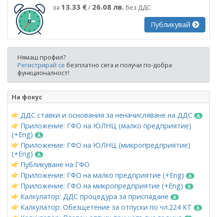
13.33 €
26.08 лв.
за
/
без ДДС
Публикувай
Нямаш профил?
Регистрирай се
безплатно сега и получи по-добра
функционалност!
На фокус
ДДС ставки и основания за неначисляване на ДДС
Приложение: ГФО на ЮЛНЦ (малко предприятие)
(+Eng)
Приложение: ГФО на ЮЛНЦ (микропредприятие)
(+Eng)
Публикуване на ГФО
Приложение: ГФО на малко предприятие (+Eng)
Приложение: ГФО на микропредприятие (+Eng)
Калкулатор: ДДС процедура за приспадане
Калкулатор: Обезщетение за отпуски по чл.224 КТ