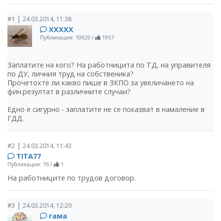
|
#1
24.03.2014, 11:38
ХХХХХ
Публикации: 10929
/
1957
Заплатите на кого? На работницита по ТД, на управителя
по ДУ, личния труд на собственика?
Прочетохте ли какво пише в ЗКПО за увеличането на
фин.резултат в различните случаи?
Едно е сигурно - заплатите не се показват в намаление в
ГДД.
|
#2
24.03.2014, 11:43
TITA77
Публикации: 76
/
1
На работниците по трудов договор.
|
#3
24.03.2014, 12:20
гама