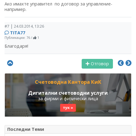
Ако имахте управител по договор за управление-
например.
|
#7
24.03.2014, 13:26
TITA77
Публикации: 76
/
1
Благодаря!
Отговор
Счетоводна Кантора КиК
Дигитални счетоводни услуги
за фирми и физически лица
тук »
Последни Теми