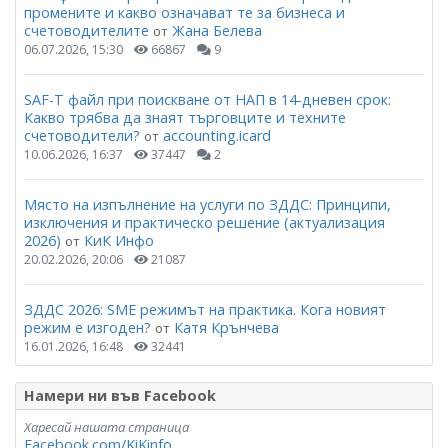
промените и какво означават те за бизнеса и
счетоводителите
Жана Белева
от
06.07.2026, 15:30
66867
9
SAF-T файл при поискване от НАП в 14-дневен срок:
Какво трябва да знаят търговците и техните
счетоводители?
accounting.icard
от
10.06.2026, 16:37
37447
2
Място на изпълнение на услуги по ЗДДС: Принципи,
изключения и практическо решение (актуализация
2026)
КиК Инфо
от
20.02.2026, 20:06
21087
ЗДДС 2026: SME режимът на практика. Кога новият
режим е изгоден?
Катя Крънчева
от
16.01.2026, 16:48
32441
Намери ни във Facebook
Харесай нашата страница
Facebook.com/KiKinfo