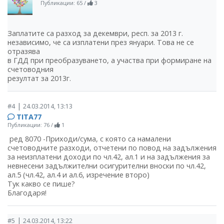
Публикации: 65
/
3
Заплатите са разход за декември, респ. за 2013 г.
независимо, че са изплатени през януари. Това не се
отразява
в ГДД при преобразуването, а участва при формиране на
счетоводния
резултат за 2013г.
|
#4
24.03.2014, 13:13
TITA77
Публикации: 76
/
1
ред 8070 -Приходи/сума, с която са намалени
счетоводните разходи, отчетени по повод на задължения
за неизплатени доходи по чл.42, ал.1 и на задължения за
невнесени задължителни осигурителни вноски по чл.42,
ал.5 (чл.42, ал.4 и ал.6, изречение второ)
Тук какво се пише?
Благодаря!
|
#5
24.03.2014, 13:22