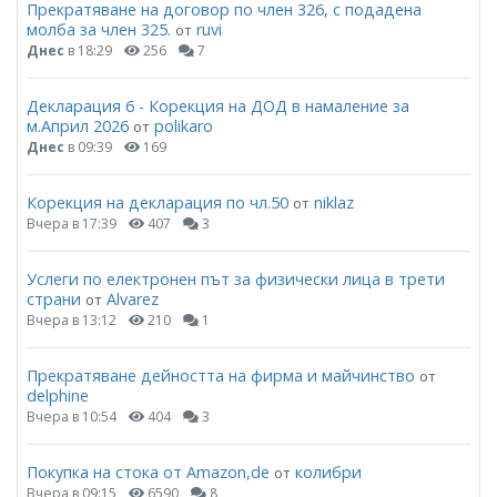
Прекратяване на договор по член 326, с подадена
молба за член 325.
ruvi
от
Днес
в 18:29
256
7
Декларация 6 - Корекция на ДОД в намаление за
м.Април 2026
polikaro
от
Днес
в 09:39
169
Корекция на декларация по чл.50
niklaz
от
Вчера в 17:39
407
3
Услеги по електронен път за физически лица в трети
страни
Alvarez
от
Вчера в 13:12
210
1
Прекратяване дейността на фирма и майчинство
от
delphine
Вчера в 10:54
404
3
Покупка на стока от Amazon,de
колибри
от
Вчера в 09:15
6590
8