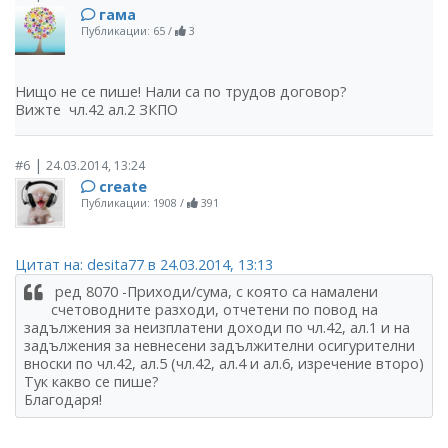
гама
Публикации: 65
/
3
Нищо не се пише! Нали са по трудов договор?
Вижте чл.42 ал.2 ЗКПО
|
#6
24.03.2014, 13:24
create
Публикации: 1908
/
391
Цитат на: desita77 в 24.03.2014, 13:13
ред 8070 -Приходи/сума, с която са намалени
счетоводните разходи, отчетени по повод на
задължения за неизплатени доходи по чл.42, ал.1 и на
задължения за невнесени задължителни осигурителни
вноски по чл.42, ал.5 (чл.42, ал.4 и ал.6, изречение второ)
Тук какво се пише?
Благодаря!