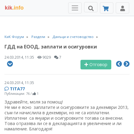
kik
.info
КиК Форум
Раздели
Данъци и счетоводство
ГДД на ЕООД, заплати и осигуровки
24.03.2014, 11:35
9029
7
Отговор
24.03.2014, 11:35
TITA77
Публикации: 76
/
1
Здравейте, моля за помощ!
Не ми е ясно заплатите и осигуровките за декември 2013,
съм ги начислила в декември, но не са изплатени.
Изплатени са януари и осигуровките тогава са внесени.
Това отразява ли се в декларацията в увеличение и ли
намаление. Благодаря!