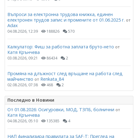
Въпроси за електронна трудова книжка, единен
електронен трудов запис и промените от 01.06.2025 г.
от
Adax
04.08.2026, 12:39
188826
570
Калкулатор: Фиш за работна заплата бруто-нето
от
Катя Крънчева
03.08.2026, 09:21
86434
2
Промяна на длъжност след връщане на работа след
майчинство
Renkata_84
от
02.08.2026, 07:38
468
2
Последно в Новини
От 01.08.2026: Осигуровки, МОД, ТЗПБ, болнични
от
Катя Крънчева
04.08.2026, 05:10
135385
4
НАП финализира правилата за SAF-T: Преглед на