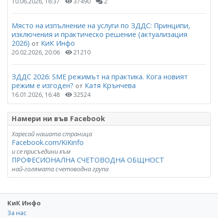
10.06.2026, 16:37
37490
2
Място на изпълнение на услуги по ЗДДС: Принципи,
изключения и практическо решение (актуализация
2026)
КиК Инфо
от
20.02.2026, 20:06
21210
ЗДДС 2026: SME режимът на практика. Кога новият
режим е изгоден?
Катя Крънчева
от
16.01.2026, 16:48
32524
Намери ни във Facebook
Харесай нашата страница
Facebook.com/KiKinfo
и се присъедини към
ПРОФЕСИОНАЛНА СЧЕТОВОДНА ОБЩНОСТ
най-голямата счетоводна група
КиК Инфо
За нас