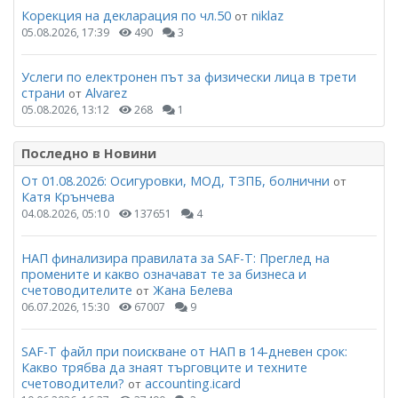
Корекция на декларация по чл.50
niklaz
от
05.08.2026, 17:39
490
3
Услеги по електронен път за физически лица в трети
страни
Alvarez
от
05.08.2026, 13:12
268
1
Последно в Новини
От 01.08.2026: Осигуровки, МОД, ТЗПБ, болнични
от
Катя Крънчева
04.08.2026, 05:10
137651
4
НАП финализира правилата за SAF-T: Преглед на
промените и какво означават те за бизнеса и
счетоводителите
Жана Белева
от
06.07.2026, 15:30
67007
9
SAF-T файл при поискване от НАП в 14-дневен срок:
Какво трябва да знаят търговците и техните
счетоводители?
accounting.icard
от