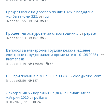
Прекратяване на договор по член 326, с подадена
молба за член 325.
ruvi
от
Вчера в 15:55
684
12
Процент на осигуровки за стари години....
pepster
от
Вчера в 15:13
157
2
Въпроси за електронна трудова книжка, единен
електронен трудов запис и промените от 01.06.2025 г.
от
Kremenasis
Вчера в 11:49
189865
571
ЕТЗ при промяна в % на ЕР на ТЕЛК
dido@kalinel.com
от
Вчера в 08:59
187
Декларация 6 - Корекция на ДОД в намаление за
м.Април 2026
polikaro
от
06.08.2026, 09:39
249