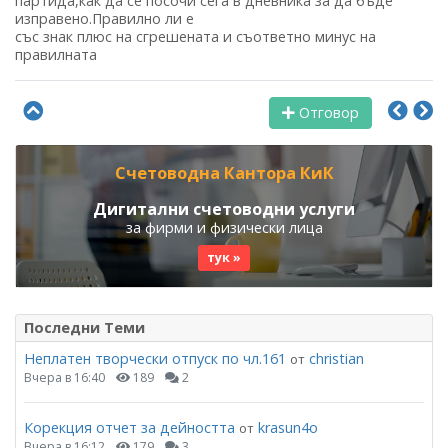
партида,как да се посочи сега в дневника за да бъде
изправено.Правилно ли е
със знак плюс на сгрешената и съответно минус на
правилната
Отговор
Счетоводна Кантора КиК
Дигитални счетоводни услуги
за фирми и физически лица
тук »
Последни Теми
Неплатен творчески отпуск по чл.161
christian
от
Вчера в 16:40
189
2
Корекция отчет за дейността
krasun4o
от
Вчера в 16:12
179
3