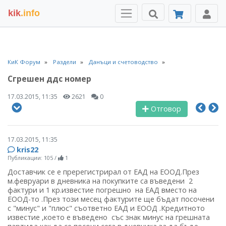
kik
.info
КиК Форум
Раздели
Данъци и счетоводство
Сгрешен ддс номер
17.03.2015, 11:35
2621
0
Отговор
17.03.2015, 11:35
kris22
Публикации: 105
/
1
Доставчик се е пререгистрирал от ЕАД на ЕООД.През
м.февруари в дневника на покупките са въведени 2
фактури и 1 кр.известие погрешно на ЕАД вместо на
ЕООД-то .През този месец фактурите ще бъдат посочени
с "минус" и "плюс" съответно ЕАД и ЕООД .Кредитното
известие ,което е въведено със знак минус на грешната