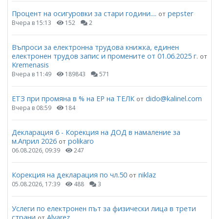
Процент на осигуровки за стари години....
pepster
от
Вчера в 15:13
152
2
Въпроси за електронна трудова книжка, единен
електронен трудов запис и промените от 01.06.2025 г.
от
Kremenasis
Вчера в 11:49
189843
571
ЕТЗ при промяна в % на ЕР на ТЕЛК
dido@kalinel.com
от
Вчера в 08:59
184
Декларация 6 - Корекция на ДОД в намаление за
м.Април 2026
polikaro
от
06.08.2026, 09:39
247
Корекция на декларация по чл.50
niklaz
от
05.08.2026, 17:39
488
3
Услеги по електронен път за физически лица в трети
страни
Alvarez
от