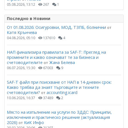
05.08.2026, 13:12
267
1
Последно в Новини
От 01.08.2026: Осигуровки, МОД, ТЗПБ, болнични
от
Катя Крънчева
04.08.2026, 05:10
137610
4
НАП финализира правилата за SAF-T: Преглед на
промените и какво означават те за бизнеса и
счетоводителите
Жана Белева
от
06.07.2026, 15:30
67003
9
SAF-T файл при поискване от НАП в 14-дневен срок:
Какво трябва да знаят търговците и техните
счетоводители?
accounting.icard
от
10.06.2026, 16:37
37489
2
Място на изпълнение на услуги по ЗДДС: Принципи,
изключения и практическо решение (актуализация
2026)
КиК Инфо
от
20.02.2026, 20:06
21207