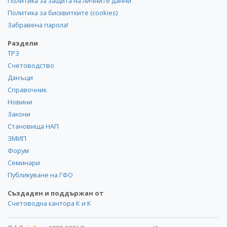
Политика за защита на личните данни
Политика за бисквитките (cookies)
Забравена парола!
Раздели
ТРЗ
Счетоводство
Данъци
Справочник
Новини
Закони
Становища НАП
ЗМИП
Форум
Семинари
Публикуване на ГФО
Създаден и поддържан от
Счетоводна кантора К и К