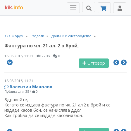
kik
.info
КиК Форум
Раздели
Данъци и счетоводство
Фактура по чл. 21 ал. 2 в брой,
18.08.2016, 11:21
2208
0
Отговор
18.08.2016, 11:21
Валентин Манолов
Публикации: 35
/
0
Здравейте,
Когато се издава фактура по чл. 21 ал.2 в брой и се
издаде касов бон, се начислява ддс?
Как трябва да се издаде касовия бон.