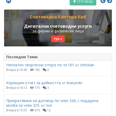
Отговор
Счетоводна Кантора КиК
Дигитални счетоводни услуги
за фирми и физически лица
тук »
Последни Теми
Неплатен творчески отпуск по чл.161
christian
от
Вчера в 16:40
185
2
Корекция отчет за дейността
krasun4o
от
Вчера в 16:12
175
3
Прекратяване на договор по член 326, с подадена
молба за член 325.
ruvi
от
Вчера в 15:55
670
12