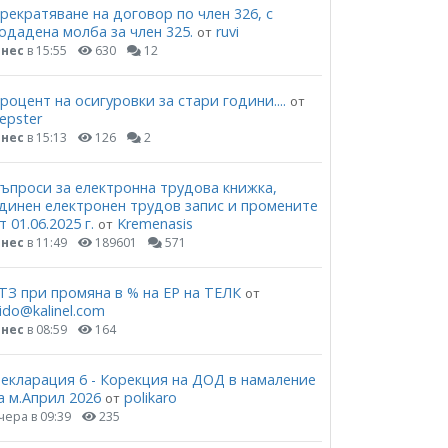
рекратяване на договор по член 326, с
одадена молба за член 325.
ruvi
от
нес
в 15:55
630
12
роцент на осигуровки за стари години....
от
epster
нес
в 15:13
126
2
ъпроси за електронна трудова книжка,
динен електронен трудов запис и промените
т 01.06.2025 г.
Kremenasis
от
нес
в 11:49
189601
571
ТЗ при промяна в % на ЕР на ТЕЛК
от
ido@kalinel.com
нес
в 08:59
164
екларация 6 - Корекция на ДОД в намаление
а м.Април 2026
polikaro
от
чера в 09:39
235