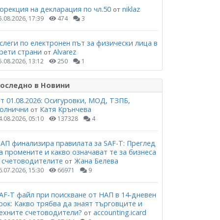
орекция на декларация по чл.50
niklaz
от
5.08.2026, 17:39
474
3
слеги по електронен път за физически лица в
рети страни
Alvarez
от
5.08.2026, 13:12
250
1
оследно в Новини
т 01.08.2026: Осигуровки, МОД, ТЗПБ,
олнични
Катя Крънчева
от
4.08.2026, 05:10
137328
4
АП финализира правилата за SAF-T: Преглед
а промените и какво означават те за бизнеса
 счетоводителите
Жана Белева
от
6.07.2026, 15:30
66971
9
AF-T файл при поискване от НАП в 14-дневен
рок: Какво трябва да знаят търговците и
ехните счетоводители?
accounting.icard
от