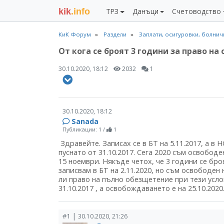
kik
.info
ТРЗ
Данъци
Счетоводство
КиК Форум
Раздели
Заплати, осигуровки, болни
От кога се броят 3 години за право н
30.10.2020, 18:12
2032
1
30.10.2020, 18:12
Sanada
Публикации: 1
/
1
Здравейте. Записах се в БТ на 5.11.2017, а в 
пуснато от 31.10.2017. Сега 2020 съм освободен
15 ноември. Някъде четох, че 3 години се бро
записвам в БТ на 2.11.2020, но съм освободен 
ли право на пълно обезщетение при тези усло
31.10.2017 , а освобождаването е на 25.10.2020
|
#1
30.10.2020, 21:26