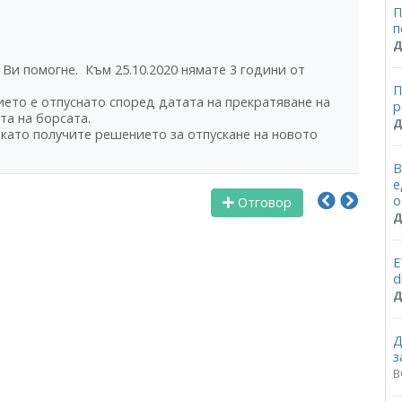
П
п
Д
Ви помогне. Към 25.10.2020 нямате 3 години от
П
ето е отпуснато според датата на прекратяване на
p
та на борсата.
Д
 като получите решението за отпускане на новото
В
е
о
Отговор
Д
Е
d
Д
Д
з
В