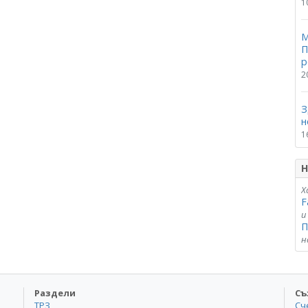
1
М
П
р
2
З
н
1
Н
Х
F
и
П
н
Раздели
Съ
ТРЗ
Сч