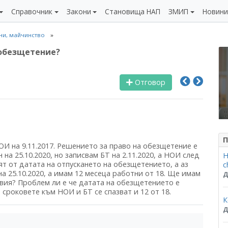
Справочник
Закони
Становища НАП
ЗМИП
Новин
чни, майчинство
а обезщетение?
Отговор
П
НОИ на 9.11.2017. Решението за право на обезщетение е
 на 25.10.2020, но записвам БТ на 2.11.2020, а НОИ след
Н
ят от датата на отпускането на обезщетението, а аз
c
на 25.10.2020, а имам 12 месеца работни от 18. Ще имам
Д
вия? Проблем ли е че датата на обезщетението е
. сроковете към НОИ и БТ се спазват и 12 от 18.
К
Д