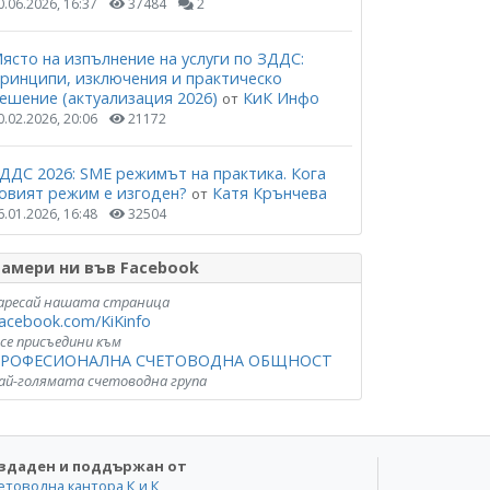
0.06.2026, 16:37
37484
2
ясто на изпълнение на услуги по ЗДДС:
ринципи, изключения и практическо
ешение (актуализация 2026)
КиК Инфо
от
0.02.2026, 20:06
21172
ДДС 2026: SME режимът на практика. Кога
овият режим е изгоден?
Катя Крънчева
от
6.01.2026, 16:48
32504
амери ни във Facebook
аресай нашата страница
acebook.com/KiKinfo
 се присъедини към
РОФЕСИОНАЛНА СЧЕТОВОДНА ОБЩНОСТ
ай-голямата счетоводна група
здаден и поддържан от
етоводна кантора К и К