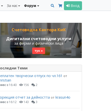
и
За нас
Форум
Вход
Счетоводна Кантора КиК
Дигитални счетоводни услуги
за фирми и физически лица
тук »
оследни Теми
еплатен творчески отпуск по чл.161
от
hristian
нес
в 16:40
156
2
орекция отчет за дейността
krasun4o
от
нес
в 16:12
143
3