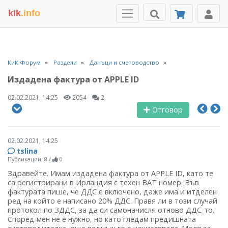
kik
.info
КиК Форум
Раздели
Данъци и счетоводство
Издадена фактура от APPLE ID
02.02.2021, 14:25
2054
2
Отговор
02.02.2021, 14:25
tslina
Публикации: 8
/
0
Здравейте. Имам издадена фактура от APPLE ID, като те
са регистрирани в Ирландия с техен ВАТ номер. Във
фактурата пише, че ДДС е включено, даже има и итделен
ред на който е написано 20% ДДС. Правя ли в този случай
протокол по ЗДДС, за да си самоначисля отново ДДС-то.
Според мен не е нужно, но като гледам предишната