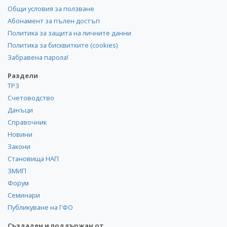
Общи условия за ползване
Абонамент за пълен достъп
Политика за защита на личните данни
Политика за бисквитките (cookies)
Забравена парола!
Раздели
ТРЗ
Счетоводство
Данъци
Справочник
Новини
Закони
Становища НАП
ЗМИП
Форум
Семинари
Публикуване на ГФО
Създаден и поддържан от