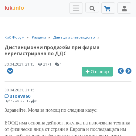
kik
.info
КиК Форум
Раздели
Данъци и счетоводство
Дистанционни продажби при фирма
нерегистрирана по ДДС
30.04.2021, 21:15
2171
1
Отговор
30.04.2021, 21:15
stoeva60
Публикации: 1
/
0
Здравейте. Моля за помощ по следния казус:
ЕООД има основна дейност покупка на използвана техника
от физически лица от страни в Европа и последващата им
продажба отново на физически лица намиращи се извън