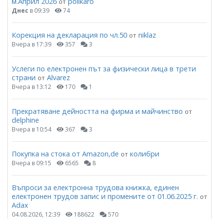
м.Април 2026
polikaro
от
Днес
в 09:39
74
Корекция на декларация по чл.50
niklaz
от
Вчера в 17:39
357
3
Услеги по електронен път за физически лица в трети
страни
Alvarez
от
Вчера в 13:12
170
1
Прекратяване дейността на фирма и майчинство
от
delphine
Вчера в 10:54
367
3
Покупка на стока от Amazon,de
колибри
от
Вчера в 09:15
6565
8
Въпроси за електронна трудова книжка, единен
електронен трудов запис и промените от 01.06.2025 г.
от
Adax
04.08.2026, 12:39
188622
570