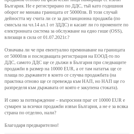
България. Не е регистрирано по ДДС, тъй като годишния
оборот не минава границата от 50000лв. В този случай
дейността му счита ли се за дистанционна продажба (по
смисъла на чл.14 ал.1 от ЗДДС) и касаят ли го промените по
електронната система за обслужване на едно гише (OSS),
влизащи в сила от 01.07.2021г.?
Означава ли че при евентуално преминаване на границата
от 50000лв и последващата регистрация на ЕООД-то по
ДДС, самото ДДС ще се дължи в България при следващите
продажби в размер на 10000 EUR, а от там нататък ще се
плаща по държавите в които се случва продажбата (на
практика отново ще се превежда към НАП, но НАП ще го
разпределя към държавата от която е закупена стоката).
И само за потвърждение – въпросния праг от 10000 EUR е
сумарен за всички продажби извън България, а не е за всяка
страна по отделно, нали?
Благодаря предварително!