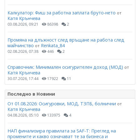
Калкулатор: Фиш за работна заплата бруто-нето
от
Катя Крънчева
03.08.2026, 09:21
86398
2
Промяна на длъжност след връщане на работа след
майчинство
Renkata_84
от
02.08.2026, 07:38
446
2
Справочник: Минимален осигурителен доход (МОД)
от
Катя Крънчева
30.07.2026, 17:44
17922
11
Последно в Новини
От 01.08.2026: Осигуровки, МОД, ТЗПБ, болнични
от
Катя Крънчева
04.08.2026, 05:10
133975
4
НАП финализира правилата за SAF-T: Преглед на
промените и какво означават те за бизнеса и