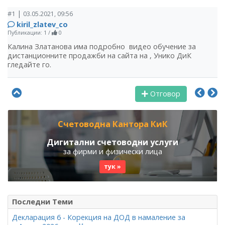
|
#1
03.05.2021, 09:56
kiril_zlatev_co
Публикации: 1
/
0
Калина Златанова има подробно видео обучение за
дистанционните продажби на сайта на , Унико ДиК
гледайте го.
Отговор
Счетоводна Кантора КиК
Дигитални счетоводни услуги
за фирми и физически лица
тук »
Последни Теми
Декларация 6 - Корекция на ДОД в намаление за