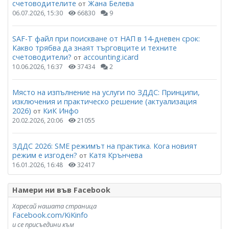
счетоводителите
Жана Белева
от
06.07.2026, 15:30
66830
9
SAF-T файл при поискване от НАП в 14-дневен срок:
Какво трябва да знаят търговците и техните
счетоводители?
accounting.icard
от
10.06.2026, 16:37
37434
2
Място на изпълнение на услуги по ЗДДС: Принципи,
изключения и практическо решение (актуализация
2026)
КиК Инфо
от
20.02.2026, 20:06
21055
ЗДДС 2026: SME режимът на практика. Кога новият
режим е изгоден?
Катя Крънчева
от
16.01.2026, 16:48
32417
Намери ни във Facebook
Харесай нашата страница
Facebook.com/KiKinfo
и се присъедини към