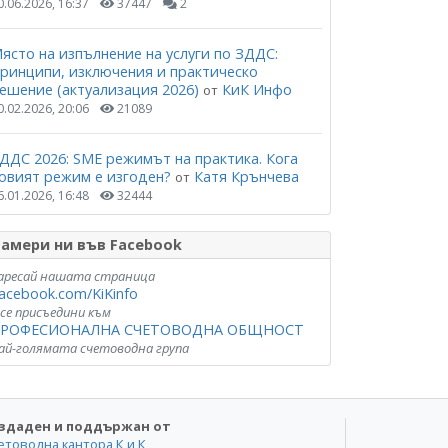
0.06.2026, 16:37
37447
2
ясто на изпълнение на услуги по ЗДДС:
ринципи, изключения и практическо
ешение (актуализация 2026)
КиК Инфо
от
0.02.2026, 20:06
21089
ДДС 2026: SME режимът на практика. Кога
овият режим е изгоден?
Катя Крънчева
от
6.01.2026, 16:48
32444
амери ни във Facebook
аресай нашата страница
acebook.com/KiKinfo
 се присъедини към
РОФЕСИОНАЛНА СЧЕТОВОДНА ОБЩНОСТ
ай-голямата счетоводна група
здаден и поддържан от
етоводна кантора К и К