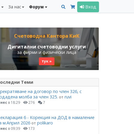
и
За нас
Форум
Вход
Счетоводна Кантора КиК
Дигитални счетоводни услуги
за фирми и физически лица
тук »
оследни Теми
рекратяване на договор по член 326, с
одадена молба за член 325.
ruvi
от
нес
в 18:29
276
7
екларация 6 - Корекция на ДОД в намаление
а м.Април 2026
polikaro
от
нес
в 09:39
173