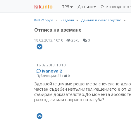
kik
.info
ТРЗ
Данъци
Счетоводство
КиК Форум
Раздели
Данъци и счетоводство
Отписв.на вземане
18.02.2013, 10:10
2875
0
18.02.2013, 10:10
Ivanova 2
Публикации: 27
/
0
Здравейте ,имаме решение за спечелено дело 
Частен съдебен изпълнител.Решението е от 2
събирам доказателство.До момента абсолютно
разход ли или направо на загуба?