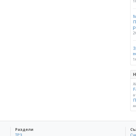
1
М
П
р
2
З
н
1
Н
Х
F
и
П
н
Раздели
Съ
ТРЗ
Сч