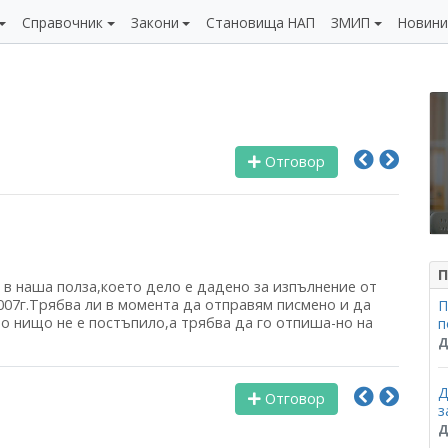
Справочник
Закони
Становища НАП
ЗМИП
Новин
Отговор
П
в наша полза,което дело е дадено за изпълнение от
007г.Трябва ли в момента да отправям писмено и да
П
 нищо не е постъпило,а трябва да го отпиша-но на
п
Д
Д
Отговор
з
Д