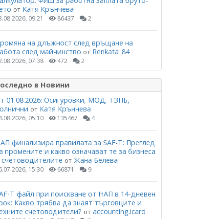
алкулатор: Фиш за работна заплата бруто-
ето
Катя Крънчева
от
3.08.2026, 09:21
86437
2
ромяна на длъжност след връщане на
абота след майчинство
Renkata_84
от
2.08.2026, 07:38
472
2
оследно в Новини
т 01.08.2026: Осигуровки, МОД, ТЗПБ,
олнични
Катя Крънчева
от
4.08.2026, 05:10
135467
4
АП финализира правилата за SAF-T: Преглед
а промените и какво означават те за бизнеса
 счетоводителите
Жана Белева
от
6.07.2026, 15:30
66871
9
AF-T файл при поискване от НАП в 14-дневен
рок: Какво трябва да знаят търговците и
ехните счетоводители?
accounting.icard
от