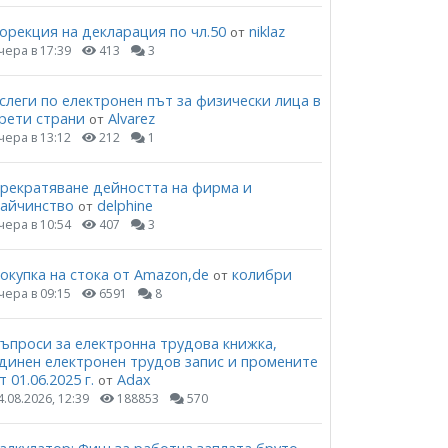
орекция на декларация по чл.50
niklaz
от
чера в 17:39
413
3
слеги по електронен път за физически лица в
рети страни
Alvarez
от
чера в 13:12
212
1
рекратяване дейността на фирма и
айчинство
delphine
от
чера в 10:54
407
3
окупка на стока от Amazon,de
колибри
от
чера в 09:15
6591
8
ъпроси за електронна трудова книжка,
динен електронен трудов запис и промените
т 01.06.2025 г.
Adax
от
4.08.2026, 12:39
188853
570