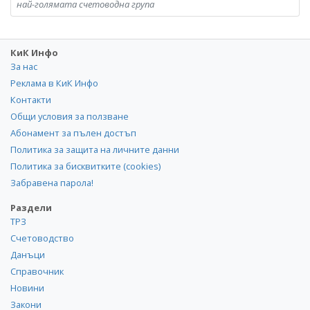
най-голямата счетоводна група
КиК Инфо
За нас
Реклама в КиК Инфо
Контакти
Общи условия за ползване
Абонамент за пълен достъп
Политика за защита на личните данни
Политика за бисквитките (cookies)
Забравена парола!
Раздели
ТРЗ
Счетоводство
Данъци
Справочник
Новини
Закони