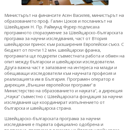
Министърът на финансите Асен Василев, министърът на
образованието проф. Галин Цоков и посланикът на
Швейцария Н. Пр. Раймунд Фурер подписаха
програмното споразумение за Швейцарско-българската
програма за научни изследвания, част от Втория
швейцарски принос към разширения Европейски съюз. С
бюджет от почти 12 млн. швейцарски франка,
програмата ще подкрепи съвместната работа и обмен на
опит между български и швейцарски изследователи.
Друга важна част е запазване на интереса на млади и
обещаващи изследователи към научната професия и
реализацията им в България. Програмен оператор е
дирекция „Външни европейски програми“ в
Министерство на образованието и науката“, а дирекция
„Наука“ съвместно с Швейцарската фондация за научни
изследвания ще координират изпълнението от
българска и швейцарска страна.
Швейцарско-българската програма за научни
изследвания е първата официално одобрена и