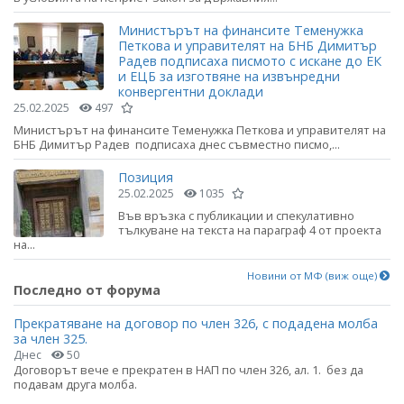
Министърът на финансите Теменужка
Петкова и управителят на БНБ Димитър
Радев подписаха писмото с искане до ЕК
и ЕЦБ за изготвяне на извънредни
конвергентни доклади
25.02.2025
497
Министърът на финансите Теменужка Петкова и управителят на
БНБ Димитър Радев подписаха днес съвместно писмо,...
Позиция
25.02.2025
1035
Във връзка с публикации и спекулативно
тълкуване на текста на параграф 4 от проекта
на...
Новини от МФ (виж още)
Последно от форума
Прекратяване на договор по член 326, с подадена молба
за член 325.
Днес
50
Договорът вече е прекратен в НАП по член 326, ал. 1. без да
подавам друга молба.