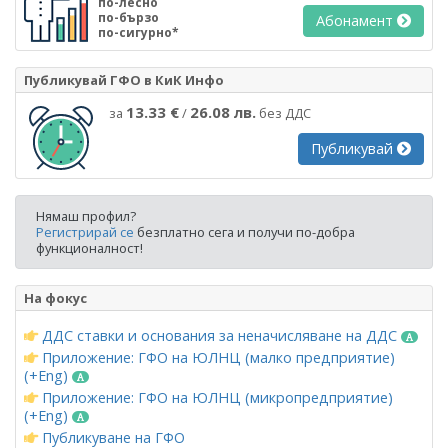
по-лесно
по-бързо
Абонамент
по-сигурно*
Публикувай ГФО в КиК Инфо
13.33 €
26.08 лв.
за
/
без ДДС
Публикувай
Нямаш профил?
Регистрирай се
безплатно сега и получи по-добра
функционалност!
На фокус
ДДС ставки и основания за неначисляване на ДДС
Приложение: ГФО на ЮЛНЦ (малко предприятие)
(+Eng)
Приложение: ГФО на ЮЛНЦ (микропредприятие)
(+Eng)
Публикуване на ГФО