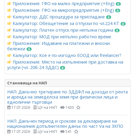
Приложение: ГФО на малко предприятие (+Eng)
Приложение: ГФО на микропредприятие (+Eng)
Калкулатор: ДДС процедура за приспадане
Калкулатор: Обезщетение за отпуски по чл.224 КТ
Калкулатор: Платен отпуск при непълна година
Калкулатор: МОД при непълно работно време
Приложение: Издаване на платежни и вносни
бележки
Калкулатор: Кое е по-изгодно ЕООД или freelancer?
Приложение: Място на изпълнение при доставка на
услуги (чл. 20б-24 ЗДДС)
Становища на НАП
НАП: Данъчно третиране по ЗДДФЛ на доходи от рента
и аренда на земеделска земя при физически лица и
еднолични търговци
17.07.2026
ЦУ на НАП
1430
НАП: Данъчен период и срокове за деклариране на
националния допълнителен данък по част Vа на ЗКПО
17.07.2026
ЦУ на НАП
541