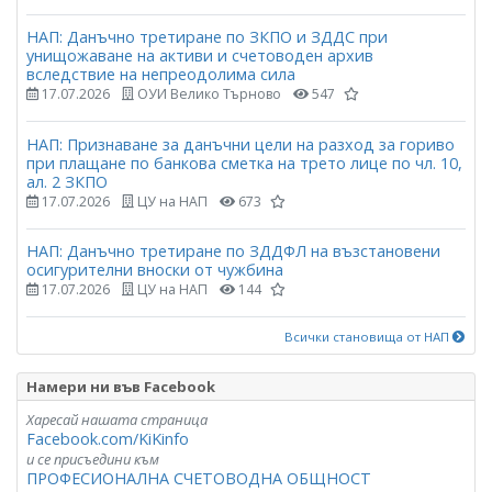
НАП: Данъчно третиране по ЗКПО и ЗДДС при
унищожаване на активи и счетоводен архив
вследствие на непреодолима сила
17.07.2026
ОУИ Велико Търново
547
НАП: Признаване за данъчни цели на разход за гориво
при плащане по банкова сметка на трето лице по чл. 10,
ал. 2 ЗКПО
17.07.2026
ЦУ на НАП
673
НАП: Данъчно третиране по ЗДДФЛ на възстановени
осигурителни вноски от чужбина
17.07.2026
ЦУ на НАП
144
Всички становища от НАП
Намери ни във Facebook
Харесай нашата страница
Facebook.com/KiKinfo
и се присъедини към
ПРОФЕСИОНАЛНА СЧЕТОВОДНА ОБЩНОСТ