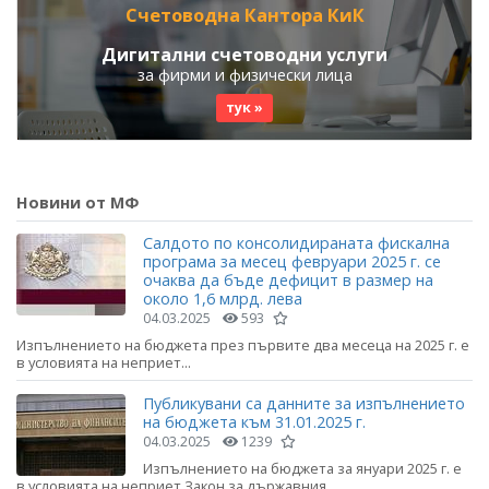
Счетоводна Кантора КиК
Дигитални счетоводни услуги
за фирми и физически лица
тук »
Новини от МФ
Салдото по консолидираната фискална
програма за месец февруари 2025 г. се
очаква да бъде дефицит в размер на
около 1,6 млрд. лева
04.03.2025
593
Изпълнението на бюджета през първите два месеца на 2025 г. е
в условията на неприет...
Публикувани са данните за изпълнението
на бюджета към 31.01.2025 г.
04.03.2025
1239
Изпълнението на бюджета за януари 2025 г. е
в условията на неприет Закон за държавния...