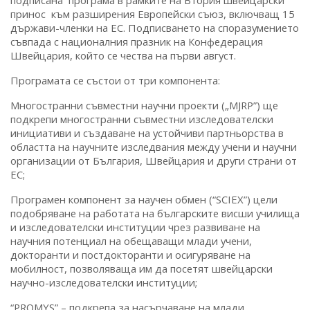
подписана програма в рамките на Втория швейцарски
принос към разширения Европейски съюз, включващ 15
държави-членки на ЕС. Подписването на споразумението
съвпада с националния празник на Конфедерация
Швейцария, който се чества на първи август.
Програмата се състои от три компонента:
Многостранни съвместни научни проекти („MJRP”) ще
подкрепи многостранни съвместни изследователски
инициативи и създаване на устойчиви партньорства в
областта на научните изследвания между учени и научни
организации от България, Швейцария и други страни от
ЕС;
Програмен компонент за научен обмен (“SCIEX”) цели
подобряване на работата на българските висши училища
и изследователски институции чрез развиване на
научния потенциал на обещаващи млади учени,
докторанти и постдокторанти и осигуряване на
мобилност, позволяваща им да посетят швейцарски
научно-изследователски институции;
“PROMYS” – подкрепа за насърчаване на млади