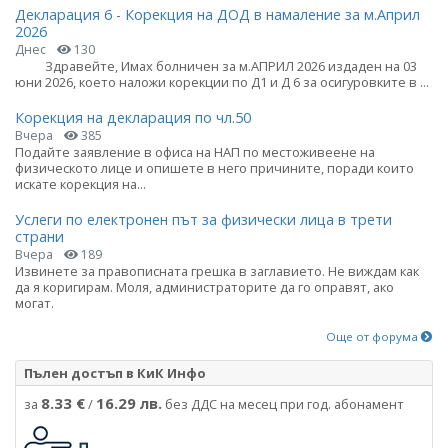
Декларация 6 - Корекция на ДОД в намаление за м.Април
2026
Днес
130
Здравейте, Имах болничен за м.АПРИЛ 2026 издаден на 03
юни 2026, което наложи корекции по Д1 и Д 6 за осигуровките в ...
Корекция на декларация по чл.50
Вчера
385
Подайте заявление в офиса на НАП по местоживеене на
физическото лице и опишете в него причините, поради които
искате корекция на...
Услеги по електронен път за физически лица в трети
страни
Вчера
189
Извинете за правописната грешка в заглавието. Не виждам как
да я коригирам. Моля, администраторите да го оправят, ако
могат.
Още от форума
Пълен достъп в КиК Инфо
8.33 €
16.29 лв.
за
/
без ДДС на месец при год. абонамент