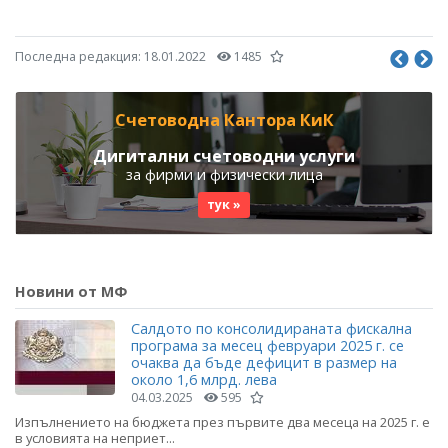
Последна редакция:
18.01.2022
1485
Счетоводна Кантора КиК
Дигитални счетоводни услуги
за фирми и физически лица
тук »
Новини от МФ
Салдото по консолидираната фискална
програма за месец февруари 2025 г. се
очаква да бъде дефицит в размер на
около 1,6 млрд. лева
04.03.2025
595
Изпълнението на бюджета през първите два месеца на 2025 г. е
в условията на неприет...