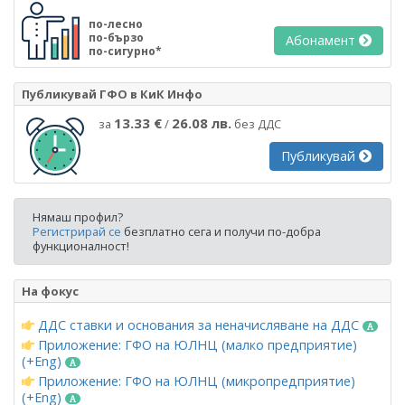
по-лесно
по-бързо
Абонамент
по-сигурно*
Публикувай ГФО в КиК Инфо
13.33 €
26.08 лв.
за
/
без ДДС
Публикувай
Нямаш профил?
Регистрирай се
безплатно сега и получи по-добра
функционалност!
На фокус
ДДС ставки и основания за неначисляване на ДДС
Приложение: ГФО на ЮЛНЦ (малко предприятие)
(+Eng)
Приложение: ГФО на ЮЛНЦ (микропредприятие)
(+Eng)