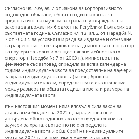
Съгласно чл. 209, ал. 7 от Закона за корпоративното
подоходно облагане, общата годишна квота за
предоставяне на ваучери за храна се утвърждава със
закона за държавния бюджет на Република България за
съответната година. Съгласно чл. 12, ал. 2 от Наредба №
7 от 2003 г. за условията и реда за издаване и отнемане
на разрешение за извършване на дейност като оператор
на ваучери за храна и осъществяване дейност като
оператор (Наредба № 7 от 2003 г.), министърът на
финансите със заповед определя за всяка календарна
година индивидуална квота за предоставяне на ваучери
за храна (индивидуална квота) и общ брой на
индивидуалните квоти, определен като съотношение
между размера на общата годишна квота и размера на
индивидуалната квота.
Към настоящия момент няма влязъл в сила закон за
държавния бюджет за 2022 г., заради това не е
утвърдена обща годишна квота за предоставяне на
ваучери за храна, съответно не е определена
индивидуална квота и общ брой на индивидуалните
квоти за 2022 г. На практика в момента липсва