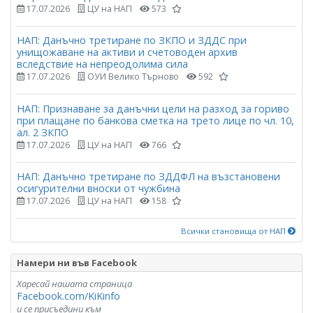
17.07.2026
ЦУ на НАП
573
НАП: Данъчно третиране по ЗКПО и ЗДДС при
унищожаване на активи и счетоводен архив
вследствие на непреодолима сила
17.07.2026
ОУИ Велико Търново
592
НАП: Признаване за данъчни цели на разход за гориво
при плащане по банкова сметка на трето лице по чл. 10,
ал. 2 ЗКПО
17.07.2026
ЦУ на НАП
766
НАП: Данъчно третиране по ЗДДФЛ на възстановени
осигурителни вноски от чужбина
17.07.2026
ЦУ на НАП
158
Всички становища от НАП
Намери ни във Facebook
Харесай нашата страница
Facebook.com/KiKinfo
и се присъедини към