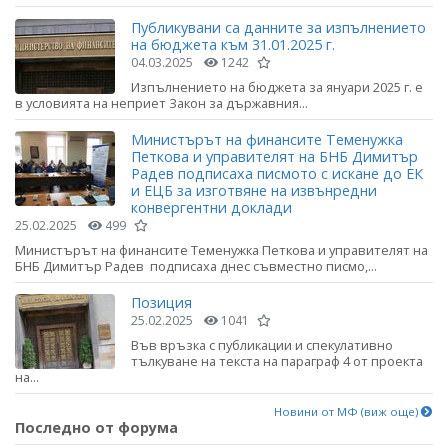
Публикувани са данните за изпълнението
на бюджета към 31.01.2025 г.
04.03.2025
1242
Изпълнението на бюджета за януари 2025 г. е
в условията на неприет Закон за държавния...
Министърът на финансите Теменужка
Петкова и управителят на БНБ Димитър
Радев подписаха писмото с искане до ЕК
и ЕЦБ за изготвяне на извънредни
конвергентни доклади
25.02.2025
499
Министърът на финансите Теменужка Петкова и управителят на
БНБ Димитър Радев подписаха днес съвместно писмо,...
Позиция
25.02.2025
1041
Във връзка с публикации и спекулативно
тълкуване на текста на параграф 4 от проекта
на...
Новини от МФ (виж още)
Последно от форума