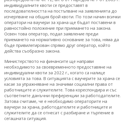
индивидуалните квоти се предоставят в
последователността на постъпване на заявленията до
изчерпване на общия брой квоти. По този начин всички
оператори на ваучери за храна ще бъдат поставени в
равностойно положение при приемането на закона.
Освен това оператор, подал заявление преди
приемането на нормативно основание за това, няма да
бъде привилегирован спрямо друг оператор, който
действа съобразно закона.
Министерството на финансите ще направи
необходимото за своевременното предоставяне на
индивидуални квоти за 2022 г., когато са налице
условията за това. В ситуацията с ваучерите за храна се
касае за упражняване на значими социални права от
работниците и служителите. Това кореспондира и със
съответните данъчни преференции за работодателите.
Затова считаме, че е необходимо операторите на
ваучери за храна, работодателите и работниците и
служителите да се отнесат с разбиране и търпение в
сегашната ситуация.