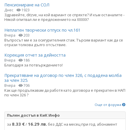
Пенсиониране на СОЛ
Днес
1923
Здравейте, ditzve, на кой вариант се спряхте? И към останалите -
Някой опитвал ли е предложението на ХХХХХ?
Неплатен творчески отпуск по чл.161
Вчера
203
Въпросът ми е за осигурителния стаж. Търсим вариант как да се
отрази толкова дълго отсъствие.
Корекция отчет за дейността
Вчера
186
Благодаря за потвърждението!
Прекратяване на договор по член 326, с подадена молба
за член 325.
Вчера
706
Как ще продължавам да работя като договора е прекратен в НАП
по член 326 ?
Още от форума
Пълен достъп в КиК Инфо
8.33 €
16.29 лв.
за
/
без ДДС на месец при год. абонамент