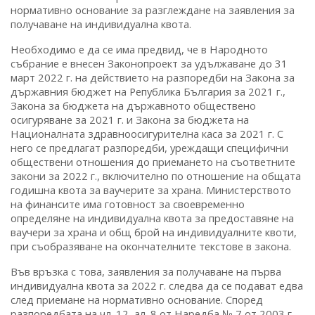
нормативно основание за разглеждане на заявления за
получаване на индивидуална квота.
Необходимо е да се има предвид, че в Народното
събрание е внесен Законопроект за удължаване до 31
март 2022 г. на действието на разпоредби на Закона за
държавния бюджет на Република България за 2021 г.,
Закона за бюджета на държавното обществено
осигуряване за 2021 г. и Закона за бюджета на
Националната здравноосигурителна каса за 2021 г. С
него се предлагат разпоредби, уреждащи специфични
обществени отношения до приемането на съответните
закони за 2022 г., включително по отношение на общата
годишна квота за ваучерите за храна. Министерството
на финансите има готовност за своевременно
определяне на индивидуална квота за предоставяне на
ваучери за храна и общ брой на индивидуалните квоти,
при съобразяване на окончателните текстове в закона.
Във връзка с това, заявления за получаване на първа
индивидуална квота за 2022 г. следва да се подават едва
след приемане на нормативно основание. Според
разпоредбата на чл. 12, ал. 8 от Наредба № 7 от 2003 г.