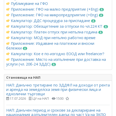
Публикуване на ГФО
Приложение: ГФО на малко предприятие (+Eng)
Приложение: ГФО на микропредприятие (+Eng)
Калкулатор: ДДС процедура за приспадане
Калкулатор: Обезщетение за отпуски по чл.224 КТ
Калкулатор: Платен отпуск при непълна година
Калкулатор: МОД при непълно работно време
Приложение: Издаване на платежни и вносни
бележки
Калкулатор: Кое е по-изгодно ЕООД или freelancer?
Приложение: Място на изпълнение при доставка на
услуги (чл. 20б-24 ЗДДС)
Становища на НАП
НАП: Данъчно третиране по ЗДДФЛ на доходи от рента
и аренда на земеделска земя при физически лица и
еднолични търговци
17.07.2026
ЦУ на НАП
1500
НАП: Данъчен период и срокове за деклариране на
националния допълнителен данък по част Vа на ЗКПО