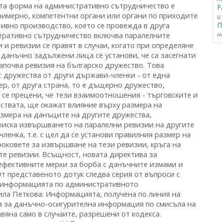
F
и
П
н