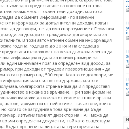
д
Н
у
в
Н
з
т
Н
в
ч
Н
Х