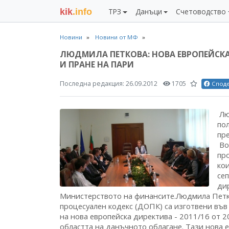
kik
.info
ТРЗ
Данъци
Счетоводство
Новини
Новини от МФ
ЛЮДМИЛА ПЕТКОВА: НОВА ЕВРОПЕЙСК
И ПРАНЕ НА ПАРИ
Последна редакция:
26.09.2012
1705
Спод
Людмила Петкова, директор на дирекция „Данъчна политика" в Министерството на финансите, в интервю за предаването „Финанси на Фокус" на Радио „Фокус". Водещ: Темата днес обхваща промените в Данъчно процесуалния осигурителен кодекс, проектозаконът за които бе приет единодушно на първо четене на 19-ти септември. С тях ще ни запознае Людмила Петкова, директор на дирекция „Данъчна политика" в Министерството на финансите.Людмила Петкова: Промените в Данъчно-осигурителния и процесуален кодекс (ДОПК) са изготвени във връзка с въвеждане в националното законодателство на нова европейска директива - 2011/16