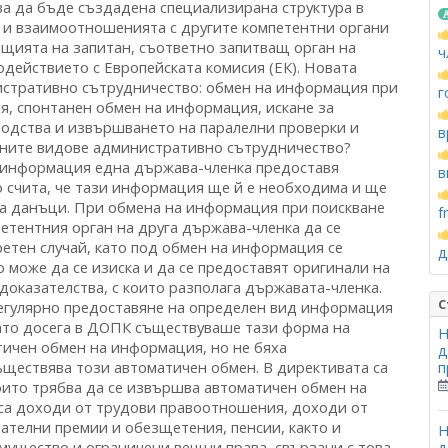
ч
г
в
в
f
д
С
Н
д
п
Н
д