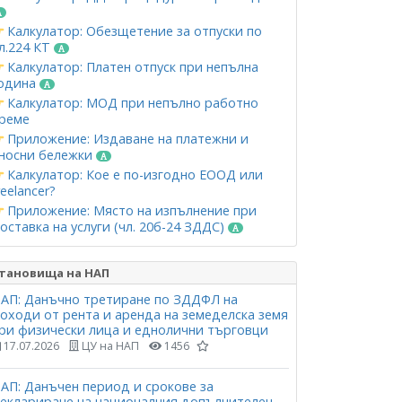
Калкулатор: Обезщетение за отпуски по
л.224 КТ
Калкулатор: Платен отпуск при непълна
одина
Калкулатор: МОД при непълно работно
реме
Приложение: Издаване на платежни и
носни бележки
Калкулатор: Кое е по-изгодно ЕООД или
reelancer?
Приложение: Място на изпълнение при
оставка на услуги (чл. 20б-24 ЗДДС)
тановища на НАП
АП: Данъчно третиране по ЗДДФЛ на
оходи от рента и аренда на земеделска земя
ри физически лица и еднолични търговци
17.07.2026
ЦУ на НАП
1456
АП: Данъчен период и срокове за
еклариране на националния допълнителен