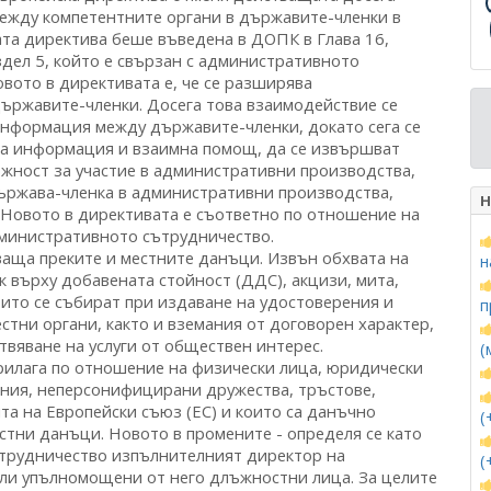
Н
н
п
(
(
(