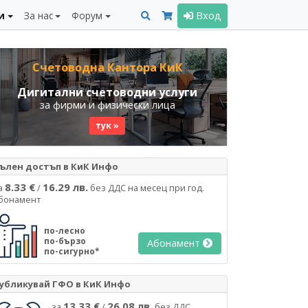
и
За нас
Форум
Вход
Счетоводна Кантора КиК
Дигитални счетоводни услуги
за фирми и физически лица
тук »
ълен достъп в КиК Инфо
8.33 €
16.29 лв.
а
/
без ДДС на месец при год.
бонамент
по-лесно
по-бързо
Абонамент
по-сигурно*
убликувай ГФО в КиК Инфо
13.33 €
26.08 лв.
за
/
без ДДС