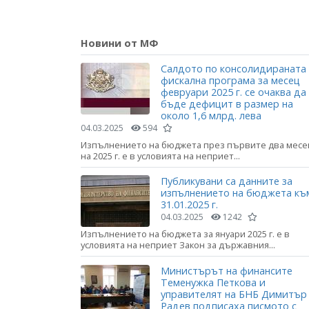
Новини от МФ
Салдото по консолидираната
фискална програма за месец
февруари 2025 г. се очаква да
бъде дефицит в размер на
около 1,6 млрд. лева
04.03.2025
594
Изпълнението на бюджета през първите два месе
на 2025 г. е в условията на неприет...
Публикувани са данните за
изпълнението на бюджета къ
31.01.2025 г.
04.03.2025
1242
Изпълнението на бюджета за януари 2025 г. е в
условията на неприет Закон за държавния...
Министърът на финансите
Теменужка Петкова и
управителят на БНБ Димитър
Радев подписаха писмото с