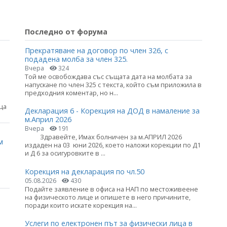
Последно от форума
Прекратяване на договор по член 326, с
подадена молба за член 325.
Вчера
324
Той ме освобождава със същата дата на молбата за
напускане по член 325 с текста, който съм приложила в
предходния коментар, но н...
ца
Декларация 6 - Корекция на ДОД в намаление за
м.Април 2026
Вчера
191
Здравейте, Имах болничен за м.АПРИЛ 2026
м
издаден на 03 юни 2026, което наложи корекции по Д1
и Д 6 за осигуровките в ...
Корекция на декларация по чл.50
05.08.2026
430
Подайте заявление в офиса на НАП по местоживеене
на физическото лице и опишете в него причините,
поради които искате корекция на...
Услеги по електронен път за физически лица в