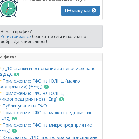
Публикувай
Нямаш профил?
Регистрирай се
безплатно сега и получи по-
добра функционалност!
а фокус
ДДС ставки и основания за неначисляване
а ДДС
Приложение: ГФО на ЮЛНЦ (малко
редприятие) (+Eng)
Приложение: ГФО на ЮЛНЦ
микропредприятие) (+Eng)
Публикуване на ГФО
Приложение: ГФО на малко предприятие
+Eng)
Приложение: ГФО на микропредприятие
+Eng)
Калкулатор: ДДС процедура за приспадане