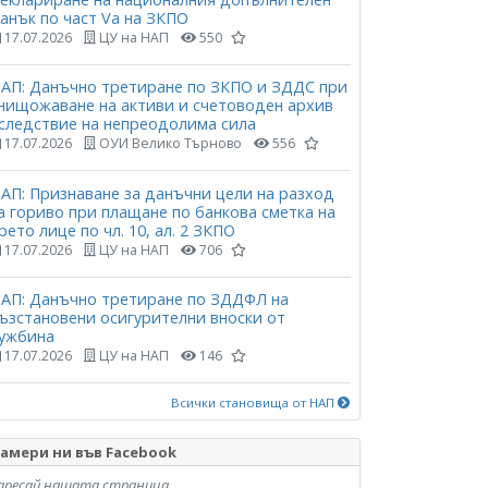
анък по част Vа на ЗКПО
17.07.2026
ЦУ на НАП
550
АП: Данъчно третиране по ЗКПО и ЗДДС при
нищожаване на активи и счетоводен архив
следствие на непреодолима сила
17.07.2026
ОУИ Велико Търново
556
АП: Признаване за данъчни цели на разход
а гориво при плащане по банкова сметка на
рето лице по чл. 10, ал. 2 ЗКПО
17.07.2026
ЦУ на НАП
706
АП: Данъчно третиране по ЗДДФЛ на
ъзстановени осигурителни вноски от
ужбина
17.07.2026
ЦУ на НАП
146
Всички становища от НАП
амери ни във Facebook
аресай нашата страница