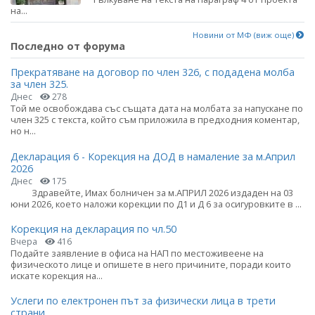
на...
Новини от МФ (виж още)
Последно от форума
Прекратяване на договор по член 326, с подадена молба
за член 325.
Днес
278
Той ме освобождава със същата дата на молбата за напускане по
член 325 с текста, който съм приложила в предходния коментар,
но н...
Декларация 6 - Корекция на ДОД в намаление за м.Април
2026
Днес
175
Здравейте, Имах болничен за м.АПРИЛ 2026 издаден на 03
юни 2026, което наложи корекции по Д1 и Д 6 за осигуровките в ...
Корекция на декларация по чл.50
Вчера
416
Подайте заявление в офиса на НАП по местоживеене на
физическото лице и опишете в него причините, поради които
искате корекция на...
Услеги по електронен път за физически лица в трети
страни