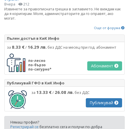
Вчера
212
Извинете за правописната грешка в заглавието. Не виждам как
да я коригирам. Моля, администраторите да го оправят, ако
могат.
Още от форума
Пълен достъп в КиК Инфо
8.33 €
16.29 лв.
за
/
без ДДС на месец при год. абонамент
по-лесно
по-бързо
Абонамент
по-сигурно*
Публикувай ГФО в КиК Инфо
13.33 €
26.08 лв.
за
/
без ДДС
Публикувай
Нямаш профил?
Регистрирай се
безплатно сега и получи по-добра