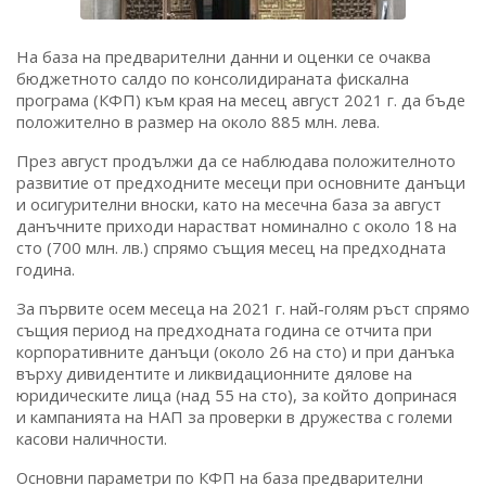
На база на предварителни данни и оценки се очаква
бюджетното салдо по консолидираната фискална
програма (КФП) към края на месец август 2021 г. да бъде
положително в размер на около 885 млн. лева.
През август продължи да се наблюдава положителното
развитие от предходните месеци при основните данъци
и осигурителни вноски, като на месечна база за август
данъчните приходи нарастват номинално с около 18 на
сто (700 млн. лв.) спрямо същия месец на предходната
година.
За първите осем месеца на 2021 г. най-голям ръст спрямо
същия период на предходната година се отчита при
корпоративните данъци (около 26 на сто) и при данъка
върху дивидентите и ликвидационните дялове на
юридическите лица (над 55 на сто), за който допринася
и кампанията на НАП за проверки в дружества с големи
касови наличности.
Основни параметри по КФП на база предварителни