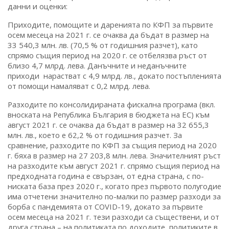
данни и оценки:
Приходите, помощите и даренията по КФП за първите
осем месеца на 2021 г. се очаква да бъдат в размер на
33 540,3 млн. лв. (70,5 % от годишния разчет), като
спрямо същия период на 2020 г. се отбелязва ръст от
близо 4,7 млрд. лева. Данъчните и неданъчните
приходи нарастват с 4,9 млрд. лв., докато постъпленията
от помощи намаляват с 0,2 млрд. лева.
Разходите по консолидираната фискална програма (вкл.
вноската на Република България в бюджета на ЕС) към
август 2021 г. се очаква да бъдат в размер на 32 655,3
млн. лв., което е 62,2 % от годишния разчет. За
сравнение, разходите по КФП за същия период на 2020
г. бяха в размер на 27 203,8 млн. лева. Значителният ръст
на разходите към август 2021 г. спрямо същия период на
предходната година е свързан, от една страна, с по-
ниската база през 2020 г., когато през първото полугодие
има отчетени значително по-малки по размер разходи за
борба с пандемията от COVID-19, докато за първите
осем месеца на 2021 г. тези разходи са съществени, и от
друга страна – на политиката по доходите, политиките в