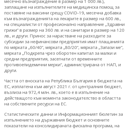
месечно възнаграждение в размер на 1 000 лв.),
заплащане на изпълнителите на медицинска помощ за
поставяне на ваксини срещу COVID-19, месечна добавка
към възнагражденията на лекарите в размер на 600 лв.,
на специалисти от професионално направление „Здравни
грижи“ в размер на 360 лв. и на санитари в размер на 120
лв., и други. Принос за нарастване на разходите за
субсидии за нефинансови предприятия имат плащанията
по мярката „60/40“, мярката „80/20“, мярката „Запази ме“,
мярката „Подкрепа чрез оборотен капитал за малки и
средни предприятия, засегнати от временните
противоепидемични мерки“, администрирана от НАП, и
други.
Частта от вноската на Република България в бюджета на
ЕС, изплатена към август 2021 г. от централния бюджет,
възлиза на 972,4 млн. лв., което е в изпълнение на
действащото към момента законодателство в областта
на собствените ресурси на ЕС.
Статистическите данни и Информационният бюлетин за
изпълнението на държавния бюджет и основните
показатели на консолидираната фискална програма, на