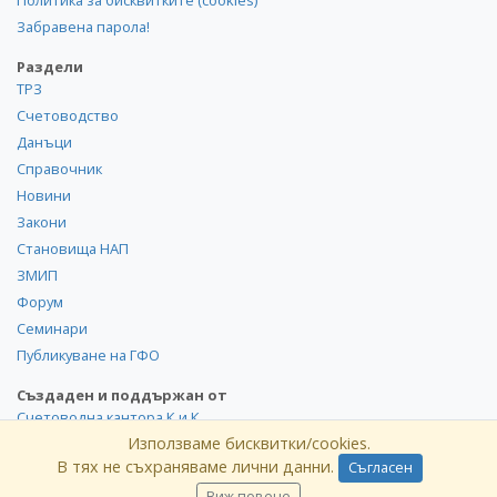
Политика за бисквитките (cookies)
Забравена парола!
Раздели
ТРЗ
Счетоводство
Данъци
Справочник
Новини
Закони
Становища НАП
ЗМИП
Форум
Семинари
Публикуване на ГФО
Създаден и поддържан от
Счетоводна кантора К и К
Използваме бисквитки/cookies.
В тях не съхраняваме лични данни.
Съгласен
©
kik
.info
2008-2026 Всички права запазени. Използването и
публикуването на част или цялото съдържание на сайта
Виж повече