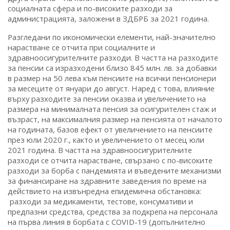
социалната сфера и по-високите разходи за
администрацията, заложени в ЗДБРБ за 2021 година.
Разгледани по икономически елементи, най-значително
нарастване се отчита при социалните и
здравноосигурителните разходи. В частта на разходите
за пенсии са изразходени близо 845 млн. лв. за добавки
в размер на 50 лева към пенсиите на всички пенсионери
за месеците от януари до август. Наред с това, влияние
върху разходите за пенсии оказва и увеличението на
размера на минималната пенсия за осигурителен стаж и
възраст, на максималния размер на пенсията от началото
на годината, базов ефект от увеличението на пенсиите
през юли 2020 г., както и увеличението от месец юли
2021 година. В частта на здравноосигурителните
разходи се отчита нарастване, свързано с по-високите
разходи за борба с пандемията и въведените механизми
за финансиране на здравните заведения по време на
действието на извънредна епидемична обстановка:
разходи за медикаменти, тестове, консумативи и
предпазни средства, средства за подкрепа на персонала
на първа линия в борбата с COVID-19 (допълнително