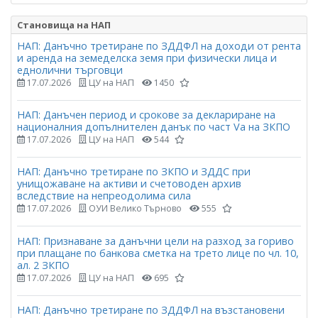
Становища на НАП
НАП: Данъчно третиране по ЗДДФЛ на доходи от рента
и аренда на земеделска земя при физически лица и
еднолични търговци
17.07.2026
ЦУ на НАП
1450
НАП: Данъчен период и срокове за деклариране на
националния допълнителен данък по част Vа на ЗКПО
17.07.2026
ЦУ на НАП
544
НАП: Данъчно третиране по ЗКПО и ЗДДС при
унищожаване на активи и счетоводен архив
вследствие на непреодолима сила
17.07.2026
ОУИ Велико Търново
555
НАП: Признаване за данъчни цели на разход за гориво
при плащане по банкова сметка на трето лице по чл. 10,
ал. 2 ЗКПО
17.07.2026
ЦУ на НАП
695
НАП: Данъчно третиране по ЗДДФЛ на възстановени