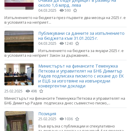
очаква да бъде дефицит в размер на
около 1,6 млрд. лева
04.03.2025
593
Изпълнението на бюджета през първите два месеца на 2025 г. е
в условията на неприет...
Публикувани са данните за изпълнението
на бюджета към 31.01.2025 г.
04.03.2025
1240
Изпълнението на бюджета за януари 2025 г. е
в условията на неприет Закон за държавния...
Министърът на финансите Теменужка
Петкова и управителят на БНБ Димитър
Радев подписаха писмото с искане до ЕК
и ЕЦБ за изготвяне на извънредни
конвергентни доклади
25.02.2025
498
Министърът на финансите Теменужка Петкова и управителят на
БНБ Димитър Радев подписаха днес съвместно писмо,...
Позиция
25.02.2025
1036
Във връзка с публикации и спекулативно
тълкуване на текста на параграф 4 от проекта