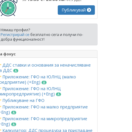
Публикувай
Нямаш профил?
Регистрирай се
безплатно сега и получи по-
добра функционалност!
а фокус
ДДС ставки и основания за неначисляване
а ДДС
Приложение: ГФО на ЮЛНЦ (малко
редприятие) (+Eng)
Приложение: ГФО на ЮЛНЦ
микропредприятие) (+Eng)
Публикуване на ГФО
Приложение: ГФО на малко предприятие
+Eng)
Приложение: ГФО на микропредприятие
+Eng)
Калкулатор: ДДС процедура за приспадане