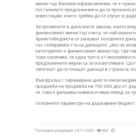
министър Василев изрази мнение, че е нужн
постъпилите предложения и да се произнеса
инвестиции, които трябва да се случат в даде
За промените в данъчните закони, които вчер
финансовият министър счита, че най-важното
проектобюджета се запазват основните данъ
със събираемостта на данъците. „Ако не иска
категоричен е финансовият министър. Световн
това означава, че една трета от икономиката
предложените мерки са за изсветляване. Целт
започнат да се плащат данъци в страната, к
Във връзка с тиражирана днес в някои меди
продажба на продажба на 700 000 дка от дъ
че това е фалшива новина и няма повод за тр
Основните параметри на държавния бюджет 
Последна редакция:
24.11.2023
463