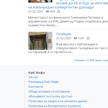
искане до ЕК и ЕЦБ за изготв
на извънредни конвергентни доклади
25.02.2025
499
Министърът на финансите Теменужка Петкова и
управителят на БНБ Димитър Радев подписаха дне
съвместно писмо,...
Позиция
25.02.2025
1041
Във връзка с публикации и
спекулативно тълкуване на текст
на параграф 4 от проекта на...
Новини от МФ (виж ощ
КиК Инфо
За нас
Реклама в КиК Инфо
Контакти
Общи условия за ползване
Абонамент за пълен достъп
Политика за защита на личните данни
Политика за бисквитките (cookies)