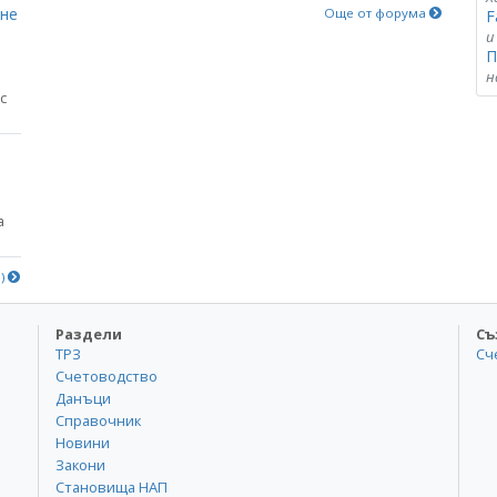
яне
Още от форума
F
и
П
н
с
а
е)
Раздели
Съ
ТРЗ
Сч
Счетоводство
Данъци
Справочник
Новини
Закони
Становища НАП