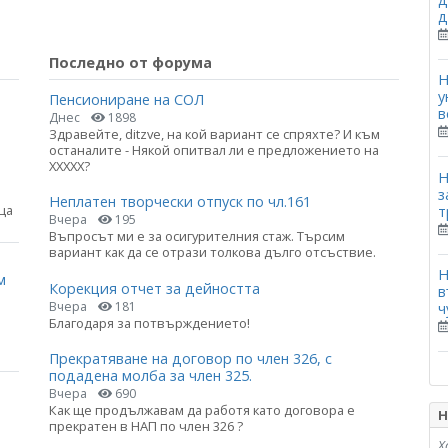
д
Последно от форума
Н
у
Пенсиониране на СОЛ
в
Днес
1898
Здравейте, ditzve, на кой вариант се спряхте? И към
останалите - Някой опитвал ли е предложението на
ХХХХХ?
Н
з
Неплатен творчески отпуск по чл.161
ца
т
Вчера
195
Въпросът ми е за осигурителния стаж. Търсим
вариант как да се отрази толкова дълго отсъствие.
Н
м
Корекция отчет за дейността
в
Вчера
181
ч
Благодаря за потвърждението!
Прекратяване на договор по член 326, с
подадена молба за член 325.
Вчера
690
Как ще продължавам да работя като договора е
Н
прекратен в НАП по член 326 ?
Х