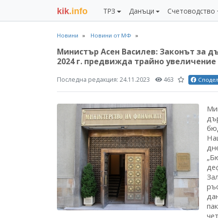
kik
.info
ТРЗ
Данъци
Счетоводство
Новини
Новини от МФ
Министър Асен Василев: Законът за 
2024 г. предвижда трайно увеличение
Последна редакция:
24.11.2023
463
Споде
Ми
дъ
бю
На
дн
„Б
де
За
ръс
да
па
че