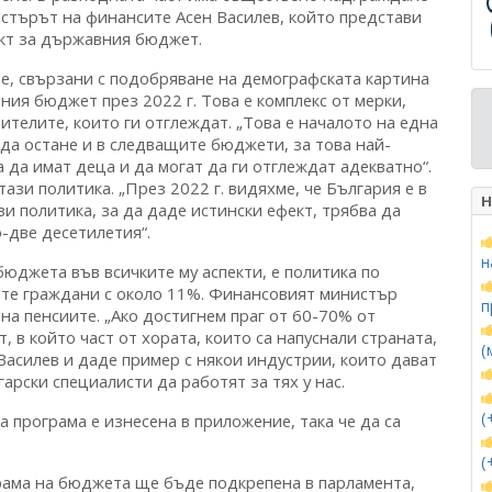
стърът на финансите Асен Василев, който представи
кт за държавния бюджет.
е, свързани с подобряване на демографската картина
вния бюджет през 2022 г. Това е комплекс от мерки,
телите, които ги отглеждат. „Това е началото на една
 да остане и в следващите бюджети, за това най-
 да имат деца и да могат да ги отглеждат адекватно“.
ази политика. „През 2022 г. видяхме, че България е в
Н
и политика, за да даде истински ефект, трябва да
-две десетилетия“.
н
бюджета във всичките му аспекти, е политика по
ите граждани с около 11%. Финансовият министър
п
 на пенсиите. „Ако достигнем праг от 60-70% от
 в който част от хората, които са напуснали страната,
(
Василев и даде пример с някои индустрии, които дават
арски специалисти да работят за тях у нас.
(
 програма е изнесена в приложение, така че да са
(
рама на бюджета ще бъде подкрепена в парламента,