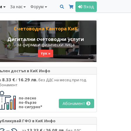
и
За нас
Форум
Вход
Счетоводна Кантора КиК
Дигитални счетоводни услуги
за фирми и физически лица
тук »
ълен достъп в КиК Инфо
8.33 €
16.29 лв.
а
/
без ДДС на месец при год.
бонамент
по-лесно
по-бързо
Абонамент
по-сигурно*
убликувай ГФО в КиК Инфо
13.33 €
26.08 лв.
за
/
без ДДС