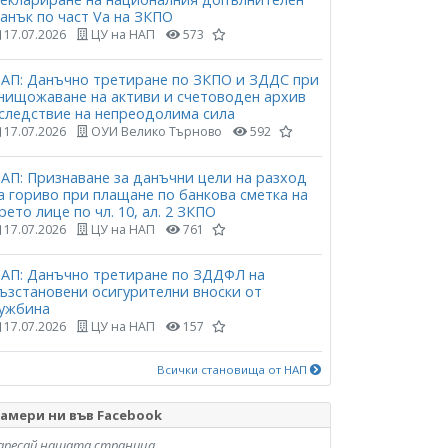
анък по част Vа на ЗКПО
17.07.2026
ЦУ на НАП
573
АП: Данъчно третиране по ЗКПО и ЗДДС при
нищожаване на активи и счетоводен архив
следствие на непреодолима сила
17.07.2026
ОУИ Велико Търново
592
АП: Признаване за данъчни цели на разход
а гориво при плащане по банкова сметка на
рето лице по чл. 10, ал. 2 ЗКПО
17.07.2026
ЦУ на НАП
761
АП: Данъчно третиране по ЗДДФЛ на
ъзстановени осигурителни вноски от
ужбина
17.07.2026
ЦУ на НАП
157
Всички становища от НАП
амери ни във Facebook
аресай нашата страница