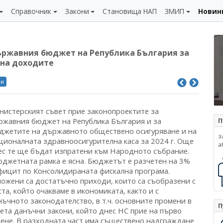
Справочник
Закони
Становища НАП
ЗМИП
Новин
държавния бюджет на Република България за
 на доходите
ли
нистерският съвет прие законопроектите за
ржавния бюджет на Република България и за
П
джетите на държавното обществено осигуряване и на
з
ционалната здравноосигурителна каса за 2024 г. Още
а
ес те ще бъдат изпратени към Народното събрание.
юджетната рамка е ясна. Бюджетът е разчетен на 3%
фицит по Консолидираната фискална програма.
ложени са достатъчно приходи, които са съобразени с
та, който очакваме в икономиката, както и с
нъчното законодателство, в т.ч. основните промени в
П
кета данъчни закони, който днес НС прие на първо
тене. В разходната част има съществено надграждане