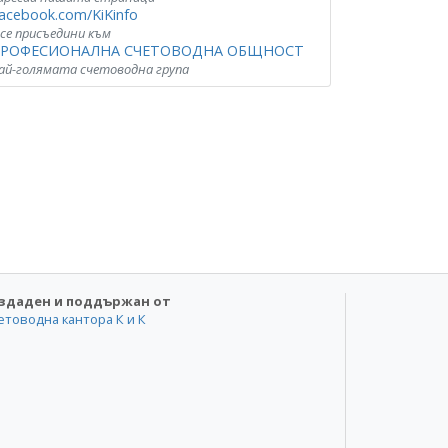
acebook.com/KiKinfo
 се присъедини към
РОФЕСИОНАЛНА СЧЕТОВОДНА ОБЩНОСТ
ай-голямата счетоводна група
здаден и поддържан от
етоводна кантора К и К