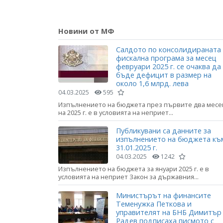
Новини от МФ
Салдото по консолидираната
фискална програма за месец
февруари 2025 г. се очаква да
бъде дефицит в размер на
около 1,6 млрд. лева
04.03.2025
595
Изпълнението на бюджета през първите два месе
на 2025 г. е в условията на неприет...
Публикувани са данните за
изпълнението на бюджета къ
31.01.2025 г.
04.03.2025
1242
Изпълнението на бюджета за януари 2025 г. е в
условията на неприет Закон за държавния...
Министърът на финансите
Теменужка Петкова и
управителят на БНБ Димитър
Радев подписаха писмото с