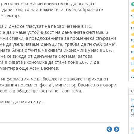
о ресорните комисии внимателно да огледат
т дали това са най-важните и целесъобразните
н сектор.
ч
а и днес се гласуват на първо четене в НС,
г
 е да имаме устойчивост на данъчната система. В
чни ставки, а предложенията за промени са свързани
в
ме да увеличаваме данъците, трябва да ги събираме“,
ата банка отчита, че сивата икономика у нас е 30%,
в
 не се вижда от данъчната система, затова
а е сивата икономика да стане поне 20% и да
f
оментира още Асен Василев.
д
и информация, че в „бюджета е заложен приход от
ржавния поземлен фонд“, министър Василев отговори,
евога в обществеността по тази тема.
С
Н
може да видите тук.
д
п
Н
д