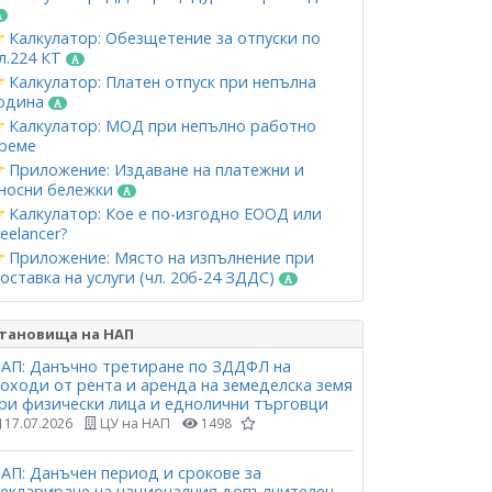
Калкулатор: Обезщетение за отпуски по
л.224 КТ
Калкулатор: Платен отпуск при непълна
одина
Калкулатор: МОД при непълно работно
реме
Приложение: Издаване на платежни и
носни бележки
Калкулатор: Кое е по-изгодно ЕООД или
reelancer?
Приложение: Място на изпълнение при
оставка на услуги (чл. 20б-24 ЗДДС)
тановища на НАП
АП: Данъчно третиране по ЗДДФЛ на
оходи от рента и аренда на земеделска земя
ри физически лица и еднолични търговци
17.07.2026
ЦУ на НАП
1498
АП: Данъчен период и срокове за
еклариране на националния допълнителен