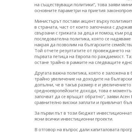
на съществуващи политики“, това заяви мини
основните параметри на приетия законопрое
Министърът постави акцент върху политикит
в страната, част от които започнаха с държа
свързани с грижата за деца и помощ към роди
последователна политика, която се надяваме
накрая да позволим на българските семейства
Той отчете резултатите от провеждането на т
първата петица на Европа по раждаемост. Таз
остане трайно в рамките на следващите едно
Другата важна политика, която е заложена в 
трайно увеличение на доходите на българск
допълни, че в такъв размер е и увеличението
средноевропейските доходи, това е моментът,
започват да се връщат обратно“, заяви Асен 
сравнително високи заплати и привличат бълг
За първи път в този бюджет инвестиционната
ясни всички инвестиционни проекти.
В отговор на въпрос дали капиталовата прог